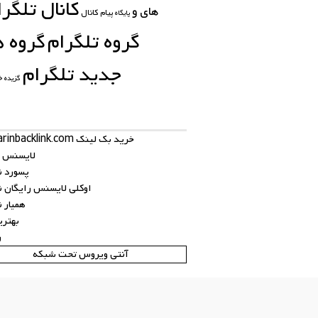
کانال تلگرا
های
و
کانال
پیام
پایگاه
گروه تلگرام
گروه ه
جدید تلگرام
گزیده خ
خرید بک لینک behtarinbacklink.com
لایسنس نو
پسورد نود
اوکلی لایسنس رایگان نود
همیار نود
بهتری
ر
آنتی ویروس تحت شبکه