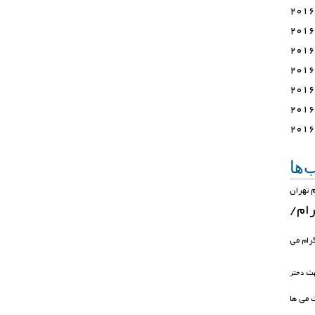
ها
 تهران
رام/
رام می
ت
دختر
می
ها