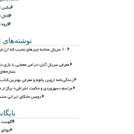
عکس تل
کانال 
گروه ت
نوشته‌های ت
۱۰ سریال مشابه چیزهای عجیب که ارزش 
معرفی سریال آبان؛ درامی معمایی با بازی د
ستاره‌های
زندگی‌نامه اروین یالوم و معرفی بهترین کتاب‌
مراسم «سهروردی و حکمت اشراقی» برگزار م
دومین مانگای ایرانی منت
بایگان
آگوست 2026
جولای 2026