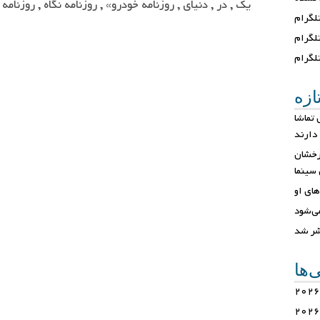
یک
,
در
,
دنیای
,
روزنامه خودرو»
,
روزنامه نگاه
,
روزنامه
گرام
تلگرام
لگرام
ازه
تماشا
دارند
رخشان
 سینما
های او
ی‌شود
شر شد
ی‌ها