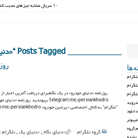
۱۰ سریال مشابه چیزهای عجیب که ارزش تماشا دارند
Posts Tagged “«دنیای یک”
روز
‌ها
لگرام
لگرام
روزنامه «دنیای خودرو» در یک نگاهبرای دریافت آخرین اخبار از
تلگرام
telegram.me/persiankhodro بپیوندید. ر
دروید
دانلود
مپیوتر
 گروه
گروه تلگرام
«دنیای نگاه
,
«دنیای یک
,
تلگرام د
 نشده