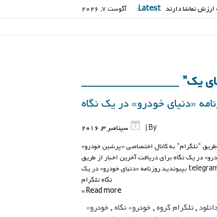
Latest:
آگوست 7, 2026
نامه «دنیای خودرو» در یک نگاه
By |
سپتامبر 3, 2016
 طریق “تلگرام” به کانال اختصاصی «پرشین خودرو»
وزنامه «دنیای خودرو» در یک نگاه برای دریافت آخرین اخبار از طریق
“تلگرام” به کانال اختصاصی «پرشین خودرو» telegram.me/persiankhodro بپیوندید.روزنامه «دنیای خودرو» در یک
نگاه تلگرام
Read more »
انلود
,
تلگرام گروه
,
خودرو» نگاه
,
خودرو»