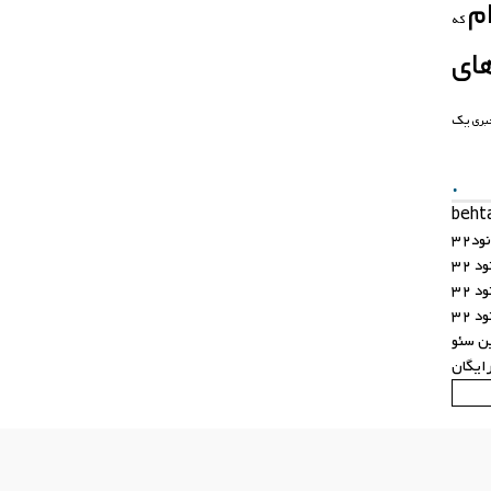
م
که
ای
یک
بری
.
د32
 32
 32
 32
ن سئو
ایگان