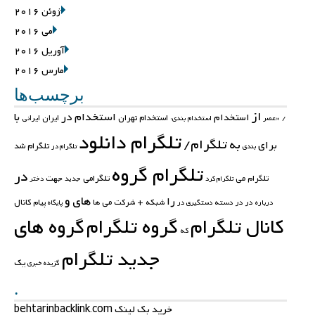
ژوئن 2016
می 2016
آوریل 2016
مارس 2016
برچسب‌ها
از
استخدام در
با
استخدام
استخدام تهران
ایران
ایرانی
/
«عصر
استخدام بندی:
تلگرام دانلود
تلگرام/
به
برای
تلگرام شد
بندی
تلگرام در
تلگرام گروه
در
تلگرامی
جهت
تلگرام می
تلگرام کرد
جدید
دختر
های
و
را
کانال
در در
دسته
شبکه +
شرکت
می
ها
پیام
درباره
دستگیری در
پایگاه
کانال تلگرام
گروه تلگرام
گروه های
که
جدید تلگرام
یک
گزیده خبری
.
خرید بک لینک behtarinbacklink.com