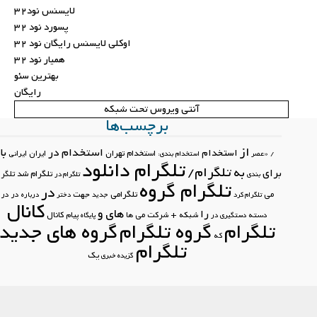
لایسنس نود32
پسورد نود 32
اوکلی لایسنس رایگان نود 32
همیار نود 32
بهترین سئو
رایگان
آنتی ویروس تحت شبکه
برچسب‌ها
از
استخدام در
با
استخدام
استخدام تهران
ایران
ایرانی
/
«عصر
استخدام بندی:
تلگرام دانلود
تلگرام/
به
برای
تلگرام شد
تلگرام
بندی
تلگرام در
تلگرام گروه
در
تلگرامی
جهت
می
در در
تلگرام کرد
جدید
دختر
درباره
کانال
های
و
را
کانال
دسته
شبکه +
شرکت
می
ها
پیام
دستگیری در
پایگاه
تلگرام
گروه تلگرام
گروه های جدید
که
تلگرام
یک
گزیده خبری