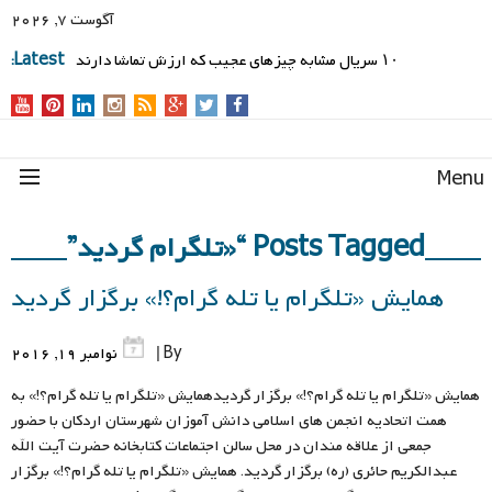
آگوست 7, 2026
۱۰ سریال مشابه چیزهای عجیب که ارزش تماشا دارند
Latest:
Men
Posts Tagged “«تلگرام گردید”
همایش «تلگرام یا تله گرام؟!» برگزار گردید
By |
نوامبر 19, 2016
همایش «تلگرام یا تله گرام؟!» برگزار گردیدهمایش «تلگرام یا تله گرام؟!» به
همت اتحادیه انجمن های اسلامی دانش آموزان شهرستان اردکان با حضور
جمعی از علاقه مندان در محل سالن اجتماعات کتابخانه حضرت آیت الله
عبدالکریم حائری (ره) برگزار گردید. همایش «تلگرام یا تله گرام؟!» برگزار