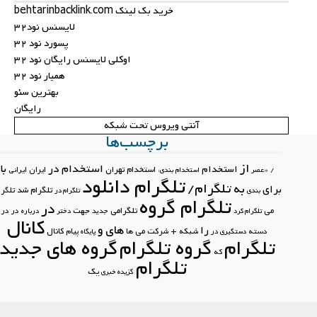
خرید بک لینک behtarinbacklink.com
لایسنس نود32
پسورد نود 32
اوکلی لایسنس رایگان نود 32
همیار نود 32
بهترین سئو
رایگان
آنتی ویروس تحت شبکه
برچسب‌ها
از
استخدام در
با
استخدام
استخدام تهران
ایران
ایرانی
/
«عصر
استخدام بندی:
تلگرام دانلود
تلگرام/
به
برای
تلگرام شد
تلگرام
بندی
تلگرام در
تلگرام گروه
در
تلگرامی
جهت
می
در در
تلگرام کرد
جدید
دختر
درباره
کانال
های
و
را
کانال
دسته
شبکه +
شرکت
می
ها
پیام
دستگیری در
پایگاه
تلگرام
گروه تلگرام
گروه های جدید
که
تلگرام
یک
گزیده خبری