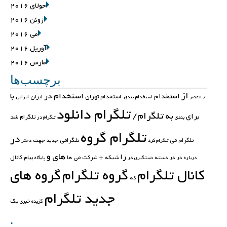
جولای 2016
ژوئن 2016
می 2016
آوریل 2016
مارس 2016
برچسب‌ها
از
استخدام در
با
استخدام
استخدام تهران
ایران
ایرانی
/
«عصر
استخدام بندی:
تلگرام دانلود
تلگرام/
به
برای
تلگرام شد
بندی
تلگرام در
تلگرام گروه
در
تلگرامی
جهت
تلگرام می
تلگرام کرد
جدید
دختر
های
و
را
کانال
در در
دسته
شبکه +
شرکت
می
ها
پیام
درباره
دستگیری در
پایگاه
کانال تلگرام
گروه تلگرام
گروه های
که
جدید تلگرام
یک
گزیده خبری
.