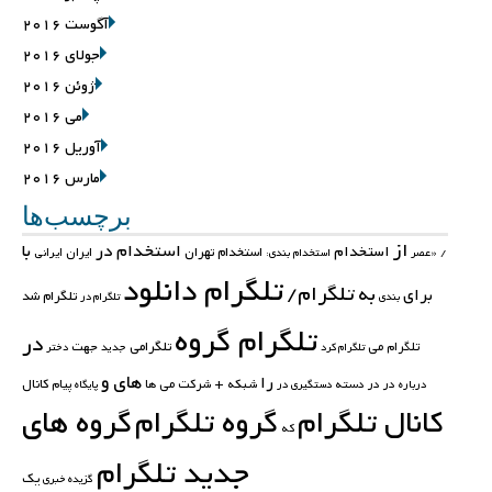
آگوست 2016
جولای 2016
ژوئن 2016
می 2016
آوریل 2016
مارس 2016
برچسب‌ها
از
استخدام در
با
استخدام
استخدام تهران
ایران
ایرانی
/
«عصر
استخدام بندی:
تلگرام دانلود
تلگرام/
به
برای
تلگرام شد
بندی
تلگرام در
تلگرام گروه
در
تلگرامی
جهت
تلگرام می
تلگرام کرد
جدید
دختر
های
و
را
کانال
در در
دسته
شبکه +
شرکت
می
ها
پیام
درباره
دستگیری در
پایگاه
کانال تلگرام
گروه تلگرام
گروه های
که
جدید تلگرام
یک
گزیده خبری