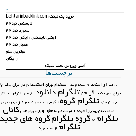
.
خرید بک لینک behtarinbacklink.com
لایسنس نود32
پسورد نود 32
اوکلی لایسنس رایگان نود 32
همیار نود 32
بهترین سئو
رایگان
آنتی ویروس تحت شبکه
برچسب‌ها
از
استخدام در
با
استخدام
استخدام تهران
ایران
ایرانی
/
«عصر
استخدام بندی:
تلگرام دانلود
تلگرام/
به
برای
تلگرام شد
تلگرام
بندی
تلگرام در
تلگرام گروه
در
تلگرامی
جهت
می
در در
تلگرام کرد
جدید
دختر
درباره
کانال
های
و
را
کانال
دسته
شبکه +
شرکت
می
ها
پیام
دستگیری در
پایگاه
تلگرام
گروه تلگرام
گروه های جدید
که
تلگرام
یک
گزیده خبری