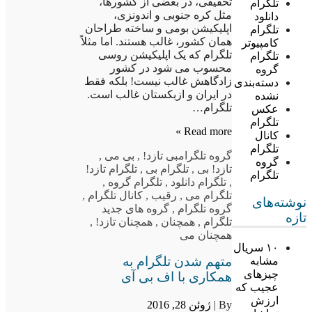
تحقیقی، در بعضی از کشورها،
تلگرام
مثل کره جنوبی و اندونزی،
دانلود
اپلیکیشن بومی و ساخته طراحان
تلگرام
همان کشور، غالب هستند. اما مثلاً
کامپیوتر
تلگرام که یک اپلیکیشن روسی
تلگرام
محسوب می شود در کشور
گروه
زادگاهش غالب نیست! بلکه فقط
دسته‌بندی
در ایران و ازبکستان غالب است.
نشده
تلگرام…
عکس
تلگرام
Read more »
کانال
تلگرام
گروه تلگرام
بی تازد!
,
بی می
,
گروه
تازد! بی
,
تلگرام بی
,
تلگرام تازد!
تلگرام
,
تلگرام دانلود
,
تلگرام گروه
,
تلگرام می
,
رقیب
,
کانال تلگرام
,
نوشته‌های
گروه تلگرام
,
گروه های جدید
تازه
تلگرام
,
همچنان
,
همچنان تازد!
,
همچنان می
۱۰ سریال
متهم شدن تلگرام به
مشابه
چیزهای
همکاری با اف بی آی
عجیب که
ارزش
By |
ژوئن 28, 2016