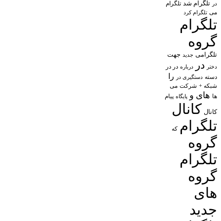
تلگرام شد
تلگرام
در
می
تلگرام کرد
تلگرام
گروه
تلگرامی
جهت
جدید
در
در در
درباره
دختر
را
دسته
دستگیری در
شبکه +
شرکت
می
های
و
پیام
ها
پایگاه
کانال
کانال
تلگرام
که
گروه
تلگرام
گروه
های
جدید