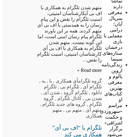
تماشا
دارند
متهم شدن تلگرام به همکاری با
معرفی
اف بی آیکارشناسان امنیتی،
سریال
امنیت تلگرام را نقض و این پیام
آبان؛
رسان را به همدستی با اف بی آی
درامی
متهم کردند. همه بر این باورند
معمایی با
تلگرام پیام رسان امنی است، اما
بازی
این گونه نیست. متهم شدن
درخشان
تلگرام به همکاری با اف بی آی
ستاره‌های
کارشناسان امنیتی، امنیت تلگرام
سینما
را نقض…
زندگی‌نامه
Read more »
اروین
یالوم و
گروه تلگرام
آی همکاری
,
با
,
به
,
معرفی
تلگرام آی
,
تلگرام بی
,
تلگرام
بهترین
دانلود
,
تلگرام گروه
,
شدن آی
,
کتاب‌های
شدن بی
,
کانال تلگرام
,
گروه
او
تلگرام
,
گروه های جدید تلگرام
,
مراسم
متهم آی
,
متهم بی
,
متهم
«سهروردی
همکاری
و حکمت
اشراقی»
تلگرام با “اف بی آی”
برگزار
همکاری می کند
می‌شود