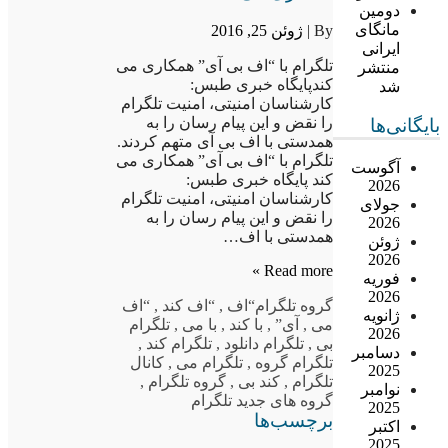
دومین
مانگای
By |
ژوئن 25, 2016
ایرانی
تلگرام با “اف بی آی” همکاری می
منتشر
کندپایگاه خبری طبس:
شد
کارشناسان امنیتی، امنیت تلگرام
را نقض و این پیام رسان را به
بایگانی‌ها
همدستی با اف بی آی متهم کردند.
تلگرام با “اف بی آی” همکاری می
آگوست
کند پایگاه خبری طبس:
2026
کارشناسان امنیتی، امنیت تلگرام
جولای
را نقض و این پیام رسان را به
2026
همدستی با اف…
ژوئن
2026
Read more »
فوریه
2026
گروه تلگرام
“اف
,
“اف کند
,
“اف
ژانویه
می
,
آی”
,
با کند
,
با می
,
تلگرام
2026
بی
,
تلگرام دانلود
,
تلگرام کند
,
دسامبر
تلگرام گروه
,
تلگرام می
,
کانال
2025
تلگرام
,
کند بی
,
گروه تلگرام
,
نوامبر
گروه های جدید تلگرام
2025
برچسب‌ها
اکتبر
2025