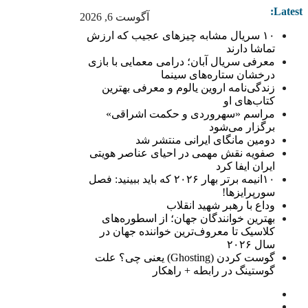
Latest:
آگوست 6, 2026
۱۰ سریال مشابه چیزهای عجیب که ارزش
تماشا دارند
معرفی سریال آبان؛ درامی معمایی با بازی
درخشان ستاره‌های سینما
زندگی‌نامه اروین یالوم و معرفی بهترین
کتاب‌های او
مراسم «سهروردی و حکمت اشراقی»
برگزار می‌شود
دومین مانگای ایرانی منتشر شد
صفویه نقش مهمی در احیای عناصر هویتی
ایران ایفا کرد
۱۰انیمه برتر بهار ۲۰۲۶ که باید ببینید: فصل
سورپرایزها!
وداع با رهبر شهید انقلاب
بهترین خوانندگان جهان؛ از اسطوره‌های
کلاسیک تا معروف‌ترین خواننده جهان در
سال ۲۰۲۶
گوست کردن (Ghosting) یعنی چی؟ علت
گوستینگ در رابطه + راهکار