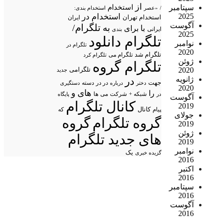
از
استخدام
سپتامبر
/
«عصر
استخدام بندی:
استخدام در
2025
استخدام تهران
ایران
آگوست
تلگرام/
به
با
برای
ایرانی
بندی
2025
تلگرام دانلود
نوامبر
تلگرام در
2020
تلگرام شد
تلگرام می
تلگرام کرد
ژوئن
تلگرام گروه
تلگرامی
2020
جدید
ژانویه
در
جهت
در در
درباره
دسته
دستگیری
دختر
2020
های
و
را
شبکه +
شرکت
می
در
ها
پایگاه
آگوست
کانال تلگرام
2019
پیام
کانال
که
جولای
گروه تلگرام
گروه
2019
ژوئن
های جدید تلگرام
2019
نوامبر
یک
گزیده خبری
2016
اکتبر
2016
سپتامبر
2016
آگوست
2016