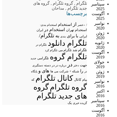
تلگرام
,
گروه تلگرام
,
گروه های
سپتامبر
جدید تلگرام
,
مداحان
2025
برچسب‌ها
آگوست
2025
نوامبر
از
استخدام
/
«عصر
استخدام بندی:
2020
استخدام در
استخدام تهران
ایران
ژوئن
تلگرام/
به
با
برای
ایرانی
بندی
2020
تلگرام دانلود
ژانویه
تلگرام در
2020
تلگرام شد
تلگرام می
تلگرام کرد
آگوست
تلگرام گروه
2019
تلگرامی
جدید
جولای
در
جهت
در در
درباره
دسته
دستگیری
دختر
2019
های
و
را
شبکه +
شرکت
می
ژوئن
در
ها
پایگاه
کانال تلگرام
2019
پیام
کانال
که
نوامبر
گروه تلگرام
گروه
2016
اکتبر
های جدید تلگرام
2016
سپتامبر
یک
گزیده خبری
2016
آگوست
2016