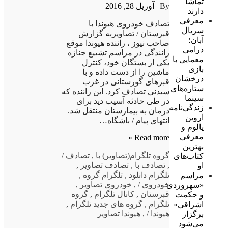
تماشا
By |
آوریل 28, 2016
دارند
معرفی
تصادف خودروی هیوندا با
سریال
قبرستان / تصاویربه گزارش
آبان؛
صاحب نیوز ، راننده هیوندا موقع
درامی
رانندگی در مراسم تشییع جنازه
معمایی با
یکی از بستگان خود، کنترل
بازی
ماشین را از دست داده و با
درخشان
قبرهای گورستانی در غرب
ستاره‌های
سیدنی تصادف کرد. این راننده که
سینما
در طی حادثه آسیب دید برای
زندگی‌نامه
درمان به بیمارستان منتقل شد.
اروین
انتهای پیام / باشگاه…
یالوم و
معرفی
Read more »
بهترین
گروه تلگرام
(تصاویر) با
,
تصادف /
کتاب‌های
,
تصادف با
,
تصادف تصاویر
,
او
تلگرام دانلود
,
تلگرام گروه
,
مراسم
خودروی /
,
خودروی تصاویر
,
«سهروردی
قبرستان
,
کانال تلگرام
,
گروه
و حکمت
تلگرام
,
گروه های جدید تلگرام
,
اشراقی»
هیوندا /
,
هیوندا تصاویر
برگزار
می‌شود