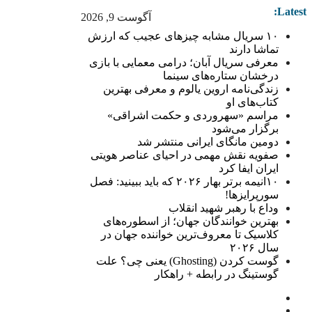
Latest:
آگوست 9, 2026
۱۰ سریال مشابه چیزهای عجیب که ارزش
تماشا دارند
معرفی سریال آبان؛ درامی معمایی با بازی
درخشان ستاره‌های سینما
زندگی‌نامه اروین یالوم و معرفی بهترین
کتاب‌های او
مراسم «سهروردی و حکمت اشراقی»
برگزار می‌شود
دومین مانگای ایرانی منتشر شد
صفویه نقش مهمی در احیای عناصر هویتی
ایران ایفا کرد
۱۰انیمه برتر بهار ۲۰۲۶ که باید ببینید: فصل
سورپرایزها!
وداع با رهبر شهید انقلاب
بهترین خوانندگان جهان؛ از اسطوره‌های
کلاسیک تا معروف‌ترین خواننده جهان در
سال ۲۰۲۶
گوست کردن (Ghosting) یعنی چی؟ علت
گوستینگ در رابطه + راهکار