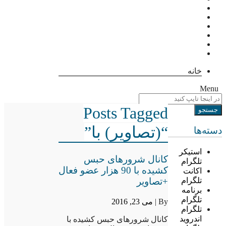
خانه
Menu
Posts Tagged
“(تصاویر) با”
دسته‌ها
استیکر
کانال شرورهای حبس
تلگرام
کشیده با 90 هزار عضو فعال
اکانت
+تصاویر
تلگرام
برنامه
تلگرام
By |
می 23, 2016
تلگرام
اندروید
کانال شرورهای حبس کشیده با