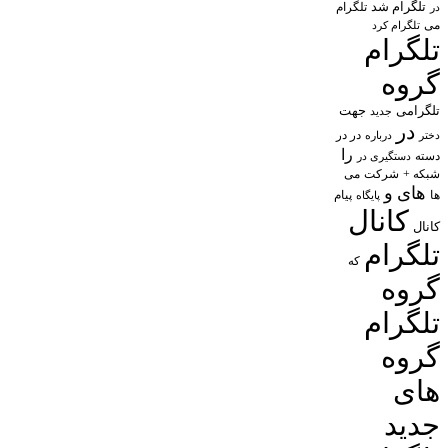
تلگرام شد
تلگرام
در
می
تلگرام کرد
تلگرام
گروه
تلگرامی
جهت
جدید
در
در در
درباره
دختر
را
دسته
دستگیری در
شبکه +
شرکت
می
های
و
پیام
ها
پایگاه
کانال
کانال
تلگرام
که
گروه
تلگرام
گروه
های
جدید