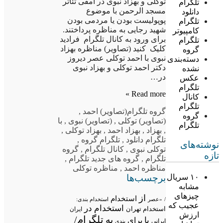
توکلی و بهزاد نبوی در آمفی تئاتر
تلگرام
مسجد الرحمن با موضوع
دانلود
پوپولیست بودن یا مردمی بودن
تلگرام
شهید رجایی به مناظره پرداختند.
کامپیوتر
برای ورود به کانال تلگرام فرادید
تلگرام
کلیک کنید (تصاویر) مناظره بهزاد
گروه
نبوی با احمد توکلی عصر دیروز
دسته‌بندی
دکتر احمد توکلی و بهزاد نبوی
نشده
در…
عکس
تلگرام
Read more »
کانال
تلگرام
گروه تلگرام
(تصاویر) احمد
,
گروه
(تصاویر) توکلی
,
(تصاویر) نبوی
,
با
تلگرام
,
بهزاد
,
بهزاد احمد
,
بهزاد توکلی
,
تلگرام دانلود
,
تلگرام گروه
,
نوشته‌های
توکلی نبوی
,
کانال تلگرام
,
گروه
تازه
تلگرام
,
گروه های جدید تلگرام
,
مناظره احمد
,
مناظره توکلی
برچسب‌ها
۱۰ سریال
مشابه
چیزهای
از
استخدام
/
«عصر
استخدام بندی:
عجیب که
استخدام در
استخدام تهران
ایران
ارزش
تلگرام/
به
با
برای
ایرانی
بندی