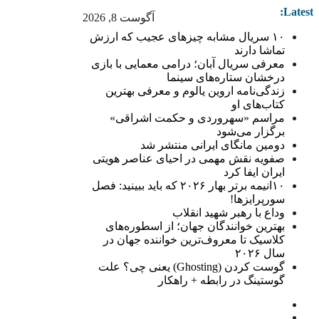
Latest:
آگوست 8, 2026
۱۰ سریال مشابه چیزهای عجیب که ارزش
تماشا دارند
معرفی سریال آبان؛ درامی معمایی با بازی
درخشان ستاره‌های سینما
زندگی‌نامه اروین یالوم و معرفی بهترین
کتاب‌های او
مراسم «سهروردی و حکمت اشراقی»
برگزار می‌شود
دومین مانگای ایرانی منتشر شد
صفویه نقش مهمی در احیای عناصر هویتی
ایران ایفا کرد
۱۰انیمه برتر بهار ۲۰۲۶ که باید ببینید: فصل
سورپرایزها!
وداع با رهبر شهید انقلاب
بهترین خوانندگان جهان؛ از اسطوره‌های
کلاسیک تا معروف‌ترین خواننده جهان در
سال ۲۰۲۶
گوست کردن (Ghosting) یعنی چی؟ علت
گوستینگ در رابطه + راهکار