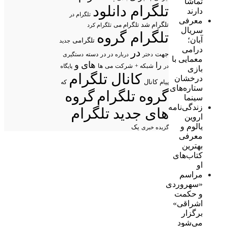
تماشا
تلگرام دانلود
دارند
تلگرام در
معرفی
تلگرام شد
تلگرام می
تلگرام کرد
سریال
تلگرام گروه
آبان؛
تلگرامی
جدید
درامی
در
جهت
در در
درباره
دسته
دستگیری
دختر
معمایی با
های
و
را
شبکه +
شرکت
می
در
ها
پایگاه
بازی
کانال تلگرام
درخشان
پیام
کانال
که
ستاره‌های
گروه تلگرام
گروه
سینما
زندگی‌نامه
های جدید تلگرام
اروین
یالوم و
یک
گزیده خبری
معرفی
بهترین
کتاب‌های
او
مراسم
«سهروردی
و حکمت
اشراقی»
برگزار
می‌شود