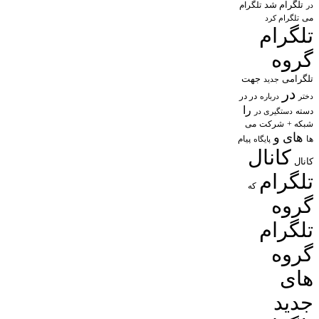
تلگرام شد
تلگرام
در
می
تلگرام کرد
تلگرام
گروه
تلگرامی
جهت
جدید
در
در در
درباره
دختر
را
دسته
دستگیری در
شبکه +
شرکت
می
های
و
پیام
ها
پایگاه
کانال
کانال
تلگرام
که
گروه
تلگرام
گروه
های
جدید