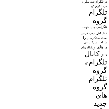
تلگرام شد
تلگرام
در
می
تلگرام کرد
تلگرام
گروه
تلگرامی
جهت
جدید
در
در در
درباره
دختر
را
دسته
دستگیری در
شبکه +
شرکت
می
های
و
پیام
ها
پایگاه
کانال
کانال
تلگرام
که
گروه
تلگرام
گروه
های
جدید