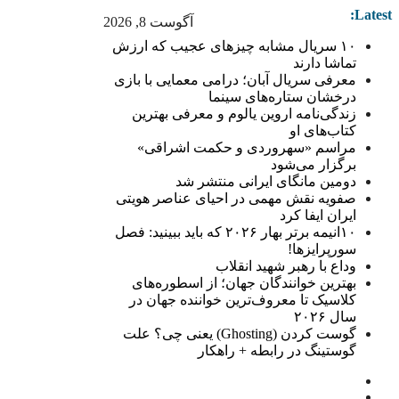
Latest:
آگوست 8, 2026
۱۰ سریال مشابه چیزهای عجیب که ارزش
تماشا دارند
معرفی سریال آبان؛ درامی معمایی با بازی
درخشان ستاره‌های سینما
زندگی‌نامه اروین یالوم و معرفی بهترین
کتاب‌های او
مراسم «سهروردی و حکمت اشراقی»
برگزار می‌شود
دومین مانگای ایرانی منتشر شد
صفویه نقش مهمی در احیای عناصر هویتی
ایران ایفا کرد
۱۰انیمه برتر بهار ۲۰۲۶ که باید ببینید: فصل
سورپرایزها!
وداع با رهبر شهید انقلاب
بهترین خوانندگان جهان؛ از اسطوره‌های
کلاسیک تا معروف‌ترین خواننده جهان در
سال ۲۰۲۶
گوست کردن (Ghosting) یعنی چی؟ علت
گوستینگ در رابطه + راهکار