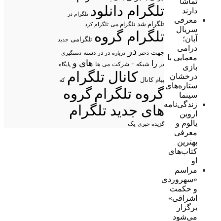
تماشا
تلگرام دانلود
دارند
تلگرام در
معرفی
تلگرام شد
تلگرام می
تلگرام کرد
سریال
تلگرام گروه
آبان؛
تلگرامی
جدید
درامی
در
جهت
در در
درباره
دسته
دستگیری
دختر
معمایی با
های
و
را
شبکه +
شرکت
می
در
ها
پایگاه
بازی
کانال تلگرام
درخشان
پیام
کانال
که
ستاره‌های
گروه تلگرام
گروه
سینما
زندگی‌نامه
های جدید تلگرام
اروین
یالوم و
یک
گزیده خبری
معرفی
بهترین
کتاب‌های
او
مراسم
«سهروردی
و حکمت
اشراقی»
برگزار
می‌شود