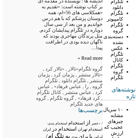
اندیشه ها : نویسنده در مقدمه ای
تلگرام
بر کتاب نوشته است: «تقدیم به
دانلود
«همکلاسی های 56»ام- همه
تلگرام
دوستان پزشکم که با هم درس
کامپیوتر
خواندیم و من بعد از سی سال
تلگرام
دوباره در تلگرام پیدایشان کردم.
گروه
مثل پرندگان مهاجری بودند که
دسته‌بندی
ناگهان دیده بودی در اطرافت
نشده
پیدا…
عکس
تلگرام
Read more »
کانال
تلگرام
گروه تلگرام
«تالار
,
«تالار کرد
,
گروه
«تالار منتشر
,
پژمان کرد
,
پژمان
تلگرام
منتشر
,
تلگرام دانلود
,
تلگرام
گروه
,
را
,
عباس فرهاد»
,
عباس
نوشته‌های
کرد
,
عباس منتشر
,
کانال تلگرام
تازه
,
کرد فرهاد»
,
گروه تلگرام
,
گروه
های جدید تلگرام
برچسب‌ها
۱۰ سریال
مشابه
چیزهای
از
استخدام
/
«عصر
استخدام بندی:
عجیب که
استخدام در
استخدام تهران
ایران
ارزش
تلگرام/
به
با
برای
ایرانی
بندی