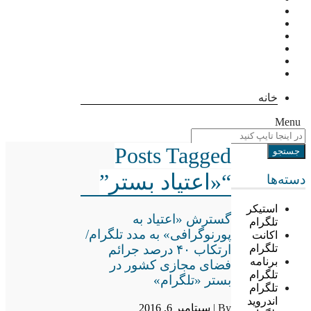
خانه
Menu
Posts Tagged
“«اعتیاد بستر”
دسته‌ها
استیکر
گسترش «اعتیاد به
تلگرام
پورنوگرافی» به مدد تلگرام/
اکانت
ارتکاب ۴۰ درصد جرائم
تلگرام
برنامه
فضای مجازی کشور در
تلگرام
بستر «تلگرام»
تلگرام
اندروید
By |
سپتامبر 6, 2016