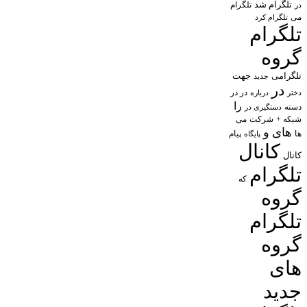
تلگرام شد
تلگرام
در
می
تلگرام کرد
تلگرام
گروه
تلگرامی
جهت
جدید
در
در در
درباره
دختر
را
دسته
دستگیری در
شبکه +
شرکت
می
های
و
پیام
ها
پایگاه
کانال
کانال
تلگرام
که
گروه
تلگرام
گروه
های
جدید