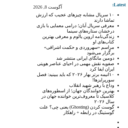
Latest:
آگوست 8, 2026
۱۰ سریال مشابه چیزهای عجیب که ارزش
تماشا دارند
معرفی سریال آبان؛ درامی معمایی با بازی
درخشان ستاره‌های سینما
زندگی‌نامه اروین یالوم و معرفی بهترین
کتاب‌های او
مراسم «سهروردی و حکمت اشراقی»
برگزار می‌شود
دومین مانگای ایرانی منتشر شد
صفویه نقش مهمی در احیای عناصر هویتی
ایران ایفا کرد
۱۰انیمه برتر بهار ۲۰۲۶ که باید ببینید: فصل
سورپرایزها!
وداع با رهبر شهید انقلاب
بهترین خوانندگان جهان؛ از اسطوره‌های
کلاسیک تا معروف‌ترین خواننده جهان در
سال ۲۰۲۶
گوست کردن (Ghosting) یعنی چی؟ علت
گوستینگ در رابطه + راهکار