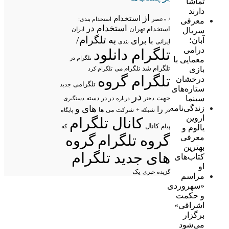
تماشا
دارند
از
استخدام
/
«عصر
استخدام بندی:
معرفی
استخدام در
استخدام تهران
ایران
سریال
تلگرام/
به
آبان؛
با
برای
ایرانی
بندی
درامی
تلگرام دانلود
تلگرام در
معمایی با
تلگرام شد
بازی
تلگرام می
تلگرام کرد
تلگرام گروه
درخشان
تلگرامی
جدید
ستاره‌های
در
سینما
جهت
در در
درباره
دسته
دستگیری
دختر
زندگی‌نامه
های
و
را
شبکه +
شرکت
می
در
ها
پایگاه
اروین
کانال تلگرام
پیام
کانال
یالوم و
که
گروه تلگرام
گروه
معرفی
بهترین
های جدید تلگرام
کتاب‌های
او
یک
گزیده خبری
مراسم
«سهروردی
و حکمت
اشراقی»
برگزار
می‌شود