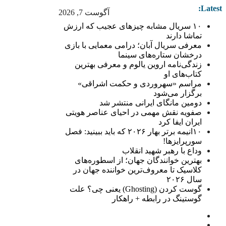
Latest:
آگوست 7, 2026
۱۰ سریال مشابه چیزهای عجیب که ارزش
تماشا دارند
معرفی سریال آبان؛ درامی معمایی با بازی
درخشان ستاره‌های سینما
زندگی‌نامه اروین یالوم و معرفی بهترین
کتاب‌های او
مراسم «سهروردی و حکمت اشراقی»
برگزار می‌شود
دومین مانگای ایرانی منتشر شد
صفویه نقش مهمی در احیای عناصر هویتی
ایران ایفا کرد
۱۰انیمه برتر بهار ۲۰۲۶ که باید ببینید: فصل
سورپرایزها!
وداع با رهبر شهید انقلاب
بهترین خوانندگان جهان؛ از اسطوره‌های
کلاسیک تا معروف‌ترین خواننده جهان در
سال ۲۰۲۶
گوست کردن (Ghosting) یعنی چی؟ علت
گوستینگ در رابطه + راهکار