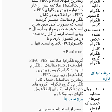
زیباترین گلهای PES و FIFA شما
تلگرام
در دیتالینک! [اطلاعیه]پس از آغاز
دانلود
جشنواره زیباترین گلهای PES و
تلگرام
FIFA ، دو اطلاعیه در کانال
کامپیوتر
تلگرام دیتالینک منتشر گردیده
تلگرام
است که بصورت کلی بدین شرح
گروه
است: هر شخص مجاز به ارسال ۳
دسته‌بندی
ویدیو است. ارسال گل زده شده
نشده
در هر کنسول بازی و یا
عکس
کامپیوتر(PC) بلامانع است. تنها…
تلگرام
کانال
Read more »
تلگرام
گروه
گروه تلگرام
[اطلاعیه] FIFA
PES
,
تلگرام
[اطلاعیه]
,
PES دیتالینک!
,
تلگرام
دانلود
,
تلگرام گروه
,
زیباترین
نوشته‌های
[اطلاعیه]
,
زیباترین FIFA
,
تازه
زیباترین دیتالینک!
,
شما
,
کانال
تلگرام
,
گروه تلگرام
,
گروه های
جدید تلگرام
,
گلهای [اطلاعیه]
,
۱۰ سریال
گلهای دیتالینک!
,
و
مشابه
برچسب‌ها
چیزهای
عجیب که
ارزش
از
استخدام
/
«عصر
استخدام بندی: