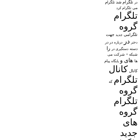
تلگرام شد
تلگرام
در
می
تلگرام کرد
تلگرام
گروه
تلگرامی
جهت
جدید
در
در در
درباره
دختر
را
دسته
دستگیری در
شبکه +
شرکت
می
های
و
پیام
ها
پایگاه
کانال
کانال
تلگرام
که
گروه
تلگرام
گروه
های
جدید