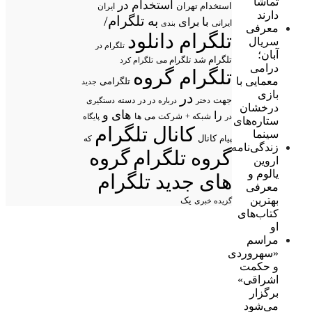
تماشا
استخدام در
استخدام تهران
ایران
دارند
تلگرام/
به
با
برای
ایرانی
بندی
معرفی
تلگرام دانلود
سریال
تلگرام در
آبان؛
تلگرام شد
تلگرام می
تلگرام کرد
درامی
تلگرام گروه
معمایی با
تلگرامی
جدید
بازی
در
جهت
در در
درباره
دسته
دستگیری
دختر
درخشان
های
و
را
شبکه +
شرکت
می
در
ها
پایگاه
ستاره‌های
کانال تلگرام
سینما
پیام
کانال
که
زندگی‌نامه
گروه تلگرام
گروه
اروین
یالوم و
های جدید تلگرام
معرفی
بهترین
یک
گزیده خبری
کتاب‌های
او
مراسم
«سهروردی
و حکمت
اشراقی»
برگزار
می‌شود