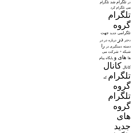
تلگرام شد
تلگرام
در
می
تلگرام کرد
تلگرام
گروه
تلگرامی
جهت
جدید
در
در در
درباره
دختر
را
دسته
دستگیری در
شبکه +
شرکت
می
های
و
پیام
ها
پایگاه
کانال
کانال
تلگرام
که
گروه
تلگرام
گروه
های
جدید