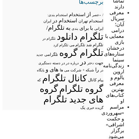
تماشا
برچسب‌ها
دارند
معرفی
از
استخدام
/
«عصر
استخدام بندی:
سریال
استخدام در
استخدام تهران
ایران
آبان؛
تلگرام/
به
با
برای
ایرانی
بندی
درامی
تلگرام دانلود
معمایی با
تلگرام در
بازی
تلگرام شد
تلگرام می
تلگرام کرد
درخشان
تلگرام گروه
ستاره‌های
تلگرامی
جدید
سینما
در
جهت
در در
درباره
دسته
دستگیری
دختر
زندگی‌نامه
های
و
را
شبکه +
شرکت
می
در
ها
پایگاه
اروین
کانال تلگرام
یالوم و
پیام
کانال
که
معرفی
گروه تلگرام
گروه
بهترین
کتاب‌های
های جدید تلگرام
او
مراسم
یک
گزیده خبری
«سهروردی
و حکمت
اشراقی»
برگزار
می‌شود