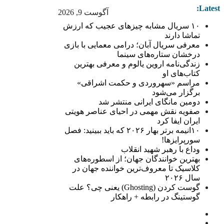
Latest:
آگوست 9, 2026
۱۰ سریال مشابه چیزهای عجیب که ارزش
تماشا دارند
معرفی سریال آبان؛ درامی معمایی با بازی
درخشان ستاره‌های سینما
زندگی‌نامه اروین یالوم و معرفی بهترین
کتاب‌های او
مراسم «سهروردی و حکمت اشراقی»
برگزار می‌شود
دومین مانگای ایرانی منتشر شد
صفویه نقش مهمی در احیای عناصر هویتی
ایران ایفا کرد
۱۰انیمه برتر بهار ۲۰۲۶ که باید ببینید: فصل
سورپرایزها!
وداع با رهبر شهید انقلاب
بهترین خوانندگان جهان؛ از اسطوره‌های
کلاسیک تا معروف‌ترین خواننده جهان در
سال ۲۰۲۶
گوست کردن (Ghosting) یعنی چی؟ علت
گوستینگ در رابطه + راهکار