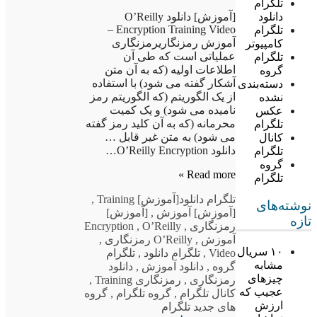
تلگرام
[آموزش] دانلود O’Reilly
دانلود
Encryption Training Video –
تلگرام
آموزش رمزنگاریرمزنگاری
کامپیوتر
عملیاتی است که طی آن
تلگرام
اطلاعات اولیه (که به آن متن
گروه
آشکار گفته می شود) با استفاده
دسته‌بندی
از یک الگوریتم (که الگوریتم رمز
نشده
نامیده می شود) و یک کمیت
عکس
محرمانه (که به آن کلید رمز گفته
تلگرام
می شود) به متن غیر قابل …
کانال
دانلود O’Reilly Encryption…
تلگرام
گروه
Read more »
تلگرام
تلگرام دانلود
[آموزش] Training
,
نوشته‌های
[آموزش] آموزش
,
[آموزش]
تازه
رمزنگاری
,
O’Reilly
,
Encryption
آموزش
,
O’Reilly رمزنگاری
,
۱۰ سریال
Video
,
تلگرام دانلود
,
تلگرام
مشابه
گروه
,
دانلود آموزش
,
دانلود
چیزهای
رمزنگاری
,
رمزنگاری Training
,
عجیب که
کانال تلگرام
,
گروه تلگرام
,
گروه
ارزش
های جدید تلگرام