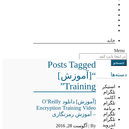
خانه
Menu
Posts Tagged
“[آموزش]
دسته‌ها
Training”
استیکر
تلگرام
اکانت
[آموزش] دانلود O’Reilly
تلگرام
Encryption Training Video
برنامه
– آموزش رمزنگاری
تلگرام
تلگرام
اندروید
By |
آگوست 28, 2016