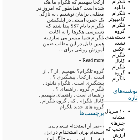
تلگرام
ازکجا بفهمیم که تلگرام ما هک
دانلود
شده است ؟همانطور که امروز در
تلگرام
مطلبی برایتان نوشتیم ، به تازگی
کامپیوتر
یک حفره امنیتی در اپلیکیشن
تلگرام
تلگرام با نام SS7 پیدا شده که
گروه
دسترسی هکرها را به اکانت
دسته‌بندی
تلگرام شما میسر می سازد.به
نشده
همین دلیل در این مطلب ضمن
عکس
آموزش روشی برای…
تلگرام
Read more »
کانال
تلگرام
گروه تلگرام
؟ بفهمیم
,
از ؟
,
از
گروه
است
,
ازکجا
,
پیشگیری ؟
,
تلگرام
پیشگیری است
,
تلگرام دانلود
,
تلگرام گروه
,
راهنمای ؟
,
نوشته‌های
راهنمای است
,
راهنمای بفهمیم
,
تازه
کانال تلگرام
,
که
,
گروه تلگرام
,
گروه های جدید تلگرام
۱۰ سریال
برچسب‌ها
مشابه
چیزهای
از
استخدام
/
«عصر
استخدام بندی:
عجیب که
استخدام در
استخدام تهران
ایران
ارزش
تلگرام/
به
با
برای