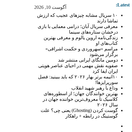
Latest:
آگوست 10, 2026
۱۰ سریال مشابه چیزهای عجیب که ارزش
تماشا دارند
معرفی سریال آبان؛ درامی معمایی با بازی
درخشان ستاره‌های سینما
زندگی‌نامه اروین یالوم و معرفی بهترین
کتاب‌های او
مراسم «سهروردی و حکمت اشراقی»
برگزار می‌شود
دومین مانگای ایرانی منتشر شد
صفویه نقش مهمی در احیای عناصر هویتی
ایران ایفا کرد
۱۰انیمه برتر بهار ۲۰۲۶ که باید ببینید: فصل
سورپرایزها!
وداع با رهبر شهید انقلاب
بهترین خوانندگان جهان؛ از اسطوره‌های
کلاسیک تا معروف‌ترین خواننده جهان در
سال ۲۰۲۶
گوست کردن (Ghosting) یعنی چی؟ علت
گوستینگ در رابطه + راهکار