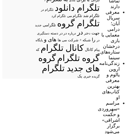
تماشا
ایرانی
بندی
تلگرام دانلود
دارند
تلگرام در
معرفی
تلگرام شد
تلگرام می
تلگرام کرد
سریال
تلگرام گروه
آبان؛
تلگرامی
جدید
درامی
در
جهت
در در
درباره
دسته
دستگیری
دختر
معمایی با
های
و
را
بازی
شبکه +
شرکت
می
در
ها
پایگاه
کانال تلگرام
درخشان
پیام
کانال
که
ستاره‌های
گروه تلگرام
گروه
سینما
زندگی‌نامه
های جدید تلگرام
اروین
یالوم و
یک
گزیده خبری
معرفی
بهترین
کتاب‌های
او
مراسم
«سهروردی
و حکمت
اشراقی»
برگزار
می‌شود