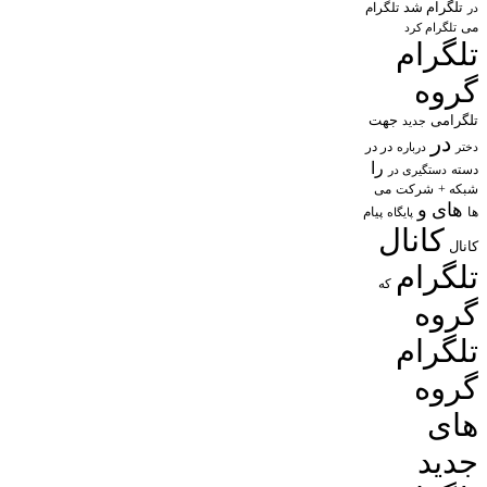
تلگرام شد
تلگرام
در
می
تلگرام کرد
تلگرام
گروه
تلگرامی
جهت
جدید
در
در در
درباره
دختر
را
دسته
دستگیری در
شبکه +
شرکت
می
های
و
پیام
ها
پایگاه
کانال
کانال
تلگرام
که
گروه
تلگرام
گروه
های
جدید