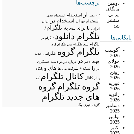
برچسب‌ها
دومین
مانگای
از
ایرانی
استخدام
/
«عصر
استخدام بندی:
منتشر
استخدام در
استخدام تهران
ایران
شد
تلگرام/
به
با
برای
ایرانی
بندی
تلگرام دانلود
بایگانی‌ها
تلگرام در
تلگرام شد
تلگرام می
تلگرام کرد
تلگرام گروه
آگوست
تلگرامی
جدید
2026
در
جولای
جهت
در در
درباره
دسته
دستگیری
دختر
2026
های
و
را
شبکه +
شرکت
می
در
ها
پایگاه
ژوئن
کانال تلگرام
2026
پیام
کانال
که
فوریه
گروه تلگرام
گروه
2026
ژانویه
های جدید تلگرام
2026
یک
دسامبر
گزیده خبری
2025
نوامبر
2025
اکتبر
2025