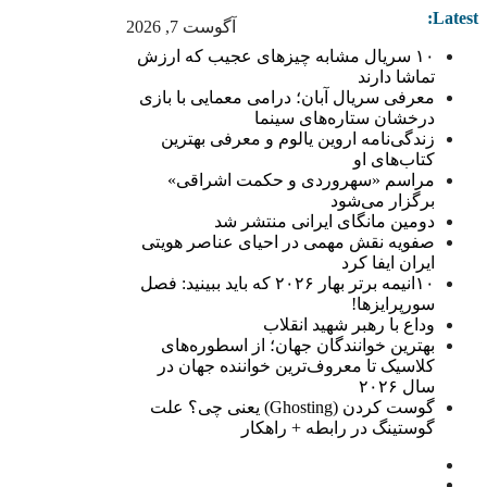
Latest:
آگوست 7, 2026
۱۰ سریال مشابه چیزهای عجیب که ارزش
تماشا دارند
معرفی سریال آبان؛ درامی معمایی با بازی
درخشان ستاره‌های سینما
زندگی‌نامه اروین یالوم و معرفی بهترین
کتاب‌های او
مراسم «سهروردی و حکمت اشراقی»
برگزار می‌شود
دومین مانگای ایرانی منتشر شد
صفویه نقش مهمی در احیای عناصر هویتی
ایران ایفا کرد
۱۰انیمه برتر بهار ۲۰۲۶ که باید ببینید: فصل
سورپرایزها!
وداع با رهبر شهید انقلاب
بهترین خوانندگان جهان؛ از اسطوره‌های
کلاسیک تا معروف‌ترین خواننده جهان در
سال ۲۰۲۶
گوست کردن (Ghosting) یعنی چی؟ علت
گوستینگ در رابطه + راهکار