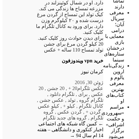
تماشا
دارد. او در شمال کوئینزلند در
دارند
مزرعه تمساح ها زندگی می کند.
معرفی
کیک تولد این تمساح از گردن مرغ
سریال
درست شده و ۲۰ کیلوگرم وزن
آبان؛
دارد. برای ورود به کانال تلگرام ما
درامی
کلیک کنید.
معمایی با
برای دیدن حوادث روز کلیک کنید.
بازی
20 کیلو گردن مرغ برای جشن
درخشان
تولد تمساح 110 ساله + عکس
ستاره‌های
سینما
خرید vpn ویندوزفون
زندگی‌نامه
کرمان نیوز
اروین
یالوم و
ژوئن 30, 2016
معرفی
عکس تلگرام
20 +
,
20 جشن
,
20
بهترین
عکس
,
برای
,
تلگرام دانلود
,
کتاب‌های
تلگرام گروه
,
تولد
,
عکس جشن
,
او
کانال تلگرام
,
کیلو +
,
کیلو عکس
مراسم
,
گردن +
,
گردن عکس
,
گروه
«سهروردی
تلگرام
,
گروه های جدید تلگرام
و حکمت
←
کمین گاه شبکه های اجتماعی
اشراقی»
اخبار کنکوری و دانشگاهی – هفته
برگزار
14 ام سال 94
→
می‌شود