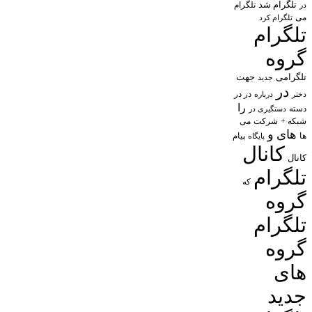
تلگرام شد
تلگرام
در
می
تلگرام کرد
تلگرام
گروه
تلگرامی
جهت
جدید
در
در در
درباره
دختر
را
دسته
دستگیری در
شبکه +
شرکت
می
های
و
پیام
ها
پایگاه
کانال
کانال
تلگرام
که
گروه
تلگرام
گروه
های
جدید