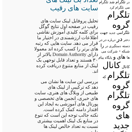
تلگرام شد
تلگرام
در
سایت های رقیب
می
تلگرام کرد
تلگرام
تحلیل پروفایل لینک سایت های
گروه
رقیب در صفحه اول نتایج گوگل
برای کلمه کلیدی آموزش نقاشی
تلگرامی
جهت
جدید
اطلاعات ارزشمندی در اختیار ما
در
در در
درباره
دختر
قرار می دهد. سایت هایی که رتبه
را
دسته
دستگیری در
های برتر را کسب کرده اند معمولا
شبکه +
شرکت
می
دارای Domain Authority بالاتر از
های
و
پیام
ها
پایگاه
۳۰ هستند و تعداد قابل توجهی بک
کانال
لینک از منابع متنوع دریافت کرده
کانال
اند.
تلگرام
که
بررسی این سایت ها نشان می
گروه
دهد که ترکیبی از لینک های
طبیعی از وبلاگ های هنری، سایت
تلگرام
های خبری، انجمن های تخصصی و
گروه
پورتال های آموزشی به ایجاد این
اقتدار دامنه کمک کرده است.
های
نکته جالب توجه این است که تنوع
در منابع بک لینک اهمیت بیشتری
جدید
نسبت به تعداد خالص لینک ها
دارد.