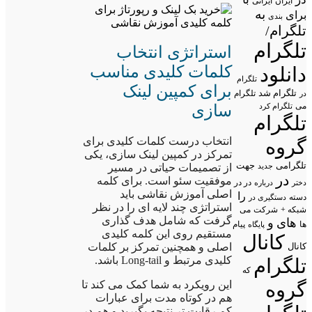
ایران
ایرانی
به
برای
بندی
تلگرام/
تلگرام
استراتژی انتخاب
کلمات کلیدی مناسب
دانلود
تلگرام
برای کمپین لینک
تلگرام شد
تلگرام
در
می
تلگرام کرد
سازی
تلگرام
انتخاب درست کلمات کلیدی برای
گروه
تمرکز در کمپین لینک سازی، یکی
تلگرامی
جهت
جدید
از تصمیمات حیاتی در مسیر
در
موفقیت سئو است. برای کلمه
در در
درباره
دختر
اصلی آموزش نقاشی باید
را
دسته
دستگیری در
استراتژی چند لایه ای را در نظر
شبکه +
شرکت
می
گرفت که شامل هدف گذاری
های
و
پیام
ها
پایگاه
مستقیم روی این کلمه کلیدی
کانال
اصلی و همچنین تمرکز بر کلمات
کانال
کلیدی مرتبط و Long-tail باشد.
تلگرام
که
گروه
این رویکرد به شما کمک می کند تا
هم در کوتاه مدت برای عبارات
کم رقابت تر نتیجه بگیرید و هم در