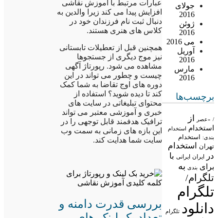
عبارات مرتبط با آموزش نقاشی
جولای
افزایش پیدا می کند زیرا والدین به
2016
دنبال ثبت نام فرزندان خود در
ژوئن
کلاس های هنری هستند.
2016
می 2016
همچنین قبل از تعطیلات تابستانی
آوریل
نیز موج دیگری از جستجوها
2016
مشاهده می شود. رپورتاژ آگهی
مارس
چیست و چطور می تواند در این
2016
دوره های اوج تقاضا به شما کمک
کند تا دیده شوید؟ استفاده از
برچسب‌ها
محتوای تبلیغاتی در سایت های
خبری و آموزشی معتبر می تواند
از
/
«عصر
ترافیک هدفمند قابل توجهی را در
استخدام
استخدام
این بازه های زمانی به سمت وب
استخدام
بندی:
سایت شما هدایت کند.
استخدام
تهران
در
با
ایران
ایرانی
به
برای
بندی
تلگرام/
تلگرام
بررسی قدرت دامنه و
دانلود
تلگرام
تعداد بک لینک های