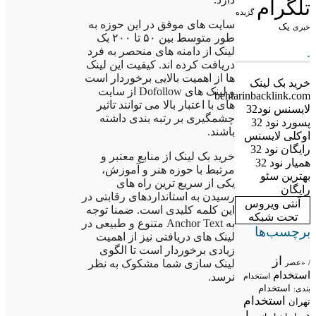
تلگرام
گزیده
سایت های موفق در این حوزه به
یک
خبری
طور متوسط بین ۵۰ تا ۲۰۰ بک
لینک از دامنه های منحصر به فرد
.
دریافت کرده اند. کیفیت این لینک
ها از اهمیت بالایی برخوردار است
خرید بک لینک
و لینک های Dofollow از سایت
behtarinbacklink.com
های با اعتبار بالا می توانند تاثیر
لایسنس نود32
چشمگیری بر رتبه بندی داشته
پسورد نود 32
باشند.
اوکلی لایسنس
رایگان نود 32
خرید بک لینک از منابع معتبر و
همیار نود 32
مرتبط با حوزه هنر و آموزش،
بهترین سئو
یکی از سریع ترین راه های
رایگان
رسیدن به استانداردهای رقابتی در
آنتی ویروس
این کلمه کلیدی است. ضمنا توجه
تحت شبکه
به Anchor Text متنوع و طبیعی در
برچسب‌ها
لینک های دریافتی نیز از اهمیت
زیادی برخوردار است تا الگوی
از
لینک سازی شما مشکوک به نظر
/
«عصر
استخدام
نرسد.
استخدام
استخدام
بندی:
استخدام
تهران
در
با