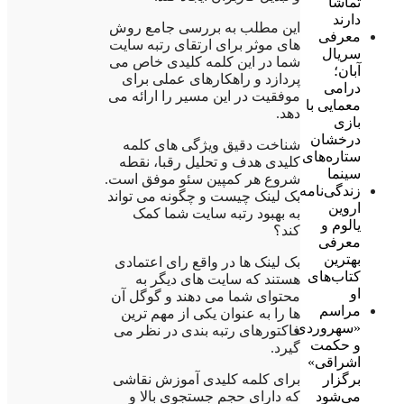
تماشا
دارند
این مطلب به بررسی جامع روش
معرفی
های موثر برای ارتقای رتبه سایت
سریال
شما در این کلمه کلیدی خاص می
آبان؛
پردازد و راهکارهای عملی برای
درامی
موفقیت در این مسیر را ارائه می
معمایی با
دهد.
بازی
درخشان
شناخت دقیق ویژگی های کلمه
ستاره‌های
کلیدی هدف و تحلیل رقبا، نقطه
سینما
شروع هر کمپین سئو موفق است.
زندگی‌نامه
بک لینک چیست و چگونه می تواند
اروین
به بهبود رتبه سایت شما کمک
یالوم و
کند؟
معرفی
بهترین
بک لینک ها در واقع رای اعتمادی
کتاب‌های
هستند که سایت های دیگر به
او
محتوای شما می دهند و گوگل آن
مراسم
ها را به عنوان یکی از مهم ترین
«سهروردی
فاکتورهای رتبه بندی در نظر می
و حکمت
گیرد.
اشراقی»
برگزار
برای کلمه کلیدی آموزش نقاشی
می‌شود
که دارای حجم جستجوی بالا و