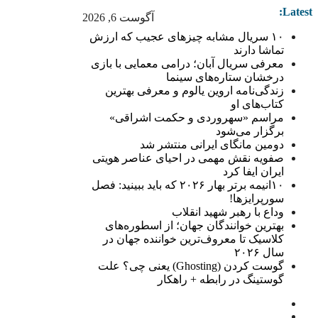
Latest:
آگوست 6, 2026
۱۰ سریال مشابه چیزهای عجیب که ارزش
تماشا دارند
معرفی سریال آبان؛ درامی معمایی با بازی
درخشان ستاره‌های سینما
زندگی‌نامه اروین یالوم و معرفی بهترین
کتاب‌های او
مراسم «سهروردی و حکمت اشراقی»
برگزار می‌شود
دومین مانگای ایرانی منتشر شد
صفویه نقش مهمی در احیای عناصر هویتی
ایران ایفا کرد
۱۰انیمه برتر بهار ۲۰۲۶ که باید ببینید: فصل
سورپرایزها!
وداع با رهبر شهید انقلاب
بهترین خوانندگان جهان؛ از اسطوره‌های
کلاسیک تا معروف‌ترین خواننده جهان در
سال ۲۰۲۶
گوست کردن (Ghosting) یعنی چی؟ علت
گوستینگ در رابطه + راهکار