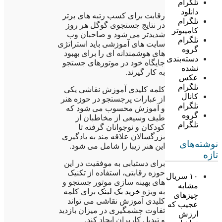
تلگرام
دانلود
رقابت برای کسب رتبه های برتر
تلگرام
در نتایج جستجوی گوگل هر روز
کامپیوتر
شدیدتر می شود و صاحبان وب
تلگرام
سایت های آموزشی باید استراتژی
گروه
های هوشمندانه ای را برای بهبود
دسته‌بندی
جایگاه خود در موتورهای جستجو
نشده
به کار گیرند.
عکس
تلگرام
کلمه کلیدی آموزش نقاشی یکی
کانال
از عبارات پرجستجو در حوزه هنر
تلگرام
و آموزش محسوب می شود که
گروه
طیف وسیعی از مخاطبان از
تلگرام
کودکان و نوجوانان گرفته تا
بزرگسالان علاقه مند به یادگیری
نوشته‌های
این هنر زیبا را شامل می شود.
تازه
برای دستیابی به موفقیت در این
حوزه رقابتی، استفاده از تکنیک
۱۰ سریال
های بهینه سازی موتور جستجو و
مشابه
به ویژه
خرید بک لینک
برای کلمه
چیزهای
کلیدی آموزش نقاشی می تواند
عجیب که
تفاوت چشمگیری در میزان بازدید
ارزش
و تبدیل کاربران ایجاد کند.