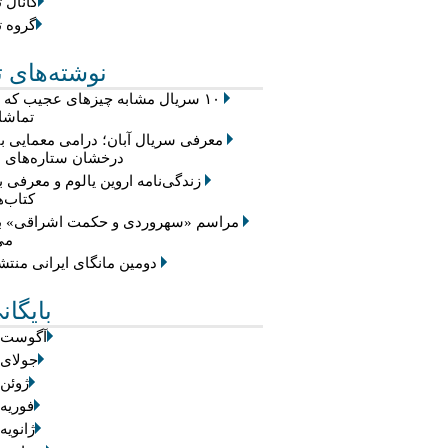
کانال ت
گروه ت
نوشته‌های ت
۱۰ سریال مشابه چیزهای عجیب که
تماشا 
معرفی سریال آبان؛ درامی معمایی با
درخشان ستاره‌های س
زندگی‌نامه اروین یالوم و معرفی ب
کتاب‌ه
مراسم «سهروردی و حکمت اشراقی» بر
می
دومین مانگای ایرانی منت
بایگان
آگوست 2026
جولای 2026
ژوئن 2026
فوریه 2026
ژانویه 026