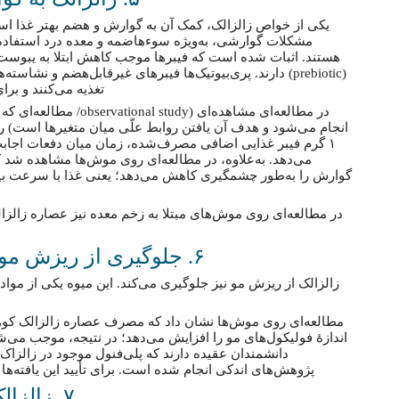
یکی از خواص زالزالک، کمک آن به گوارش و هضم بهتر غذا است.
مشکلات گوارشی، به‌ویژه سوءهاضمه و معده درد استفاده 
هستند. اثبات شده است که فیبرها موجب کاهش ابتلا به یبوست م
(prebiotic) دارند. پری‌بیوتیک‌ها فیبرهای غیرقابل‌هضم و نشا
تغذیه می‌کنند و ب
در مطالعه‌ای مشاهده‌ای (y
انجام می‌شود و هدف آن یافتن روابط علّی میان متغیرها است) 
می‌دهد. به‌علاوه، در مطالعه‌ای روی موش‌ها مشاهده شد 
گوارش را به‌طور چشمگیری کاهش می‌دهد؛ یعنی غذا با سرعت 
در مطالعه‌ای روی موش‌های مبتلا به زخم معده نیز عصاره زالز
۶. جلوگیری از ریزش مو یکی از خواص زالزالک است
زالزالک از ریزش مو نیز جلوگیری می‌کند. این میوه یکی از موا
مطالعه‌ای روی موش‌ها نشان داد که مصرف عصاره زالزالک کو
اندازهٔ فولیکول‌های مو را افزایش می‌دهد؛ در نتیجه، موجب می‌
دانشمندان عقیده دارند که پلی‌فنول موجود در زالزاک 
پژوهش‌های اندکی انجام شده است. برای تأیید این یافته‌ها 
۷. زالزالک اضطراب را کاهش می‌دهد