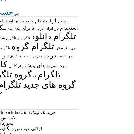
برچسب‌
از
استخدام
استخدام 
/
«عصر
استخدام بندی:
تلگ
به
استخدام در
با
برای
ایران
ایرانی
بندی
تلگرام دانلود
تلگرام شد
تلگرام در
تلگرام گروه
تلگرام
می
تلگرام کرد
در
را
جهت
در در
ش
درباره
دسته
دستگیری در
دختر
کان
های
و
شرکت
می
پیام
کانال
ها
پایگاه
تلگرام
گروه تلگر
که
گروه های جدید تلگرام
خب
خرید بک لینک behtarinbacklink.com
لایسنس نو
پسورد نود
اوکلی لایسنس رایگان نود