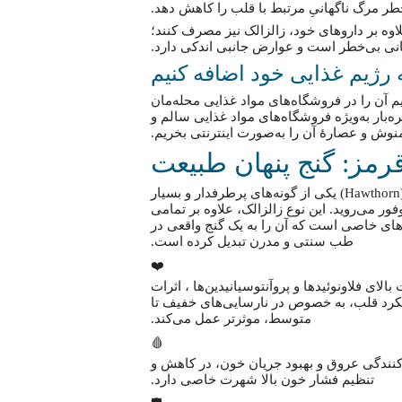
خطر مرگ ناگهانیِ مرتبط با قلب را کاهش دهد.
لاوه بر داروهای خود، زالزالک نیز مصرف کنند؛
انی بی‌خطر است و عوارض جانبی اندکی دارد.
نیم آن را در فروشگاه‌های مواد غذایی محله‌مان
تره‌بار به‌ویژه فروشگاه‌های مواد غذایی سالم و
نوش و عصارهٔ آن را به‌صورت اینترنتی بخریم.
مز: گنج پنهان طبیعت
زالزالک، در انواع مختلفی یافت می‌شود و زالزالک وحشی قرمز (Hawthorn) یکی از گونه‌های پرطرفدار و بسیار
ر می‌روید. این نوع زالزالک، علاوه بر تمامی
های خاصی است که آن را به یک گنج واقعی در
طب سنتی و مدرن تبدیل کرده است.
❤️
ی فلاونوئیدها و پروآنتوسیانیدین‌ها ، اثرات
لکرد قلب، به خصوص در نارسایی‌های خفیف تا
متوسط، موثرتر عمل می‌کند.
🩸
ادکنندگی عروق و بهبود جریان خون، در کاهش و
تنظیم فشار خون بالا شهرت خاصی دارد.