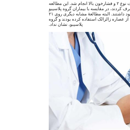
همچنین، مطالعه ۱۶هفته‌ای دیگری روی ۷۹ بیمار مبتلا به دیابت نوع ۲ و فشارخون بالا انجام شد. این مطالعه
م عصاره زالزالک مصرف کردند، در مقایسه با بیماران گروه پلاسیبو
(گروهی که دارونما مصرف کردند) بهبود بیشتری در فشارخون خود داشتند. البته مطالعهٔ مشابه دیگری روی ۲۱
از عصاره زالزالک استفاده کرده بودند و گروه
پلاسیبو، نشان نداد.