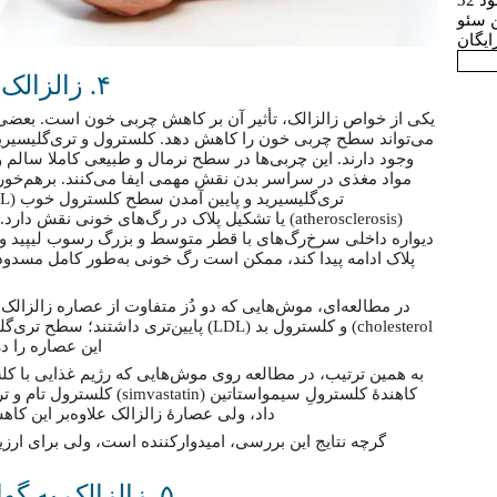
 32
ن سئو
ایگان
۴. زالزالک چربی خون را کاهش می‌دهد
یکی از خواص زالزالک، تأثیر آن بر کاهش چربی خون است. بعضی
می‌تواند سطح چربی خون را کاهش دهد. کلسترول و تری‌گلیسیری
وجود دارند. این چربی‌ها در سطح نرمال و طبیعی کاملا سالم و 
مواد مغذی در سراسر بدن نقش مهمی ایفا می‌کنند. برهم‌خورد
(atherosclerosis) یا تشکیل پلاک در رگ‌های خونی
دیواره داخلی سرخ‌رگ‌های با قطر متوسط و بزرگ رسوب لیپید و
پلاک ادامه پیدا کند، ممکن است رگ خونی به‌طور کامل مسدو
cholesterol) و کلسترول بد (LDL) پایین‌تری د
این عصاره را دریافت نکرده ب
به همین ترتیب، در مطالعه روی موش‌هایی که رژیم غذایی با کلس
کاهندهٔ کلسترولِ سیمواستاتین 
داد، ولی عصارهٔ زالزالک علاوه‌بر این کاهش، سطح کلستر
گرچه نتایج این بررسی، امیدوارکننده است، ولی برای ارزی
۵. زالزالک به گوارش و هضم غذا کمک می‌کند