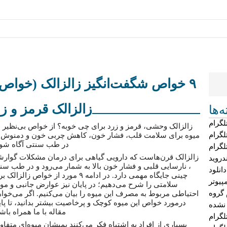
۹ خواص شگفت‌انگیز زالزالک (خواص
زالزالک قرمز و زر
‌ها
لگرام
زالزالک وحشی، قرمز و زرد برای چی خوبه؟ از خواص بی‌نظیر ا
لگرام
میوه برای سلامت قلب، فشار خون، کاهش چربی خون و دمنوش 
در طب سنتی آگاه شوی
لگرام
زالزالک قرن‌هاست که دارویی گیاهی برای درمان مشکلات گوار
دروید
، نارسایی قلبی و فشار خون بالا به شمار می‌رود و در طب سن
دانلود
چینی جایگاه مهمی دارد. در ادامه ۹ مورد از خواص زالزال
پیوتر
سلامتی را شرح می‌دهیم؛ در پایان نیز عوارض جانبی و موا
 گروه
احتیاطی مربوط به مصرف این میوه را بیان می‌کنیم. اگر می‌خواه
درمورد خواص این میوه کوچک و پرخاصیت بیشتر بدانید، تا پای
 نشده
مقاله با ما همراه باشی
گرام
بسیاری از افراد به اشتباه فکر می‌کنند یمیشان میوه‌ای متفا