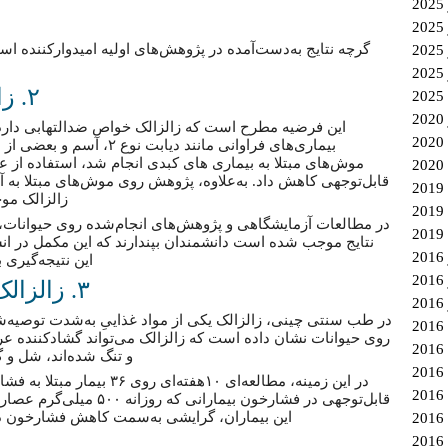
گرچه نتایج به‌دست‌آمده در پژوهش‌های اولیه امیدوارکننده ا
2
۲. زالزالک خواص ضدالتهابی دارد
این فرضیه مطرح است که زالزالک خواص ضدالتهابی دارد و
بیماری‌های فراوانی مانند د
موش‌های مبتلا به بیماری های کبدی انجام شد، استفاده از ع
2
قابل‌توجهی کاهش داد. به‌علاوه، پژوهش روی موش‌های مبتلا ب
زالزالک مو
در مطالعات آزمایشگاهی و پژوهش‌های انجام‌شده روی حیوانات، ن
نتایج موجب شده است دانشمندان بپندارند که این مکمل در انسان 
این نتیجه‌گیری 
2
۳. زالزالک فشارخون را کاهش می‌دهد
در طب سنتی چینی، زالزالک یکی از مواد غذاییِ به‌شدت توصیه
روی حیوانات نشان داده است که زالزالک می‌تواند گشادکننده عر
و تنگ شده‌اند، شل و 
در این زمینه، مطالعه‌ای ۱۰هف
2
قابل‌توجهی در فشارخون بیم