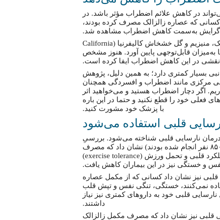
تواند در کاهش علائم اضطراب مؤثر باشد. در
 کسانی که عصاره زالزالک مصرف کرده بودند،
آنها گرایش به‌سمت کاهش اضطراب مشاهده شد.
در مطالعهٔ دیگری روی ۲۶۴ فرد دچار اضطراب، ترکیبی از زالزالک، منیزیم و گل خشخاش کالیفرنیا (California
ارونما به‌میزان قابل‌توجهی پایین آورد. هنوز مشخص
نقشی در این کاهش اضطراب ایفا کرده است.
بی بسیار کمتری دارد؛ به همین دلیل، پژوهش
صبی مرکزی مانند اضطراب و افسردگی همچنان
داریم. اگر دچار اضطراب هستید و می‌خواهید اثر
ی فعلی خود را قطع نکنید و حتما در این باره
با پزشک خود مشورت کنید.
ِ درمان نارسایی قلبی شناخته می‌شود. بررسیِ
۱۴ مطالعه (که به‌طور تصادفی انتخاب شدند و روی بیش از ۸۵۰ نفر انجام شده بودند) نشان داد که مصرف
عصاره زالزالک همراه با داروهای نارسایی قلبی موجب بهبود عملکرد قلبی و تحمل ورزش (exercise tolerance)
فس و خستگی نیز در این بیماران کاهش یافت.
۹ بیمار مبتلا به نارسایی قلبی نیز نشان داد کسانی که از مکمل عصاره
فاده نمی‌کنند، خستگی، تنگی نفس و تپش قلب
ارسایی قلبی خود به داروهای کمتری نیز نیاز
داشتند.
۲۶۰۰ بیمار مبتلا به نارسایی قلبی نیز نشان داد که مصرف مکمل زالزالک