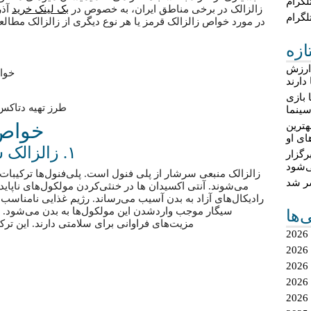
لگرام
زالزالک در برخی مناطق ایران، به خصوص در
بک لینک خرید
آذر
لگرام
در مورد خواص زالزالک قرمز یا هر نوع دیگری از زالزالک مطالع
ازه
 ارزش
خوا
دارند
 بازی
طرز تهیه دتاکس واتر؛‌ ۱۰ مدل دتاکس واتر
ینما
خواص 
هترین
ای او
۱. زالزالک سرشار از آنتی‌اکسیدان است
گزار
‌شود
زالزالک منبعی سرشار از پلی فنول است. پلی‌فنول‌ها ترکیبات 
شر شد
می‌شوند. آنتی اکسیدان ها در خنثی‌کردن مولکول‌های ناپایدا
رادیکال‌های آزاد به بدن آسیب می‌رساند. رژیم غذایی نامناسب
سیگار موجب واردشدن این مولکول‌ها به بدن می‌شود. پل
ی‌ها
مزیت‌های فراوانی برای سلامتی دارند. این ترکی
2