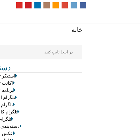
خانه
دسته
استیکر ت
اکانت ت
برنامه ت
تلگرام ان
تلگرام 
تلگرام کام
تلگرام
دسته‌بندی
عکس تل