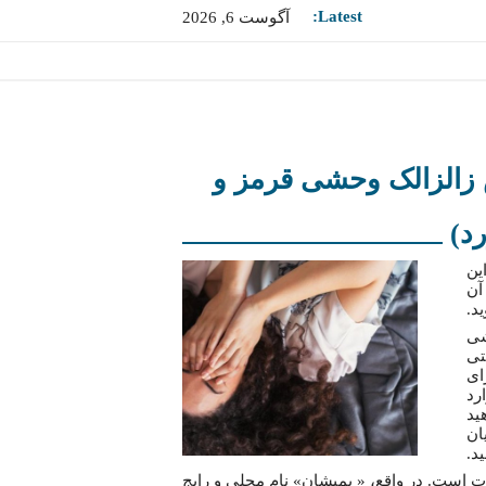
Latest:
آگوست 6, 2026
 زالزالک وحشی قرمز و
د)
ین
آن
د.
شی
تی
ک برای
رد
ید
ان
د.
وت است. در واقع، « یمیشان» نام محلی و رایج