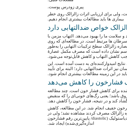
پیری زودرس پوست.
ست، ولی برای ارزیابی اثرات زالزالک روی خطر
بیماری ها باید مطالعات بیشتری انجام دهیم.
 سلامت ما را بهبود می‌دهد. التهاب مزمن با
یابت نوع ۲، آسم و بعضی از سرطان ها مرتبط است. در مطالعه‌ای که روی
صاره زالزالک سطح ترکیبات التهابی را به‌طور
ه آسم نشان داده است که مصرف مکمل عصارهٔ
جب کاهش التهاب و کاهش قابل‌توجه می‌شود.
تایج امیدوارکننده‌ای به دست آمده است. این
نیز اثرات ضدالتهابی دارد؛ البته برای تأیید
باید در این زمینه مطالعات بیشتری انجام شود.
‌شده برای کاهش فشار خون است. چند مطالعه
وق باشد؛ یعنی رگ‌های خونی‌ای را که منقبض
گشاد کند و در نتیجه، فشار خون را کاهش دهد.
ته‌ای روی ۳۶ بیمار مبتلا به فشارخون خفیف انجام شد. در این مطالعه، کاهش
ارانی که روزانه ۵۰۰ میلی‌گرم عصاره زالزالک مصرف کردند مشاهده نشد؛ ولی در
این بیماران، گرایشی به‌سمت کاهش فشارخون دیاستولیک (diastolic/ پایین‌ترین رقم فشارخون
اندازه‌گیری‌شده) ایجاد شد.