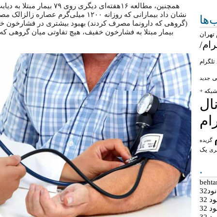
نشان داد بیمارانی که روزانه ۱۲۰۰ میلی‌گر
ها
بیمار مبتلا به فشارخون خفیف، هیچ تفاوتی میان گروهی که 
تهران
رام/
تلگرام
ی
جدید
بکه +
ال
ام
گزیده
یک
ری
.
د32
 32
 32