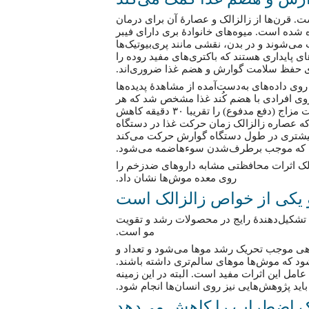
 قرن‌ها از زالزالک و عصارهٔ آن برای درمان
شده است. میوه‌های خانوادۀ بری دارای فیبر
ی‌شوند و در بدن، نقشی مانند پری‌بیوتیک‌ها
سته‌های پایداری هستند که باکتری‌های مفید روده را
رای حفظ سلامت گوارش و هضم غذا ضروری‌اند.
observational stud/ مطالعه‌ای که روی داده‌های به‌دست‌آمده از مشاهدهٔ پدیده‌ها
روی افرادی با هضم کُند غذا مشخص شد که هر
۱ گرم فیبر غذایی اضافی مصرف‌شده، زمان میان دفعات اجابت مزاج (دفع مدفوع) را تقریبا ۳۰ دقیقه کاهش
که عصاره زالزالک زمان حرکت غذا در دستگاه
بیشتری در طول دستگاه گوارش حرکت می‌کند
که موجب برطرف‌شدن سوءهاضمه می‌شود.
الک اثرات محافظتی مشابه داروهای ضدزخم را
روی معده موش‌ها نشان داد.
د تشکیل‌دهندهٔ رایج در محصولات رشد و تقویت
مو است.
هی موجب تحریک رشد موها می‌شود و تعداد و
شود که موش‌ها موهای سالم‌تری داشته باشند.
عامل این اثرات مفید است. البته در این زمینه
باید پژوهش‌هایی نیز روی انسان‌ها انجام شود.