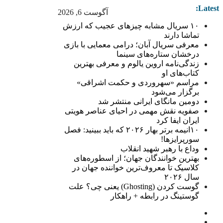
Latest:
آگوست 6, 2026
۱۰ سریال مشابه چیزهای عجیب که ارزش
تماشا دارند
معرفی سریال آبان؛ درامی معمایی با بازی
درخشان ستاره‌های سینما
زندگی‌نامه اروین یالوم و معرفی بهترین
کتاب‌های او
مراسم «سهروردی و حکمت اشراقی»
برگزار می‌شود
دومین مانگای ایرانی منتشر شد
صفویه نقش مهمی در احیای عناصر هویتی
ایران ایفا کرد
۱۰انیمه برتر بهار ۲۰۲۶ که باید ببینید: فصل
سورپرایزها!
وداع با رهبر شهید انقلاب
بهترین خوانندگان جهان؛ از اسطوره‌های
کلاسیک تا معروف‌ترین خواننده جهان در
سال ۲۰۲۶
گوست کردن (Ghosting) یعنی چی؟ علت
گوستینگ در رابطه + راهکار