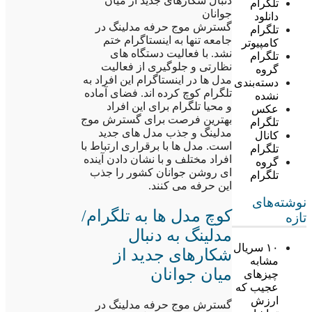
دنبال شکارهای جدید از میان
تلگرام
جوانان
دانلود
گسترش موج حرفه مدلینگ در
تلگرام
جامعه تنها به اینستاگرام ختم
کامپیوتر
نشد. با فعالیت دستگاه های
تلگرام
نظارتی و جلوگیری از فعالیت
گروه
مدل ها در اینستاگرام این افراد به
دسته‌بندی
تلگرام کوچ کرده اند. فضای آماده
نشده
و محیا تلگرام برای این افراد
عکس
بهترین فرصت برای گسترش موج
تلگرام
مدلینگ و جذب مدل های جدید
کانال
است. مدل ها با برقراری ارتباط با
تلگرام
افراد مختلف و با نشان دادن آینده
گروه
ای روشن جوانان کشور را جذب
تلگرام
این حرفه می کنند.
نوشته‌های
کوچ مدل ها به تلگرام/
تازه
مدلینگ به دنبال
۱۰ سریال
شکارهای جدید از
مشابه
میان جوانان
چیزهای
عجیب که
ارزش
گسترش موج حرفه مدلینگ در