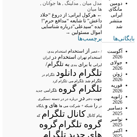
مدل میان
,
مدلینگ
,
ها جوانان
,
دومین
ها میان
مانگای
←
هرکول ایرانی: از دروغ “جلاد
ایرانی
داعش” تا شایعه “مدافع حرم”!
منتشر
ایده “سیدعلی”درباره شناسایی
شد
اموال مسئولین
→
بایگانی‌ها
برچسب‌ها
از
آگوست
استخدام
/
«عصر
استخدام بندی:
2026
استخدام در
استخدام تهران
ایران
جولای
تلگرام/
به
با
برای
ایرانی
بندی
2026
تلگرام دانلود
ژوئن
تلگرام در
2026
تلگرام شد
تلگرام می
تلگرام کرد
فوریه
تلگرام گروه
2026
تلگرامی
جدید
ژانویه
در
جهت
در در
درباره
دسته
دستگیری
دختر
2026
های
و
را
شبکه +
شرکت
می
در
ها
پایگاه
دسامبر
کانال تلگرام
2025
پیام
کانال
که
نوامبر
گروه تلگرام
گروه
2025
اکتبر
های جدید تلگرام
2025