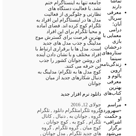
تماشا
جامعه تنها به اینستاگرام ختم
دارند
نشد. با فعالیت دستگاه های
معرفی
نظارتی و جلوگیری از فعالیت
سریال
مدل ها در اینستاگرام این افراد به
آبان؛
تلگرام کوچ کرده اند. فضای آماده
درامی
و محیا تلگرام برای این افراد
معمایی با
بهترین فرصت برای گسترش موج
بازی
مدلینگ و جذب مدل های جدید
درخشان
است. مدل ها با برقراری ارتباط با
ستاره‌های
افراد مختلف و با نشان دادن آینده
سینما
ای روشن جوانان کشور را جذب
زندگی‌نامه
این حرفه می کنند.
اروین
کوچ مدل ها به تلگرام/ مدلینگ به
یالوم و
دنبال شکارهای جدید از میان
معرفی
جوانان
بهترین
کتاب‌های
دانلود نرم افزار جدید
او
جولای 12, 2016
مراسم
گروه تلگرام
تلگرام دانلود
,
تلگرام
«سهروردی
گروه
,
جوانان به
,
دنبال
,
کانال
و حکمت
تلگرام
,
کوچ به
,
کوچ جوانان
,
اشراقی»
کوچ میان
,
گروه تلگرام
,
گروه
برگزار
های جدید تلگرام
,
مدل جوانان
,
می‌شود