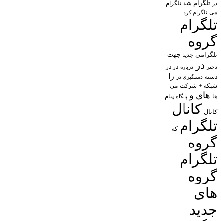
تلگرام شد
تلگرام
در
می
تلگرام کرد
تلگرام
گروه
تلگرامی
جهت
جدید
در
در در
درباره
دختر
را
دسته
دستگیری در
شبکه +
شرکت
می
های
و
پیام
ها
پایگاه
کانال
کانال
تلگرام
که
گروه
تلگرام
گروه
های
جدید