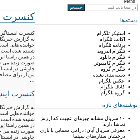
Menu
کنسرت ا
دسته‌ها
کنسرت اینستاگر
استیکر تلگرام
به گزارش خبرنگا
اکانت تلگرام
خواننده هایی است 
برنامه تلگرام
شنیده شده است که
تلگرام اندروید
در همین راستا این
تلگرام دانلود
صورت زنده می خو
تلگرام کامپیوتر
چاوشی در اینست
تلگرام گروه
من از براى مصلحت
دسته‌بندی نشده
…
عکس تلگرام
کانال تلگرام
کنسرت اینس
گروه تلگرام
نوشته‌های تازه
به گزارش خبرنگا
خواننده هایی است 
۱۰ سریال مشابه چیزهای عجیب که ارزش
شنیده شده است که
تماشا دارند
در همین راستا این
معرفی سریال آبان؛ درامی معمایی با بازی
صورت زنده می خو
درخشان ستاره‌های سینما
چاوشی در اینست