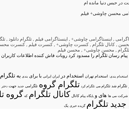
 در حبس دنیا مانده ام
امی محسن چاوشی+ فیلم
اگرامی
,
اینستاگرامی چاوشی+
,
اینستاگرامی فیلم
,
تلگرام دانلود
,
تلگ
محسن
,
کانال تلگرام
,
کنسرت چاوشی+
,
کنسرت فیلم
,
کنسرت محس
لگرام
,
محسن چاوشی+
,
محسن فیلم
پیام رسان تلگرام را مسدود کرد
روبات فاش کننده اطلاعات کاربران
تلگرام/
به
استخدام در
با
برای
استخدام تهران
ایران
استخدام بندی:
ایرانی
بندی
تلگرام گروه
د
تلگرام شد
تلگرامی
تلگرام می
جهت
تلگرام کرد
جدید
دختر
کانال تلگرام
گروه تل
های
و
شرکت
می
پیام
کانال
ها
پایگاه
که
جدید تلگرام
یک
گزیده خبری