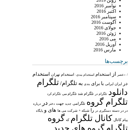
ژوئن 2019
نوامبر 2016
اکتبر 2016
سپتامبر 2016
آگوست 2016
جولای 2016
ژوئن 2016
می 2016
آوریل 2016
مارس 2016
برچسب‌ها
از
استخدام
استخدام
استخدام تهران
/
«عصر
استخدام بندی:
تلگرام
تلگرام/
به
در
با
برای
ایران
ایرانی
بندی
دانلود
تلگرام شد
تلگرام می
تلگرام در
تلگرام کرد
تلگرام گروه
در
تلگرامی
جهت
جدید
درباره
دختر
های
و
را
در در
شبکه +
شرکت
می
دسته
دستگیری در
ها
پایگاه
کانال تلگرام
گروه
پیام
کانال
که
تلگرام
گروه های جدید