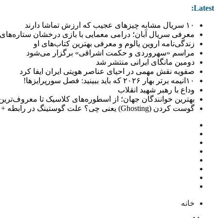
Latest:
۱۰ سریال مشابه چیزهای عجیب که ارزش تماشا دارند
معرفی سریال آبان؛ درامی معمایی با بازی درخشان ستاره‌های 
زندگی‌نامه اروین یالوم و معرفی بهترین کتاب‌های او
مراسم «سهروردی و حکمت اشراقی» برگزار می‌شود
دومین مانگای ایرانی منتشر شد
صفویه نقش مهمی در احیای عناصر هویتی ایران ایفا کرد
۱۰انیمه برتر بهار ۲۰۲۶ که باید ببینید: فصل سورپرایزها!
وداع با رهبر شهید انقلاب
بهترین خوانندگان جهان؛ از اسطوره‌های کلاسیک تا معروف‌ترین خو
گوست کردن (Ghosting) یعنی چی؟ علت گوستینگ در رابطه + راهکار
خانه