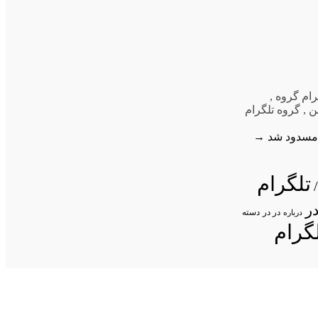
رام گروه
,
ن
,
گروه تلگرام
 مسدود شد
→
تلگرام
ر
در در
درباره
دسته
گرام