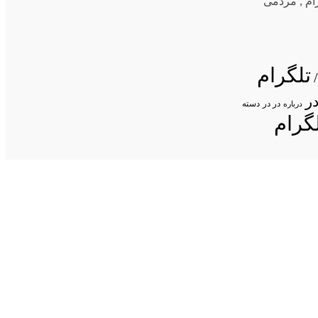
ام
,
مردمی
تلگرام
ر
در در
درباره
دسته
گرام