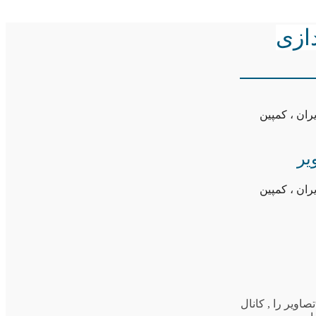
دازی
ران ، کمپین
یر
ران ، کمپین
صاویر را
,
کانال