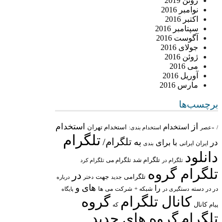
ژوئن 2019
نوامبر 2016
اکتبر 2016
سپتامبر 2016
آگوست 2016
جولای 2016
ژوئن 2016
می 2016
آوریل 2016
مارس 2016
برچسب‌ها
از
استخدام
استخدام
استخدام تهران
/
«عصر
استخدام بندی:
تلگرام
تلگرام/
به
در
با
برای
ایران
ایرانی
بندی
دانلود
تلگرام شد
تلگرام می
تلگرام در
تلگرام کرد
تلگرام گروه
در
تلگرامی
جهت
جدید
درباره
دختر
های
و
را
در در
شبکه +
شرکت
می
دسته
دستگیری در
ها
پایگاه
کانال تلگرام
گروه
پیام
کانال
که
تلگرام
گروه های جدید