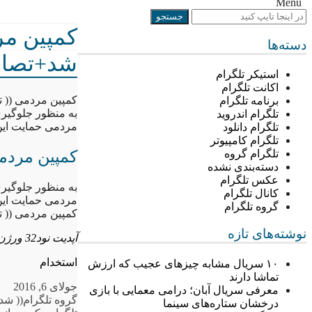
Menu
کمپین مرد
دسته‌ها
شد+تصاو
استیکر تلگرام
اکانت تلگرام
کمپین مردمی (( تا
برنامه تلگرام
به منظور جلوگیری
تلگرام اندروید
مردمی حمایت این 
تلگرام دانلود
تلگرام کامپیوتر
کمپین مردمی 
تلگرام گروه
دسته‌بندی نشده
عکس تلگرام
به منظور جلوگیری
کانال تلگرام
مردمی حمایت این 
گروه تلگرام
کمپین مردمی (( تا
نوشته‌های تازه
آپدیت نود32 ورژن 8
استخدام
۱۰ سریال مشابه چیزهای عجیب که ارزش
تماشا دارند
جولای 6, 2016
معرفی سریال آبان؛ درامی معمایی با بازی
گروه تلگرام
(( شد
درخشان ستاره‌های سینما