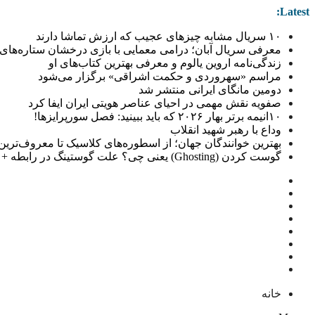
Latest:
۱۰ سریال مشابه چیزهای عجیب که ارزش تماشا دارند
معرفی سریال آبان؛ درامی معمایی با بازی درخشان ستاره‌های 
زندگی‌نامه اروین یالوم و معرفی بهترین کتاب‌های او
مراسم «سهروردی و حکمت اشراقی» برگزار می‌شود
دومین مانگای ایرانی منتشر شد
صفویه نقش مهمی در احیای عناصر هویتی ایران ایفا کرد
۱۰انیمه برتر بهار ۲۰۲۶ که باید ببینید: فصل سورپرایزها!
وداع با رهبر شهید انقلاب
بهترین خوانندگان جهان؛ از اسطوره‌های کلاسیک تا معروف‌ترین خو
گوست کردن (Ghosting) یعنی چی؟ علت گوستینگ در رابطه + راهکار
خانه