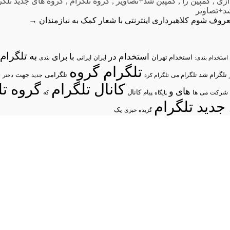
ازی
,
کمپین را
,
کمپین شد+تصاویر
,
گروه تلگرام
,
گروه های جدید تلگر
د+تصاویر
عروف شوم
کلاهبرداری اینترنتی با شعار کمک به نیازمندان
→
تلگرام/
به
استخدام در
با
برای
استخدام تهران
ایران
استخدام بندی:
ایرانی
بندی
تلگرام گروه
د
تلگرام شد
تلگرامی
تلگرام می
جهت
تلگرام کرد
جدید
دختر
کانال تلگرام
گروه تل
های
و
شرکت
می
پیام
کانال
ها
پایگاه
که
جدید تلگرام
یک
گزیده خبری