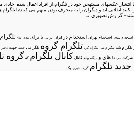
ر بکنند انقلابی اند و دیگران را به منحرف بودن متهم می کنند/با تلگرام
تند+ گزارش تصویری
→
تلگرام/
به
استخدام در
با
برای
استخدام تهران
ایران
استخدام بندی:
ایرانی
بندی
تلگرام گروه
د
تلگرام شد
تلگرامی
تلگرام می
جهت
تلگرام کرد
جدید
دختر
کانال تلگرام
گروه تل
های
و
شرکت
می
پیام
کانال
ها
پایگاه
که
جدید تلگرام
یک
گزیده خبری