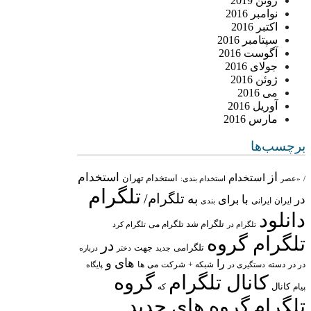
ژوئن 2019
نوامبر 2016
اکتبر 2016
سپتامبر 2016
آگوست 2016
جولای 2016
ژوئن 2016
می 2016
آوریل 2016
مارس 2016
برچسب‌ها
از
استخدام
استخدام
استخدام تهران
/
«عصر
استخدام بندی:
تلگرام
تلگرام/
به
در
با
برای
ایران
ایرانی
بندی
دانلود
تلگرام شد
تلگرام می
تلگرام در
تلگرام کرد
تلگرام گروه
در
تلگرامی
جهت
جدید
درباره
دختر
های
و
را
در در
شبکه +
شرکت
می
دسته
دستگیری در
ها
پایگاه
کانال تلگرام
گروه
پیام
کانال
که
تلگرام
گروه های جدید