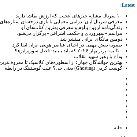
Latest:
۱۰ سریال مشابه چیزهای عجیب که ارزش تماشا دارند
معرفی سریال آبان؛ درامی معمایی با بازی درخشان ستاره‌های 
زندگی‌نامه اروین یالوم و معرفی بهترین کتاب‌های او
مراسم «سهروردی و حکمت اشراقی» برگزار می‌شود
دومین مانگای ایرانی منتشر شد
صفویه نقش مهمی در احیای عناصر هویتی ایران ایفا کرد
۱۰انیمه برتر بهار ۲۰۲۶ که باید ببینید: فصل سورپرایزها!
وداع با رهبر شهید انقلاب
بهترین خوانندگان جهان؛ از اسطوره‌های کلاسیک تا معروف‌ترین خو
گوست کردن (Ghosting) یعنی چی؟ علت گوستینگ در رابطه + راهکار
خانه