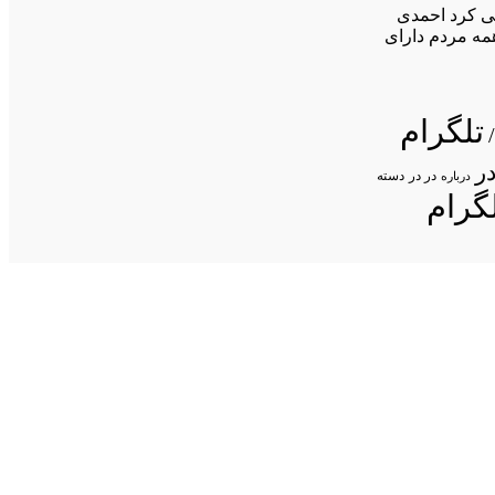
احمدی
 همه مردم دارای
تلگرام
ر
در در
درباره
دسته
گرام