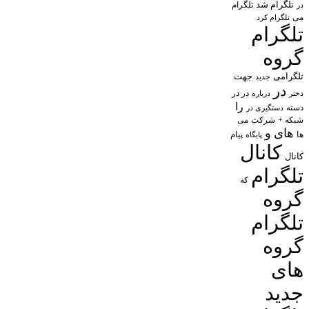
تلگرام شد
تلگرام
در
می
تلگرام کرد
تلگرام
گروه
تلگرامی
جهت
جدید
در
در در
درباره
دختر
را
دسته
دستگیری در
شبکه +
شرکت
می
های
و
پیام
ها
پایگاه
کانال
کانال
تلگرام
که
گروه
تلگرام
گروه
های
جدید