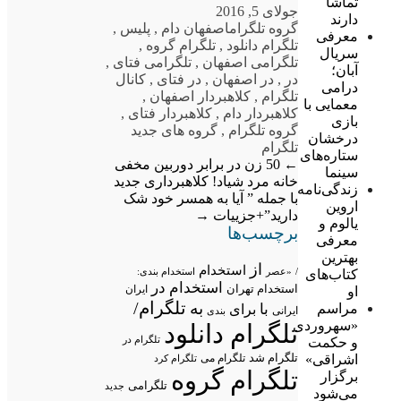
تماشا
جولای 5, 2016
دارند
گروه تلگرام
اصفهان دام
,
پلیس
,
معرفی
تلگرام دانلود
,
تلگرام گروه
,
سریال
تلگرامی اصفهان
,
تلگرامی فتای
,
آبان؛
در
,
در اصفهان
,
در فتای
,
کانال
درامی
تلگرام
,
کلاهبردار اصفهان
,
معمایی با
کلاهبردار دام
,
کلاهبردار فتای
,
بازی
گروه تلگرام
,
گروه های جدید
درخشان
تلگرام
ستاره‌های
←
50 زن در برابر دوربین مخفی
سینما
خانه مرد شیاد!
کلاهبرداری جدید
زندگی‌نامه
با جمله ” آیا به همسر خود شک
اروین
دارید”+جزییات
→
یالوم و
برچسب‌ها
معرفی
بهترین
از
استخدام
/
«عصر
استخدام بندی:
کتاب‌های
استخدام در
استخدام تهران
ایران
او
تلگرام/
به
مراسم
با
برای
ایرانی
بندی
«سهروردی
تلگرام دانلود
تلگرام در
و حکمت
تلگرام شد
اشراقی»
تلگرام می
تلگرام کرد
تلگرام گروه
برگزار
تلگرامی
جدید
می‌شود