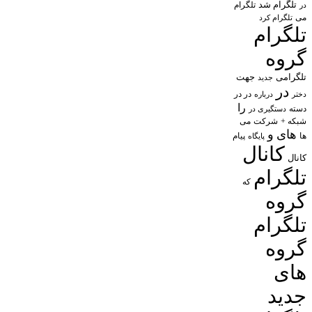
تلگرام شد
تلگرام
در
می
تلگرام کرد
تلگرام
گروه
تلگرامی
جهت
جدید
در
در در
درباره
دختر
را
دسته
دستگیری در
شبکه +
شرکت
می
های
و
پیام
ها
پایگاه
کانال
کانال
تلگرام
که
گروه
تلگرام
گروه
های
جدید