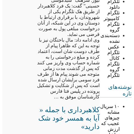
نیوز: سرهنگ “سیدموسی
تلگرام
حسینی” گفت: یک فرد کلاهبردار
دانلود
از طریق هک تلگرام یکی از
تلگرام
شهروندان، با برقراری ارتباط با
کامپیوتر
دوستان وی در این شبکه، از آنان
تلگرام
درخواست مبلغی پول به صورت
گروه
قرضی می نماید.
دسته‌بندی
وی ادامه داد: مال باختگان نیز با
نشده
توجه به این که ظاهرا پیام از
عکس
طرف دوست شان است، اعتماد
تلگرام
کرده و مبلغ درخواستی را به
کانال
شماره حساب وی واریز می کنند
تلگرام
که پس از گذشت مدت زمانی
گروه
متوجه می شوند پیام ها از طرف
تلگرام
فرد سومی برایشان ارسال شده
است که پس از شکایت و تشکیل
نوشته‌های
پرونده در پلیس فتا فارس
تازه
کارشناسان موفق به …
۱۰ سریال
کلاهبرداری با جمله «
مشابه
آیا به همسر خود شک
چیزهای
عجیب که
دارید»
ارزش