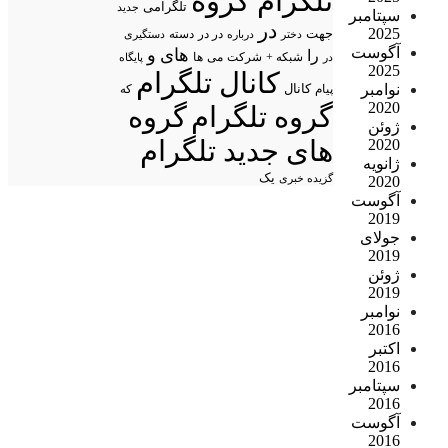
تلگرام گروه
تلگرامی
جدید
سپتامبر
در
2025
جهت
در در
درباره
دسته
دستگیری
دختر
آگوست
های
و
را
شبکه +
شرکت
می
در
ها
پایگاه
2025
کانال تلگرام
نوامبر
پیام
کانال
که
2020
گروه تلگرام
گروه
ژوئن
های جدید تلگرام
2020
ژانویه
یک
گزیده خبری
2020
آگوست
2019
جولای
2019
ژوئن
2019
نوامبر
2016
اکتبر
2016
سپتامبر
2016
آگوست
2016