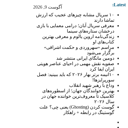
Latest:
آگوست 9, 2026
۱۰ سریال مشابه چیزهای عجیب که ارزش
تماشا دارند
معرفی سریال آبان؛ درامی معمایی با بازی
درخشان ستاره‌های سینما
زندگی‌نامه اروین یالوم و معرفی بهترین
کتاب‌های او
مراسم «سهروردی و حکمت اشراقی»
برگزار می‌شود
دومین مانگای ایرانی منتشر شد
صفویه نقش مهمی در احیای عناصر هویتی
ایران ایفا کرد
۱۰انیمه برتر بهار ۲۰۲۶ که باید ببینید: فصل
سورپرایزها!
وداع با رهبر شهید انقلاب
بهترین خوانندگان جهان؛ از اسطوره‌های
کلاسیک تا معروف‌ترین خواننده جهان در
سال ۲۰۲۶
گوست کردن (Ghosting) یعنی چی؟ علت
گوستینگ در رابطه + راهکار