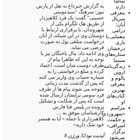
تماشا
به گزارش خبرداغ به نقل از پارس
دارند
نیوز: سرهنگ “سیدموسی
معرفی
حسینی” گفت: یک فرد کلاهبردار
سریال
از طریق هک تلگرام یکی از
آبان؛
شهروندان، با برقراری ارتباط با
درامی
دوستان وی در این شبکه، از آنان
معمایی با
درخواست مبلغی پول به صورت
بازی
قرضی می نماید.
درخشان
وی ادامه داد: مال باختگان نیز با
ستاره‌های
توجه به این که ظاهرا پیام از
سینما
طرف دوست شان است، اعتماد
زندگی‌نامه
کرده و مبلغ درخواستی را به
اروین
شماره حساب وی واریز می کنند
یالوم و
که پس از گذشت مدت زمانی
معرفی
متوجه می شوند پیام ها از طرف
بهترین
فرد سومی برایشان ارسال شده
کتاب‌های
است که پس از شکایت و تشکیل
او
پرونده در پلیس فتا فارس
مراسم
کارشناسان موفق به …
«سهروردی
کلاهبرداری با جمله « آیا به همسر
و حکمت
خود شک دارید»
اشراقی»
برگزار
آپدیت نود32 ورژن 8
می‌شود