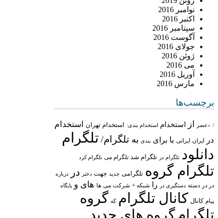
ژوئن 2019
نوامبر 2016
اکتبر 2016
سپتامبر 2016
آگوست 2016
جولای 2016
ژوئن 2016
می 2016
آوریل 2016
مارس 2016
برچسب‌ها
از
استخدام
استخدام
استخدام تهران
/
«عصر
استخدام بندی:
تلگرام
تلگرام/
به
در
با
برای
ایران
ایرانی
بندی
دانلود
تلگرام شد
تلگرام می
تلگرام در
تلگرام کرد
تلگرام گروه
در
تلگرامی
جهت
جدید
درباره
دختر
های
و
را
در در
شبکه +
شرکت
می
دسته
دستگیری در
ها
پایگاه
کانال تلگرام
گروه
پیام
کانال
که
تلگرام
گروه های جدید