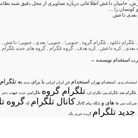
ش، حامیان داعش اطلاعاتی درباره تصاویری از محل دقیق شبه نظامیان
و کونسان را …
 بعدی داعش
تلگرام دانلود
,
تلگرام گروه
,
جنوبی؛
,
جنوبی؛ بعدی
,
جنوبی؛ داعش
,
د
 بعدی
,
کره داعش
,
کره هدف
,
گروه تلگرام
,
گروه های جدید تلگرام
,
رب
استخدام نویسنده
→
تلگرام/
به
استخدام در
با
برای
استخدام تهران
ایران
استخدام بندی:
ایرانی
بندی
تلگرام گروه
د
تلگرام شد
تلگرامی
تلگرام می
جهت
تلگرام کرد
جدید
دختر
کانال تلگرام
گروه تل
های
و
شرکت
می
پیام
کانال
ها
پایگاه
که
جدید تلگرام
یک
گزیده خبری