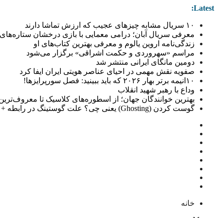
Latest:
۱۰ سریال مشابه چیزهای عجیب که ارزش تماشا دارند
معرفی سریال آبان؛ درامی معمایی با بازی درخشان ستاره‌های 
زندگی‌نامه اروین یالوم و معرفی بهترین کتاب‌های او
مراسم «سهروردی و حکمت اشراقی» برگزار می‌شود
دومین مانگای ایرانی منتشر شد
صفویه نقش مهمی در احیای عناصر هویتی ایران ایفا کرد
۱۰انیمه برتر بهار ۲۰۲۶ که باید ببینید: فصل سورپرایزها!
وداع با رهبر شهید انقلاب
بهترین خوانندگان جهان؛ از اسطوره‌های کلاسیک تا معروف‌ترین خو
گوست کردن (Ghosting) یعنی چی؟ علت گوستینگ در رابطه + راهکار
خانه