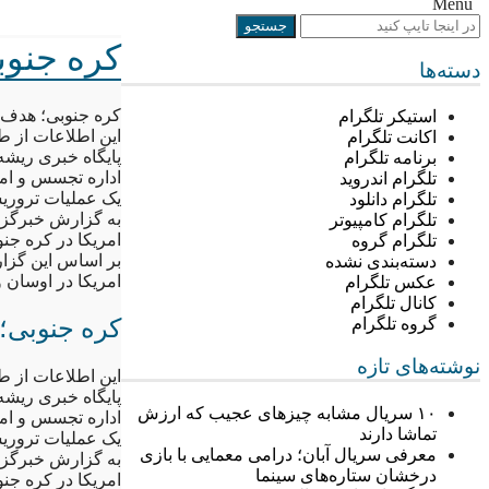
Menu
کره جنو
دسته‌ها
کره جنوبی؛ هدف
استیکر تلگرام
این اطلاعات از 
اکانت تلگرام
پایگاه خبری ریشه
برنامه تلگرام
اداره تجسس و ام
تلگرام اندروید
یک عملیات تروریس
تلگرام دانلود
به گزارش خبرگزار
تلگرام کامپیوتر
امریکا در کره جن
تلگرام گروه
بر اساس این گزار
دسته‌بندی نشده
امریکا در اوسان 
عکس تلگرام
کانال تلگرام
کره جنوبی؛
گروه تلگرام
نوشته‌های تازه
این اطلاعات از 
پایگاه خبری ریشه
۱۰ سریال مشابه چیزهای عجیب که ارزش
اداره تجسس و ام
تماشا دارند
یک عملیات تروریس
معرفی سریال آبان؛ درامی معمایی با بازی
به گزارش خبرگزار
درخشان ستاره‌های سینما
امریکا در کره جن