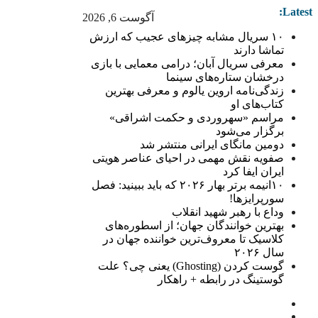
Latest:
آگوست 6, 2026
۱۰ سریال مشابه چیزهای عجیب که ارزش
تماشا دارند
معرفی سریال آبان؛ درامی معمایی با بازی
درخشان ستاره‌های سینما
زندگی‌نامه اروین یالوم و معرفی بهترین
کتاب‌های او
مراسم «سهروردی و حکمت اشراقی»
برگزار می‌شود
دومین مانگای ایرانی منتشر شد
صفویه نقش مهمی در احیای عناصر هویتی
ایران ایفا کرد
۱۰انیمه برتر بهار ۲۰۲۶ که باید ببینید: فصل
سورپرایزها!
وداع با رهبر شهید انقلاب
بهترین خوانندگان جهان؛ از اسطوره‌های
کلاسیک تا معروف‌ترین خواننده جهان در
سال ۲۰۲۶
گوست کردن (Ghosting) یعنی چی؟ علت
گوستینگ در رابطه + راهکار