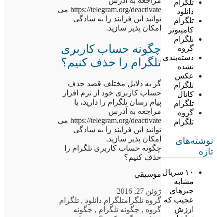
مراجعه به آدرس
تلگرام
https://telegram.org/deactivate می
دانلود
توانید این فرایند را به سادگی
تلگرام
امکان پذیر سازید.
کامپیوتر
تلگرام
چگونه حساب کاربری
گروه
دسته‌بندی
تلگرام را حذف کنیم؟
نشده
عکس
گر به دلایل مختلف قصد حذف
تلگرام
حساب کاربری خود از نرم افزار
کانال
پیام رسان تلگرام را دارید، با
تلگرام
مراجعه به آدرس
گروه
https://telegram.org/deactivate می
تلگرام
توانید این فرایند را به سادگی
امکان پذیر سازید.
نوشته‌های
چگونه حساب کاربری تلگرام را
تازه
حذف کنیم؟
۱۰ سریال
موسیقی
مشابه
چیزهای
ژوئن 27, 2016
عجیب که
گروه تلگرام
تلگرام دانلود
,
تلگرام
ارزش
گروه
,
چگونه تلگرام
,
چگونه