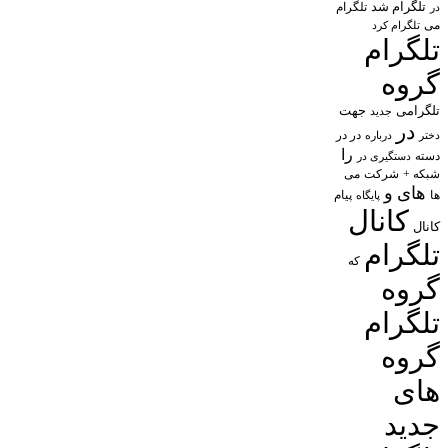
تلگرام شد
تلگرام
در
می
تلگرام کرد
تلگرام
گروه
تلگرامی
جهت
جدید
در
در در
درباره
دختر
را
دسته
دستگیری در
شبکه +
شرکت
می
های
و
پیام
ها
پایگاه
کانال
کانال
تلگرام
که
گروه
تلگرام
گروه
های
جدید