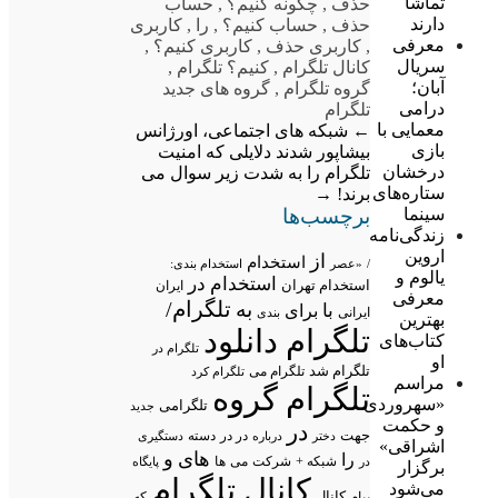
تماشا
حذف
,
چگونه کنیم؟
,
حساب
دارند
حذف
,
حساب کنیم؟
,
را
,
کاربری
معرفی
,
کاربری حذف
,
کاربری کنیم؟
,
سریال
کانال تلگرام
,
کنیم؟ تلگرام
,
آبان؛
گروه تلگرام
,
گروه های جدید
درامی
تلگرام
معمایی با
←
شبکه های اجتماعی، اورژانس
بازی
بیشاپور شدند
دلایلی که امنیت
درخشان
تلگرام را به شدت زیر سوال می
ستاره‌های
برند!
→
برچسب‌ها
سینما
زندگی‌نامه
اروین
از
استخدام
/
«عصر
استخدام بندی:
یالوم و
استخدام در
استخدام تهران
ایران
معرفی
تلگرام/
به
با
برای
ایرانی
بندی
بهترین
تلگرام دانلود
کتاب‌های
تلگرام در
او
تلگرام شد
تلگرام می
تلگرام کرد
مراسم
تلگرام گروه
«سهروردی
تلگرامی
جدید
و حکمت
در
جهت
در در
درباره
دسته
دستگیری
دختر
اشراقی»
های
و
را
شبکه +
شرکت
می
در
ها
پایگاه
برگزار
کانال تلگرام
می‌شود
پیام
کانال
که