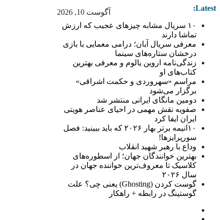
Latest:
آگوست 10, 2026
۱۰ سریال مشابه چیزهای عجیب که ارزش
تماشا دارند
معرفی سریال آبان؛ درامی معمایی با بازی
درخشان ستاره‌های سینما
زندگی‌نامه اروین یالوم و معرفی بهترین
کتاب‌های او
مراسم «سهروردی و حکمت اشراقی»
برگزار می‌شود
دومین مانگای ایرانی منتشر شد
صفویه نقش مهمی در احیای عناصر هویتی
ایران ایفا کرد
۱۰انیمه برتر بهار ۲۰۲۶ که باید ببینید: فصل
سورپرایزها!
وداع با رهبر شهید انقلاب
بهترین خوانندگان جهان؛ از اسطوره‌های
کلاسیک تا معروف‌ترین خواننده جهان در
سال ۲۰۲۶
گوست کردن (Ghosting) یعنی چی؟ علت
گوستینگ در رابطه + راهکار