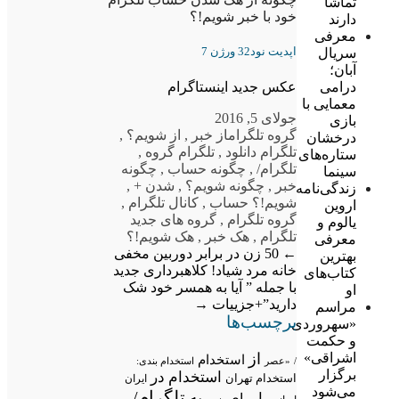
تماشا
خود با خبر شویم!؟
دارند
معرفی
اپدیت نود32 ورژن 7
سریال
آبان؛
درامی
عکس جدید اینستاگرام
معمایی با
جولای 5, 2016
بازی
گروه تلگرام
از خبر
,
از شویم؟
,
درخشان
تلگرام دانلود
,
تلگرام گروه
,
ستاره‌های
تلگرام/
,
چگونه حساب
,
چگونه
سینما
خبر
,
چگونه شویم؟
,
شدن +
,
زندگی‌نامه
شویم!؟ حساب
,
کانال تلگرام
,
اروین
گروه تلگرام
,
گروه های جدید
یالوم و
تلگرام
,
هک خبر
,
هک شویم!؟
معرفی
←
50 زن در برابر دوربین مخفی
بهترین
خانه مرد شیاد!
کلاهبرداری جدید
کتاب‌های
با جمله ” آیا به همسر خود شک
او
دارید”+جزییات
→
مراسم
برچسب‌ها
«سهروردی
و حکمت
از
اشراقی»
استخدام
/
«عصر
استخدام بندی:
برگزار
استخدام در
استخدام تهران
ایران
می‌شود
تلگرام/
به
با
برای