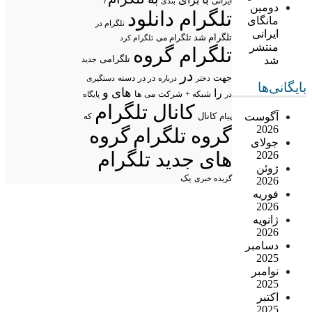
ایرانی
بندی
دومین
تلگرام دانلود
مانگای
تلگرام در
ایرانی
تلگرام شد
تلگرام می
تلگرام کرد
منتشر
تلگرام گروه
تلگرامی
شد
جدید
در
جهت
در در
درباره
دسته
دستگیری
دختر
بایگانی‌ها
های
و
را
شبکه +
شرکت
می
در
ها
پایگاه
کانال تلگرام
آگوست
پیام
کانال
که
2026
گروه تلگرام
گروه
جولای
های جدید تلگرام
2026
ژوئن
یک
گزیده خبری
2026
فوریه
2026
ژانویه
2026
دسامبر
2025
نوامبر
2025
اکتبر
2025