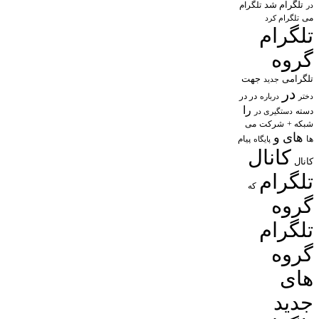
تلگرام شد
تلگرام
در
می
تلگرام کرد
تلگرام
گروه
تلگرامی
جهت
جدید
در
در در
درباره
دختر
را
دسته
دستگیری در
شبکه +
شرکت
می
های
و
پیام
ها
پایگاه
کانال
کانال
تلگرام
که
گروه
تلگرام
گروه
های
جدید