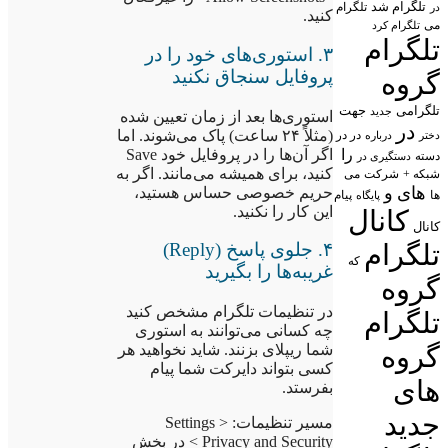
تلگرام شد
تلگرام
در
کنید.
می
تلگرام کرد
تلگرام
۳. استوری‌های خود را در
پروفایل سنجاق نکنید
گروه
تلگرامی
جهت
جدید
استوری‌ها بعد از زمان تعیین شده
در
(مثلاً ۲۴ ساعت) پاک می‌شوند. اما
در در
درباره
دختر
اگر آن‌ها را در پروفایل خود Save
را
دسته
دستگیری در
کنید، برای همیشه می‌مانند. اگر به
شبکه +
شرکت
می
های
و
حریم خصوصی حساس هستید،
پیام
ها
پایگاه
این کار را نکنید.
کانال
کانال
تلگرام
۴. جلوی پاسخ (Reply)
که
غریبه‌ها را بگیرید
گروه
در تنظیمات تلگرام مشخص کنید
تلگرام
چه کسانی می‌توانند به استوری
گروه
شما ریپلای بزنند. شاید نخواهید هر
کسی بتواند دایرکت شما پیام
های
بفرستد.
جدید
مسیر تنظیمات: Settings >
Privacy and Security > در بخش