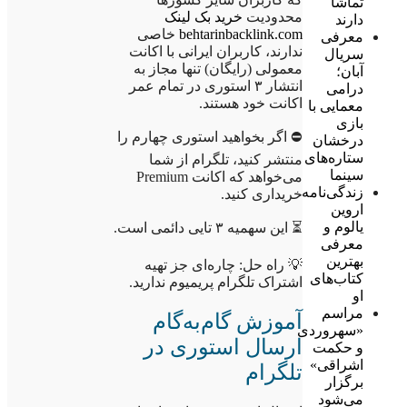
تماشا
محدودیت
خرید بک لینک
دارند
behtarinbacklink.com
خاصی
معرفی
ندارند، کاربران ایرانی با اکانت
سریال
معمولی (رایگان) تنها مجاز به
آبان؛
انتشار ۳ استوری در تمام عمر
درامی
اکانت خود هستند.
معمایی با
بازی
⛔ اگر بخواهید استوری چهارم را
درخشان
ستاره‌های
منتشر کنید، تلگرام از شما
سینما
می‌خواهد که اکانت Premium
زندگی‌نامه
خریداری کنید.
اروین
یالوم و
⏳ این سهمیه ۳ تایی دائمی است.
معرفی
بهترین
💡 راه حل: چاره‌ای جز تهیه
کتاب‌های
اشتراک تلگرام پریمیوم ندارید.
او
مراسم
آموزش گام‌به‌گام
«سهروردی
ارسال استوری در
و حکمت
اشراقی»
تلگرام
برگزار
می‌شود