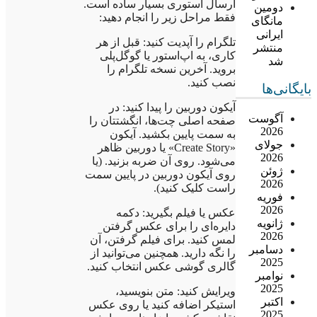
ارسال استوری بسیار ساده است.
دومین
فقط مراحل زیر را انجام دهید:
مانگای
ایرانی
تلگرام را آپدیت کنید: قبل از هر
منتشر
کاری، به اپ‌استور یا گوگل‌پلی
شد
بروید. آخرین نسخه تلگرام را
نصب کنید.
بایگانی‌ها
آیکون دوربین را پیدا کنید: در
آگوست
صفحه اصلی چت‌ها، انگشتتان را
2026
به سمت پایین بکشید. آیکون
جولای
«Create Story» یا دوربین ظاهر
2026
می‌شود. روی آن ضربه بزنید. (یا
ژوئن
روی آیکون دوربین در پایین سمت
2026
راست کلیک کنید).
فوریه
2026
عکس یا فیلم بگیرید: دکمه
ژانویه
دایره‌ای را برای عکس گرفتن
2026
لمس کنید. برای فیلم گرفتن، آن
دسامبر
را نگه دارید. همچنین می‌توانید از
2025
گالری گوشی عکس انتخاب کنید.
نوامبر
2025
ویرایش کنید: متن بنویسید،
اکتبر
استیکر اضافه کنید یا روی عکس
2025