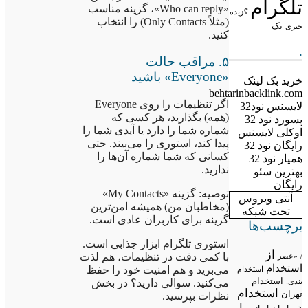
تلگرام
«Who can reply»، گزینه مناسب
گزیده
(مثلاً Only Contacts) را انتخاب
یک
خبری
کنید.
.
۵. مراقب حالت
«Everyone» باشید
خرید بک لینک
behtarinbacklink.com
اگر تنظیمات را روی Everyone
لایسنس نود32
(همه) بگذارید، هر کسی که
پسورد نود 32
شماره شما را دارد یا آیدی شما را
اوکلی لایسنس
پیدا کند، استوری را می‌بیند. حتی
رایگان نود 32
کسانی که شما شماره آن‌ها را
همیار نود 32
ندارید.
بهترین سئو
رایگان
توصیه: گزینه «My Contacts»
آنتی ویروس
(مخاطبان من) همیشه امن‌ترین
تحت شبکه
گزینه برای کاربران عادی است.
برچسب‌ها
استوری تلگرام ابزار جذابی است.
از
با کمی دقت در تنظیمات، هم لذت
/
«عصر
استخدام
می‌برید و هم امنیت خود را حفظ
استخدام
استخدام
می‌کنید. سوالی دارید؟ در بخش
بندی:
استخدام
تهران
نظرات بپرسید.
در
با