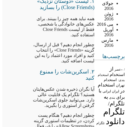
۱. لیست «دوستان نزدیک»
جولای
(Close Friends) را بسازید
2016
ژوئن
همه نباید همه چیز را ببینند. برای
2016
عکس‌های خانوادگی یا شخصی،
می 2016
فقط از لیست Close Friends
آوریل
استفاده کنید.
2016
مارس
چطور انجام دهیم؟ قبل از ارسال،
2016
گزینه «Close Friends» را انتخاب
کنید و افراد مورد اعتماد را به این
برچسب‌ها
لیست اضافه کنید.
از
/
«عصر
۲. اسکرین‌شات را ممنوع
استخدام
استخدام
کنید
استخدام
بندی:
استخدام
تهران
آیا نگران ذخیره شدن عکس‌هایتان
در
با
ایران
ایرانی
هستید؟ تلگرام یک قابلیت عالی
به
برای
بندی
دارد. می‌توانید جلوی اسکرین‌شات
تلگرام/
گرفتن از استوری را بگیرید.
تلگرام
چطور انجام دهیم؟ هنگام پست
دانلود
کردن، در تنظیمات استوری گزینه
تلگرام
«Allow Screenshots» را غیرفعال