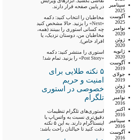
نقاشی بکشید. ابزارهای ویرایش
سپتامبر
در پایین صفحه قرار دارند.
2025
آگوست
مخاطبان را انتخاب کنید: دکمه
2025
«Next» را بزنید. حالا مشخص کنید
نوامبر
چه کسانی استوری را ببینند (همه،
2020
مخاطبان من، دوستان نزدیک، یا
ژوئن
افراد خاص).
2020
ژانویه
استوری را منتشر کنید: دکمه
2020
«Post Story» را بزنید. تمام شد!
آگوست
2019
۵ نکته طلایی برای
جولای
امنیت و حریم
2019
ژوئن
خصوصی در استوری
2019
تلگرام
نوامبر
2016
اکتبر
استوری‌های تلگرام تنظیمات
2016
دقیق‌تری نسبت به واتس‌اپ یا
سپتامبر
اینستاگرام دارند. به این ۵ نکته
2016
دقت کنید تا خیالتان راحت باشد:
آگوست
2016