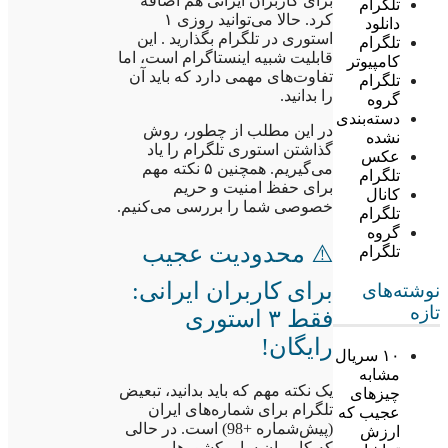
برای کاربران ایرانی هم اضافه
تلگرام
کرد. حالا می‌توانید روزی ۱
دانلود
استوری در تلگرام بگذارید . این
تلگرام
قابلیت شبیه اینستاگرام است، اما
کامپیوتر
تفاوت‌های مهمی دارد که باید آن
تلگرام
را بدانید.
گروه
دسته‌بندی
در این مطلب از چطور، روش
نشده
گذاشتن استوری تلگرام را یاد
عکس
می‌گیریم. همچنین ۵ نکته مهم
تلگرام
برای حفظ امنیت و حریم
کانال
خصوصی شما را بررسی می‌کنیم.
تلگرام
گروه
⚠️ محدودیت عجیب
تلگرام
برای کاربران ایرانی:
نوشته‌های
تازه
فقط ۳ استوری
رایگان!
۱۰ سریال
مشابه
یک نکته مهم که باید بدانید، تبعیض
چیزهای
تلگرام برای شماره‌های ایران
عجیب که
(پیش‌شماره +98) است. در حالی
ارزش
که کاربران سایر کشورها