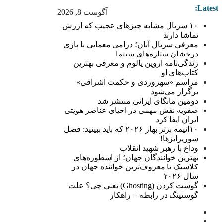
Latest:
آگوست 8, 2026
۱۰ سریال مشابه چیزهای عجیب که ارزش
تماشا دارند
معرفی سریال آبان؛ درامی معمایی با بازی
درخشان ستاره‌های سینما
زندگی‌نامه اروین یالوم و معرفی بهترین
کتاب‌های او
مراسم «سهروردی و حکمت اشراقی»
برگزار می‌شود
دومین مانگای ایرانی منتشر شد
صفویه نقش مهمی در احیای عناصر هویتی
ایران ایفا کرد
۱۰انیمه برتر بهار ۲۰۲۶ که باید ببینید: فصل
سورپرایزها!
وداع با رهبر شهید انقلاب
بهترین خوانندگان جهان؛ از اسطوره‌های
کلاسیک تا معروف‌ترین خواننده جهان در
سال ۲۰۲۶
گوست کردن (Ghosting) یعنی چی؟ علت
گوستینگ در رابطه + راهکار