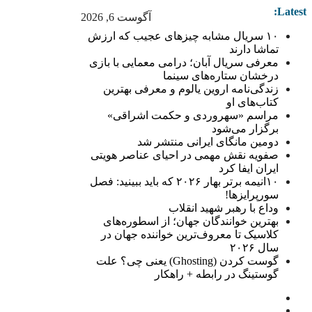
Latest:
آگوست 6, 2026
۱۰ سریال مشابه چیزهای عجیب که ارزش
تماشا دارند
معرفی سریال آبان؛ درامی معمایی با بازی
درخشان ستاره‌های سینما
زندگی‌نامه اروین یالوم و معرفی بهترین
کتاب‌های او
مراسم «سهروردی و حکمت اشراقی»
برگزار می‌شود
دومین مانگای ایرانی منتشر شد
صفویه نقش مهمی در احیای عناصر هویتی
ایران ایفا کرد
۱۰انیمه برتر بهار ۲۰۲۶ که باید ببینید: فصل
سورپرایزها!
وداع با رهبر شهید انقلاب
بهترین خوانندگان جهان؛ از اسطوره‌های
کلاسیک تا معروف‌ترین خواننده جهان در
سال ۲۰۲۶
گوست کردن (Ghosting) یعنی چی؟ علت
گوستینگ در رابطه + راهکار