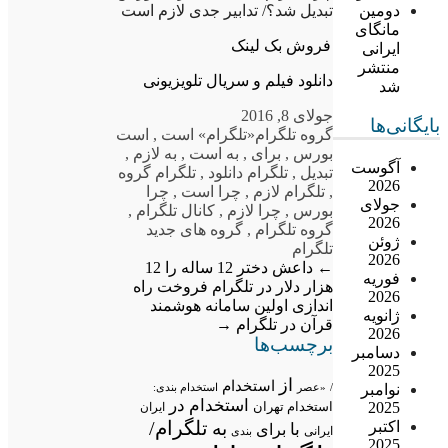
تبدیل شد؟/ تدابیر جدی لازم است
دومین
مانگای
فروش بک لینک
ایرانی
منتشر
دانلود فیلم و سریال تلویزیونی
شد
جولای 8, 2016
بایگانی‌ها
گروه تلگرام
«تلگرام» است
,
است
بورس
,
برای
,
به است
,
به لازم
,
آگوست
تبدیل
,
تلگرام دانلود
,
تلگرام گروه
2026
,
تلگرام لازم
,
چرا است
,
چرا
جولای
بورس
,
چرا لازم
,
کانال تلگرام
,
2026
گروه تلگرام
,
گروه های جدید
ژوئن
تلگرام
2026
←
داعش دختر 12 ساله را 12
فوریه
هزار دلار در تلگرام فروخت
راه
2026
اندازی اولین سامانه هوشمند
ژانویه
قرآن در تلگرام
→
2026
برچسب‌ها
دسامبر
2025
از
استخدام
نوامبر
/
«عصر
استخدام بندی:
استخدام در
2025
استخدام تهران
ایران
تلگرام/
اکتبر
به
با
برای
ایرانی
بندی
2025