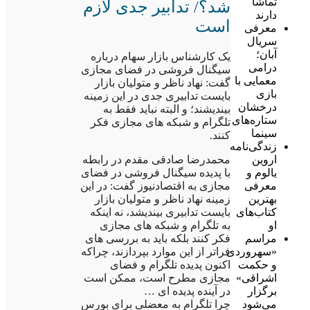
تماشا
شد؟/ تدابیر جدی لازم
دارند
است
معرفی
سریال
آبان؛
یک کارشناس بازار سهام درباره
درامی
سیگنال فروشی در فضای مجازی
معمایی با
گفت: نهاد ناظر و متولیان بازار
بازی
بایست تدابیری جدی در این زمینه
درخشان
بیندیشند؛ و البته نباید فقط به
ستاره‌های
تلگرام و شبکه های مجازی فکر
سینما
کنند.
زندگی‌نامه
محمدرضا صادقی مقدم در رابطه
اروین
با پدیده سیگنال فروشی در فضای
یالوم و
مجازی به اقتصادنیوز گفت: در این
معرفی
زمینه نهاد ناظر و متولیان بازار
بهترین
بایست تدابیری بیندیشد، نه اینکه
کتاب‌های
به تلگرام و شبکه های مجازی
او
فکر کنند بلکه باید به بررسی های
مراسم
فراتر از این موارد بپردازند، چراکه
«سهروردی
اکنون پدیده تلگرام و فضای
و حکمت
مجازی مطرح است، ممکن است
اشراقی»
در آینده پدیده ای …
برگزار
چرا تلگرام به معضلی برای بورس
می‌شود