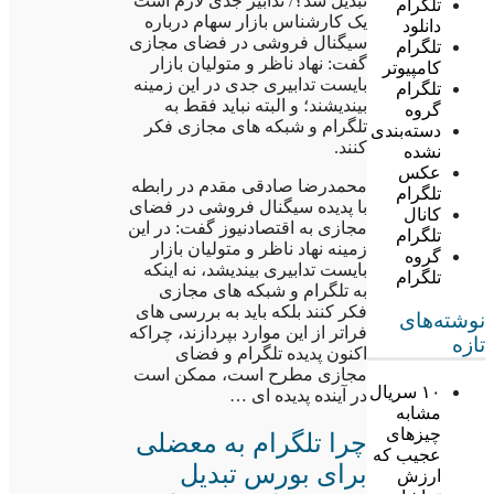
تبدیل شد؟/ تدابیر جدی لازم است
تلگرام
یک کارشناس بازار سهام درباره
دانلود
سیگنال فروشی در فضای مجازی
تلگرام
گفت: نهاد ناظر و متولیان بازار
کامپیوتر
بایست تدابیری جدی در این زمینه
تلگرام
بیندیشند؛ و البته نباید فقط به
گروه
تلگرام و شبکه های مجازی فکر
دسته‌بندی
کنند.
نشده
عکس
محمدرضا صادقی مقدم در رابطه
تلگرام
با پدیده سیگنال فروشی در فضای
کانال
مجازی به اقتصادنیوز گفت: در این
تلگرام
زمینه نهاد ناظر و متولیان بازار
گروه
بایست تدابیری بیندیشد، نه اینکه
تلگرام
به تلگرام و شبکه های مجازی
فکر کنند بلکه باید به بررسی های
نوشته‌های
فراتر از این موارد بپردازند، چراکه
تازه
اکنون پدیده تلگرام و فضای
مجازی مطرح است، ممکن است
۱۰ سریال
در آینده پدیده ای …
مشابه
چیزهای
چرا تلگرام به معضلی
عجیب که
برای بورس تبدیل
ارزش