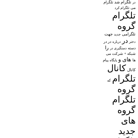
تلگرام شد
تلگرام
در
می
تلگرام کرد
تلگرام
گروه
تلگرامی
جهت
جدید
در
در در
درباره
دختر
را
دسته
دستگیری در
شبکه +
شرکت
می
های
و
پیام
ها
پایگاه
کانال
کانال
تلگرام
که
گروه
تلگرام
گروه
های
جدید