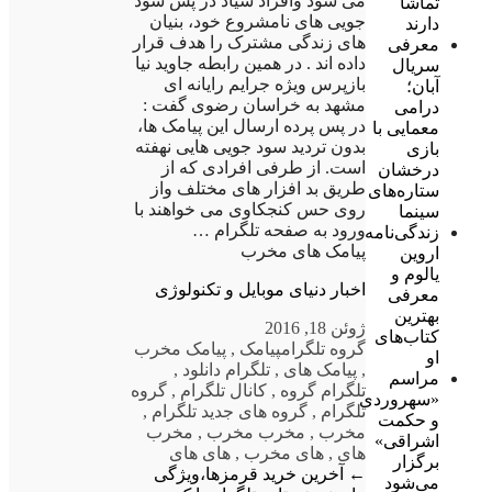
می شود وافراد شیاد در پس سود
تماشا
جویی های نامشروع خود، بنیان
دارند
های زندگی مشترک را هدف قرار
معرفی
داده اند . در همین رابطه جاوید نیا
سریال
بازپرس ویژه جرایم رایانه ای
آبان؛
مشهد به خراسان رضوی گفت :
درامی
در پس پرده ارسال این پیامک ها،
معمایی با
بدون تردید سود جویی هایی نهفته
بازی
است. از طرفی افرادی که از
درخشان
طریق بد افزار های مختلف واز
ستاره‌های
روی حس کنجکاوی می خواهند با
سینما
ورود به صفحه تلگرام …
زندگی‌نامه
پیامک های مخرب
اروین
یالوم و
اخبار دنیای موبایل و تکنولوژی
معرفی
بهترین
ژوئن 18, 2016
کتاب‌های
گروه تلگرام
پیامک
,
پیامک مخرب
او
,
پیامک های
,
تلگرام دانلود
,
مراسم
تلگرام گروه
,
کانال تلگرام
,
گروه
«سهروردی
تلگرام
,
گروه های جدید تلگرام
,
و حکمت
مخرب
,
مخرب مخرب
,
مخرب
اشراقی»
های
,
های مخرب
,
های های
برگزار
←
آخرین خرید قرمزها،ویژگی
می‌شود