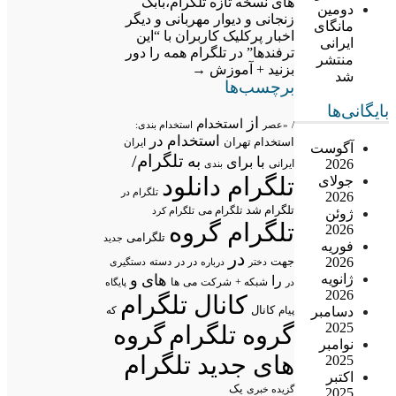
های نسخه تازه تلگرام،بابک
دومین
زنجانی و دیوار مهربانی و دیگر
مانگای
اخبار پرکلیک کاربران
با “این
ایرانی
ترفندها” در تلگرام همه را دور
منتشر
بزنید + آموزش
→
شد
برچسب‌ها
بایگانی‌ها
از
استخدام
/
«عصر
استخدام بندی:
استخدام در
استخدام تهران
ایران
آگوست
تلگرام/
به
با
برای
2026
ایرانی
بندی
تلگرام دانلود
جولای
تلگرام در
2026
تلگرام شد
تلگرام می
تلگرام کرد
ژوئن
تلگرام گروه
2026
تلگرامی
جدید
فوریه
در
2026
جهت
در در
درباره
دسته
دستگیری
دختر
ژانویه
های
و
را
شبکه +
شرکت
می
در
ها
پایگاه
2026
کانال تلگرام
دسامبر
پیام
کانال
که
2025
گروه تلگرام
گروه
نوامبر
های جدید تلگرام
2025
اکتبر
یک
گزیده خبری
2025