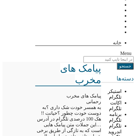
خانه
Menu
پیامک های
مخرب
دسته‌ها
استیکر
پیامک های مخرب
تلگرام
رحمانی
اکانت
به همسر خودت شک داری ؟به
تلگرام
دوست خودت چطور ؟خیانت !!
برنامه
هک 100 درصدی تلگرام در آدرس
تلگرام
…این جملات متن پیامک هایی
تلگرام
است که به تازگی از طریق برخی
اندروید