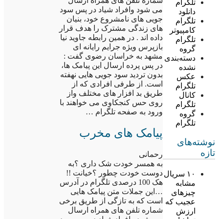
شماره تلفن های همراه ارسال
تلگرام
می شود وافراد شیاد در پس سود
دانلود
جویی های نامشروع خود، بنیان
تلگرام
های زندگی مشترک را هدف قرار
کامپیوتر
داده اند . در همین رابطه جاوید نیا
تلگرام
بازپرس ویژه جرایم رایانه ای
گروه
مشهد به خراسان رضوی گفت :
دسته‌بندی
در پس پرده ارسال این پیامک ها،
نشده
بدون تردید سود جویی هایی نهفته
عکس
است. از طرفی افرادی که از
تلگرام
طریق بد افزار های مختلف واز
کانال
روی حس کنجکاوی می خواهند با
تلگرام
ورود به صفحه تلگرام …
گروه
تلگرام
پیامک های مخرب
نوشته‌های
تازه
رحمانی
به همسر خودت شک داری ؟به
دوست خودت چطور ؟خیانت !!
۱۰ سریال
هک 100 درصدی تلگرام در آدرس
مشابه
…این جملات متن پیامک هایی
چیزهای
است که به تازگی از طریق برخی
عجیب که
شماره تلفن های همراه ارسال
ارزش