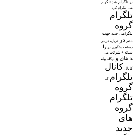
تلگرام شد
تلگرام
در
می
تلگرام کرد
تلگرام
گروه
تلگرامی
جهت
جدید
در
در در
درباره
دختر
را
دسته
دستگیری در
شبکه +
شرکت
می
های
و
پیام
ها
پایگاه
کانال
کانال
تلگرام
که
گروه
تلگرام
گروه
های
جدید