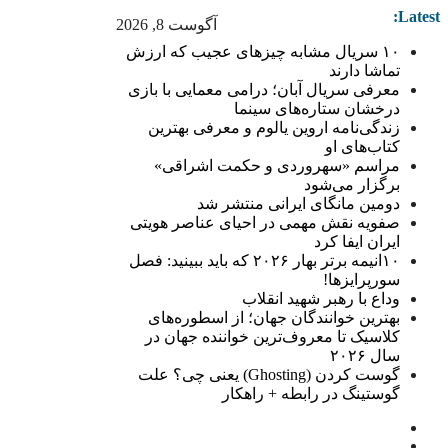
Latest:
آگوست 8, 2026
۱۰ سریال مشابه چیزهای عجیب که ارزش
تماشا دارند
معرفی سریال آبان؛ درامی معمایی با بازی
درخشان ستاره‌های سینما
زندگی‌نامه اروین یالوم و معرفی بهترین
کتاب‌های او
مراسم «سهروردی و حکمت اشراقی»
برگزار می‌شود
دومین مانگای ایرانی منتشر شد
صفویه نقش مهمی در احیای عناصر هویتی
ایران ایفا کرد
۱۰انیمه برتر بهار ۲۰۲۶ که باید ببینید: فصل
سورپرایزها!
وداع با رهبر شهید انقلاب
بهترین خوانندگان جهان؛ از اسطوره‌های
کلاسیک تا معروف‌ترین خواننده جهان در
سال ۲۰۲۶
گوست کردن (Ghosting) یعنی چی؟ علت
گوستینگ در رابطه + راهکار