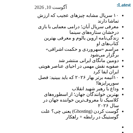
Latest:
آگوست 10, 2026
۱۰ سریال مشابه چیزهای عجیب که ارزش
تماشا دارند
معرفی سریال آبان؛ درامی معمایی با بازی
درخشان ستاره‌های سینما
زندگی‌نامه اروین یالوم و معرفی بهترین
کتاب‌های او
مراسم «سهروردی و حکمت اشراقی»
برگزار می‌شود
دومین مانگای ایرانی منتشر شد
صفویه نقش مهمی در احیای عناصر هویتی
ایران ایفا کرد
۱۰انیمه برتر بهار ۲۰۲۶ که باید ببینید: فصل
سورپرایزها!
وداع با رهبر شهید انقلاب
بهترین خوانندگان جهان؛ از اسطوره‌های
کلاسیک تا معروف‌ترین خواننده جهان در
سال ۲۰۲۶
گوست کردن (Ghosting) یعنی چی؟ علت
گوستینگ در رابطه + راهکار