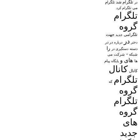
تلگرام شد
تلگرام
در
می
تلگرام کرد
تلگرام
گروه
تلگرامی
جهت
جدید
در
در در
درباره
دختر
را
دسته
دستگیری در
شبکه +
شرکت
می
های
و
پیام
ها
پایگاه
کانال
کانال
تلگرام
که
گروه
تلگرام
گروه
های
جدید