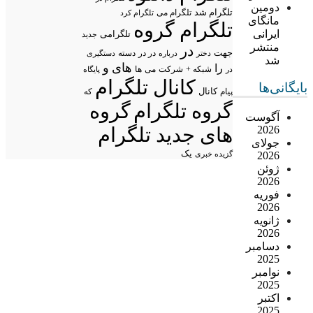
دومین
تلگرام شد
تلگرام می
تلگرام کرد
مانگای
تلگرام گروه
ایرانی
تلگرامی
جدید
منتشر
در
جهت
در در
درباره
دسته
دستگیری
دختر
شد
های
و
را
شبکه +
شرکت
می
در
ها
پایگاه
کانال تلگرام
بایگانی‌ها
پیام
کانال
که
گروه تلگرام
گروه
آگوست
2026
های جدید تلگرام
جولای
یک
2026
گزیده خبری
ژوئن
2026
فوریه
2026
ژانویه
2026
دسامبر
2025
نوامبر
2025
اکتبر
2025