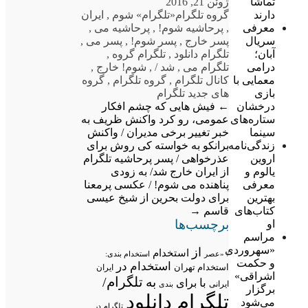
ژوئن 21, 2016
تماشا
گروه تلگرام
«تلگرام» شوم
,
ایران
دارند
,
پرحاشیه شوم!
,
پرحاشیه می
,
معرفی
پسر خارج
,
پسر شوم!
,
پسر می
,
سریال
تلگرام دانلود
,
تلگرام گروه
,
آبان؛
تلگرام می
,
شد /
,
شوم! خارج
,
درامی
کانال تلگرام
,
گروه تلگرام
,
گروه
معمایی با
های جدید تلگرام
بازی
←
فیش هایی که چشم افکار
درخشان
عمومی، رو کرد
واکنش ظریف به
ستاره‌های
خبر تغییر برخی مدیران / واکنش
سینما
برانکو به خواسته کی روش برای
زندگی‌نامه
عذرخواهی / پسر پرحاشیه تلگرام
اروین
از ایران خارج شد/ به زودی
یالوم و
پناهنده می شوم! / عکسی پرمعنا
معرفی
برای دولت بحرین از شیخ عیسی
بهترین
قاسم
→
کتاب‌های
برچسب‌ها
او
مراسم
«سهروردی
از
استخدام
/
«عصر
استخدام بندی:
و حکمت
استخدام در
استخدام تهران
ایران
اشراقی»
تلگرام/
به
با
برای
ایرانی
بندی
برگزار
تلگرام دانلود
می‌شود
تلگرام در