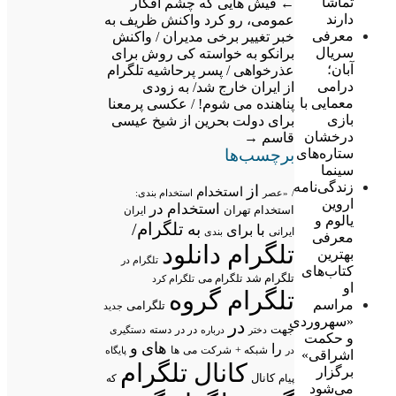
تماشا
←
فیش هایی که چشم افکار
دارند
عمومی، رو کرد
واکنش ظریف به
معرفی
خبر تغییر برخی مدیران / واکنش
سریال
برانکو به خواسته کی روش برای
آبان؛
عذرخواهی / پسر پرحاشیه تلگرام
درامی
از ایران خارج شد/ به زودی
معمایی با
پناهنده می شوم! / عکسی پرمعنا
بازی
برای دولت بحرین از شیخ عیسی
درخشان
قاسم
→
برچسب‌ها
ستاره‌های
سینما
زندگی‌نامه
از
استخدام
/
«عصر
استخدام بندی:
اروین
استخدام در
استخدام تهران
ایران
یالوم و
تلگرام/
به
با
برای
ایرانی
بندی
معرفی
تلگرام دانلود
بهترین
تلگرام در
کتاب‌های
تلگرام شد
تلگرام می
تلگرام کرد
او
تلگرام گروه
مراسم
تلگرامی
جدید
«سهروردی
در
جهت
در در
درباره
دسته
دستگیری
دختر
و حکمت
های
و
را
شبکه +
شرکت
می
در
ها
پایگاه
اشراقی»
کانال تلگرام
برگزار
پیام
کانال
که
می‌شود