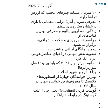
Latest:
آگوست 7, 2026
۱۰ سریال مشابه چیزهای عجیب که ارزش
تماشا دارند
معرفی سریال آبان؛ درامی معمایی با بازی
درخشان ستاره‌های سینما
زندگی‌نامه اروین یالوم و معرفی بهترین
کتاب‌های او
مراسم «سهروردی و حکمت اشراقی»
برگزار می‌شود
دومین مانگای ایرانی منتشر شد
صفویه نقش مهمی در احیای عناصر هویتی
ایران ایفا کرد
۱۰انیمه برتر بهار ۲۰۲۶ که باید ببینید: فصل
سورپرایزها!
وداع با رهبر شهید انقلاب
بهترین خوانندگان جهان؛ از اسطوره‌های
کلاسیک تا معروف‌ترین خواننده جهان در
سال ۲۰۲۶
گوست کردن (Ghosting) یعنی چی؟ علت
گوستینگ در رابطه + راهکار