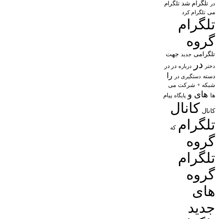
تلگرام شد
تلگرام
در
می
تلگرام کرد
تلگرام
گروه
تلگرامی
جهت
جدید
در
در در
درباره
دختر
را
دسته
دستگیری در
شبکه +
شرکت
می
های
و
پیام
ها
پایگاه
کانال
کانال
تلگرام
که
گروه
تلگرام
گروه
های
جدید