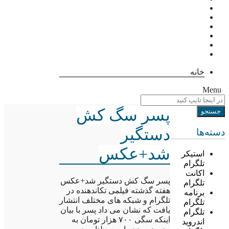
خانه
Menu
پسر سگ کش
دستگیر
دسته‌ها
شد+عکس
استیکر
تلگرام
اکانت
پسر سگ کش دستگیر شد+عکس
تلگرام
هفته گذشته فیلمی تکاندهنده در
برنامه
تلگرام و شبکه های مختلف انتشار
تلگرام
یافت که نشان می داد پسر با بیان
تلگرام
اینکه سگی ۷۰۰ هزار تومان به
اندروید