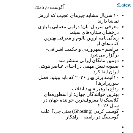
Latest:
آگوست 6, 2026
۱۰ سریال مشابه چیزهای عجیب که ارزش
تماشا دارند
معرفی سریال آبان؛ درامی معمایی با بازی
درخشان ستاره‌های سینما
زندگی‌نامه اروین یالوم و معرفی بهترین
کتاب‌های او
مراسم «سهروردی و حکمت اشراقی»
برگزار می‌شود
دومین مانگای ایرانی منتشر شد
صفویه نقش مهمی در احیای عناصر هویتی
ایران ایفا کرد
۱۰انیمه برتر بهار ۲۰۲۶ که باید ببینید: فصل
سورپرایزها!
وداع با رهبر شهید انقلاب
بهترین خوانندگان جهان؛ از اسطوره‌های
کلاسیک تا معروف‌ترین خواننده جهان در
سال ۲۰۲۶
گوست کردن (Ghosting) یعنی چی؟ علت
گوستینگ در رابطه + راهکار