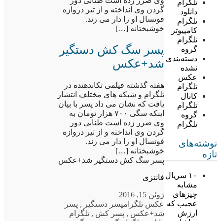
وی ضرر زده است طنابی دور
تلگرام
گردن وی انداخته و از تیر دروازه
دانلود
فوتسال او را دار می زند.
تلگرام
خوشبختانه […]
کامپیوتر
تلگرام
پسر سگ کش دستگیر
گروه
دسته‌بندی
شد+عکس
نشده
عکس
هفته گذشته فیلمی تکاندهنده در
تلگرام
تلگرام و شبکه های مختلف انتشار
کانال
یافت که نشان می داد پسر با بیان
تلگرام
اینکه سگی ۷۰۰ هزار تومان به
گروه
وی ضرر زده است طنابی دور
تلگرام
گردن وی انداخته و از تیر دروازه
فوتسال او را دار می زند.
نوشته‌های
خوشبختانه […]
تازه
پسر سگ کش دستگیر شد+عکس
۱۰ سریال
فانتزی
مشابه
چیزهای
ژوئن 15, 2016
عجیب که
عکس تلگرام
پسر دستگیر
,
پسر
ارزش
شد+عکس
,
پسر کش
,
تلگرام