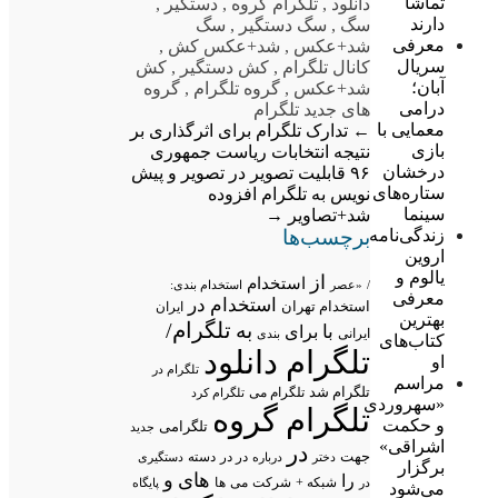
تماشا
دانلود
,
تلگرام گروه
,
دستگیر
,
دارند
سگ
,
سگ دستگیر
,
سگ
معرفی
شد+عکس
,
شد+عکس کش
,
سریال
کانال تلگرام
,
کش دستگیر
,
کش
آبان؛
شد+عکس
,
گروه تلگرام
,
گروه
درامی
های جدید تلگرام
معمایی با
←
تدارک تلگرام برای اثرگذاری بر
بازی
نتیجه انتخابات ریاست جمهوری
درخشان
۹۶
قابلیت تصویر در تصویر و پیش
ستاره‌های
نویس به تلگرام افزوده
سینما
شد+تصاویر
→
برچسب‌ها
زندگی‌نامه
اروین
یالوم و
از
استخدام
/
«عصر
استخدام بندی:
معرفی
استخدام در
استخدام تهران
ایران
بهترین
تلگرام/
به
با
برای
ایرانی
بندی
کتاب‌های
تلگرام دانلود
او
تلگرام در
مراسم
تلگرام شد
تلگرام می
تلگرام کرد
«سهروردی
تلگرام گروه
و حکمت
تلگرامی
جدید
اشراقی»
در
جهت
در در
درباره
دسته
دستگیری
دختر
برگزار
های
و
را
شبکه +
شرکت
می
در
ها
پایگاه
می‌شود