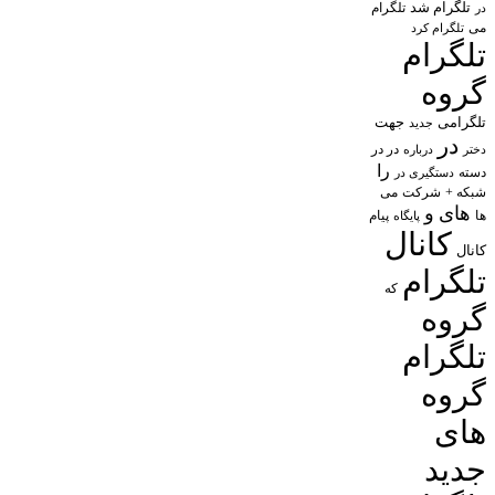
تلگرام شد
تلگرام
در
می
تلگرام کرد
تلگرام
گروه
تلگرامی
جهت
جدید
در
در در
درباره
دختر
را
دسته
دستگیری در
شبکه +
شرکت
می
های
و
پیام
ها
پایگاه
کانال
کانال
تلگرام
که
گروه
تلگرام
گروه
های
جدید