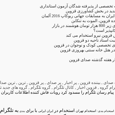
تخصصی از پذیرفته شدگان آزمون استانداری
ان به مسابقات جهانی ربوکاپ 2016 آلمان
قزوین، الموت به تنکابن
مند در بازار
کانپذیر است؟
زوین نیرو استخدام می کند
بت اسناد ناحیه دو قزوین
ای تخصصی کودک و نوجوان در قزوین
 هتل خانه سنتی بهروزی قزوین
بار هفته گذشته صدای قزوین
ه صدای
,
بیننده قزوین
,
پر اخبار
,
پر صدای
,
پر قزوین
,
ترین
,
ترین صدا
رام گروه
,
قزوین اخبار
,
کانال تلگرام
,
گروه تلگرام
,
گروه های جدید تل
پیام رسان تلگرام را مسدود کرد
روبات فاش کننده اطلاعات کاربران
تلگرام/
به
استخدام در
با
برای
استخدام تهران
ایران
استخدام بندی:
ایرانی
بندی