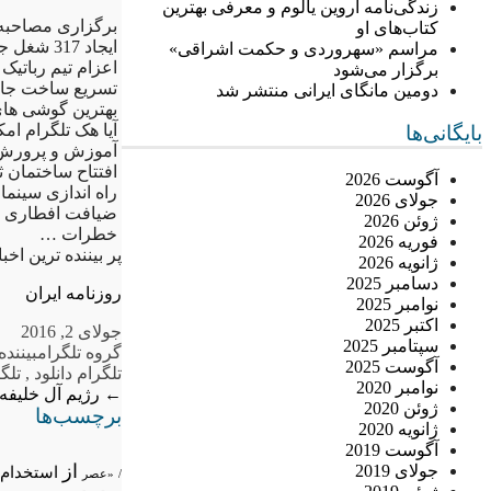
زندگی‌نامه اروین یالوم و معرفی بهترین
برگزاری مصاحبه 
کتاب‌های او
ایجاد 317 شغل جدید در بخش کشاورزی قزوین
مراسم «سهروردی و حکمت اشراقی»
اعزام تیم رباتیک ایر
برگزار می‌شود
تسریع ساخت جاده 
دومین مانگای ایرانی منتشر شد
بهترین گوشی های زیر 800 هزار تومان هوش
آیا هک تلگرام ام
بایگانی‌ها
آموزش و پرورش ق
افتتاح ساختمان ث
آگوست 2026
راه اندازی سینم
جولای 2026
ضیافت افطاری در
ژوئن 2026
خطرات …
فوریه 2026
پر بیننده ترین اخ
ژانویه 2026
دسامبر 2025
روزنامه ایران
نوامبر 2025
اکتبر 2025
جولای 2, 2016
سپتامبر 2025
گروه تلگرام
بینند
آگوست 2025
تلگرام دانلود
,
تلگ
نوامبر 2020
←
رژیم آل خلیفه 
ژوئن 2020
برچسب‌ها
ژانویه 2020
آگوست 2019
از
جولای 2019
استخدام
/
«عصر