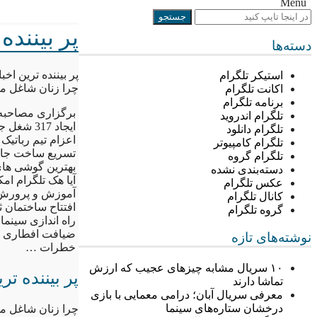
Menu
پر بینند
دسته‌ها
پر بیننده ترین اخ
استیکر تلگرام
چرا زنان شاغل م
اکانت تلگرام
برنامه تلگرام
برگزاری مصاحبه 
تلگرام اندروید
ایجاد 317 شغل جدید در بخش کشاورزی قزوین
تلگرام دانلود
اعزام تیم رباتیک ایر
تلگرام کامپیوتر
تسریع ساخت جاده 
تلگرام گروه
بهترین گوشی های زیر 800 هزار تومان هوش
دسته‌بندی نشده
آیا هک تلگرام ام
عکس تلگرام
آموزش و پرورش ق
کانال تلگرام
افتتاح ساختمان ث
گروه تلگرام
راه اندازی سینم
ضیافت افطاری در
نوشته‌های تازه
خطرات …
۱۰ سریال مشابه چیزهای عجیب که ارزش
پر بیننده ت
تماشا دارند
معرفی سریال آبان؛ درامی معمایی با بازی
درخشان ستاره‌های سینما
چرا زنان شاغل م