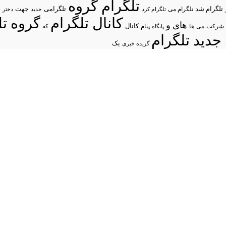
تلگرام گروه
د
تلگرام شد
تلگرامی
تلگرام می
جهت
تلگرام کرد
جدید
دختر
کانال تلگرام
گروه تل
های
و
شرکت
می
پیام
کانال
ها
پایگاه
که
جدید تلگرام
یک
گزیده خبری