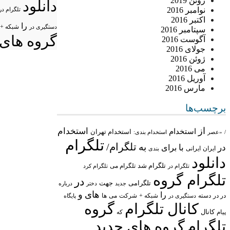
ژوئن 2019
دانلود
نوامبر 2016
تلگرام در
اکتبر 2016
را
شبکه +
دستگیری در
سپتامبر 2016
گروه های 
آگوست 2016
جولای 2016
ژوئن 2016
می 2016
آوریل 2016
مارس 2016
برچسب‌ها
از
استخدام
استخدام
استخدام تهران
/
«عصر
استخدام بندی:
تلگرام
تلگرام/
به
در
با
برای
ایران
ایرانی
بندی
دانلود
تلگرام شد
تلگرام می
تلگرام در
تلگرام کرد
تلگرام گروه
در
تلگرامی
جهت
جدید
درباره
دختر
های
و
را
در در
شبکه +
شرکت
می
دسته
دستگیری در
ها
پایگاه
کانال تلگرام
گروه
پیام
کانال
که
تلگرام
گروه های جدید