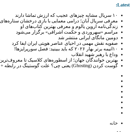
Latest:
۱۰ سریال مشابه چیزهای عجیب که ارزش تماشا دارند
معرفی سریال آبان؛ درامی معمایی با بازی درخشان ستاره‌های 
زندگی‌نامه اروین یالوم و معرفی بهترین کتاب‌های او
مراسم «سهروردی و حکمت اشراقی» برگزار می‌شود
دومین مانگای ایرانی منتشر شد
صفویه نقش مهمی در احیای عناصر هویتی ایران ایفا کرد
۱۰انیمه برتر بهار ۲۰۲۶ که باید ببینید: فصل سورپرایزها!
وداع با رهبر شهید انقلاب
بهترین خوانندگان جهان؛ از اسطوره‌های کلاسیک تا معروف‌ترین خو
گوست کردن (Ghosting) یعنی چی؟ علت گوستینگ در رابطه + راهکار
خانه