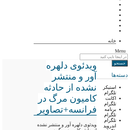
خانه
Menu
ویدئوی دلهره
آور و منتشر
دسته‌ها
نشده از حادثه
استیکر
تلگرام
کامیون مرگ در
اکانت
تلگرام
فرانسه+تصاویر
برنامه
تلگرام
تلگرام
ویدئوی دلهره آور و منتشر نشده
اندروید