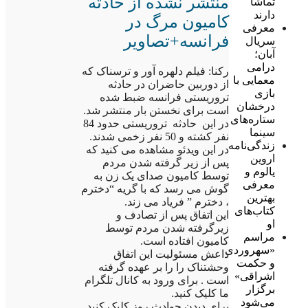
منتشر نشده از حادثه
تماشا
دارند
کامیون مرگ در
معرفی
فرانسه+تصاویر
سریال
آبان؛
درامی
رکنا: فیلم دلهره آور و ترسناک که
معمایی با
از دوربین حاضران در حادثه
بازی
تروریستی فرانسه ضبط شده
درخشان
است برای نخستن بار منتشر شد.
ستاره‌های
در این حادثه تروریستی حدود 84
سینما
نفر کشته و 50 نفر زخمی شدند.
زندگی‌نامه
در این ویدئو مشاهده می کنید که
اروین
پس از زیر گرفته شدن مردم
یالوم و
توسط کامیون صدای یک زن به
معرفی
گوش می رسد که با گریه “دخترم
بهترین
، دخترم ” فریاد می زند.
کتاب‌های
این اتفاق پس از تصادف و
او
زیرگرفته شدن مردم توسط
مراسم
کامیون افتاده است.
«سهروردی
داعش مسئولیت این اتفاق
و حکمت
وحشتناک را را بر عهده گرفته
اشراقی»
است . برای ورود به کانال تلگرام
برگزار
ما کلیک کنید.
می‌شود
برای دیدن حوادث روز کلیک کنید.