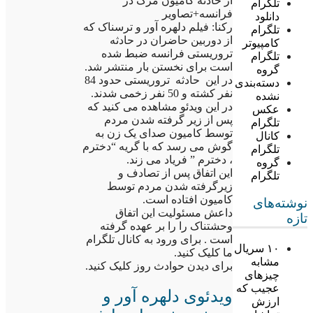
از حادثه کامیون مرگ در
تلگرام
فرانسه+تصاویر
دانلود
رکنا: فیلم دلهره آور و ترسناک که
تلگرام
از دوربین حاضران در حادثه
کامپیوتر
تروریستی فرانسه ضبط شده
تلگرام
است برای نخستن بار منتشر شد.
گروه
در این حادثه تروریستی حدود 84
دسته‌بندی
نفر کشته و 50 نفر زخمی شدند.
نشده
در این ویدئو مشاهده می کنید که
عکس
پس از زیر گرفته شدن مردم
تلگرام
توسط کامیون صدای یک زن به
کانال
گوش می رسد که با گریه “دخترم
تلگرام
، دخترم ” فریاد می زند.
گروه
این اتفاق پس از تصادف و
تلگرام
زیرگرفته شدن مردم توسط
کامیون افتاده است.
نوشته‌های
داعش مسئولیت این اتفاق
تازه
وحشتناک را را بر عهده گرفته
است . برای ورود به کانال تلگرام
۱۰ سریال
ما کلیک کنید.
مشابه
برای دیدن حوادث روز کلیک کنید.
چیزهای
عجیب که
ویدئوی دلهره آور و
ارزش