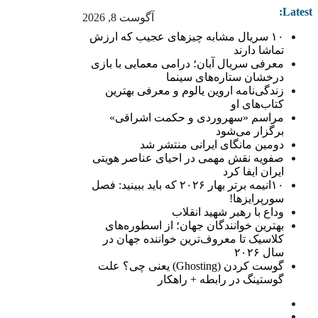
Latest:
آگوست 8, 2026
۱۰ سریال مشابه چیزهای عجیب که ارزش
تماشا دارند
معرفی سریال آبان؛ درامی معمایی با بازی
درخشان ستاره‌های سینما
زندگی‌نامه اروین یالوم و معرفی بهترین
کتاب‌های او
مراسم «سهروردی و حکمت اشراقی»
برگزار می‌شود
دومین مانگای ایرانی منتشر شد
صفویه نقش مهمی در احیای عناصر هویتی
ایران ایفا کرد
۱۰انیمه برتر بهار ۲۰۲۶ که باید ببینید: فصل
سورپرایزها!
وداع با رهبر شهید انقلاب
بهترین خوانندگان جهان؛ از اسطوره‌های
کلاسیک تا معروف‌ترین خواننده جهان در
سال ۲۰۲۶
گوست کردن (Ghosting) یعنی چی؟ علت
گوستینگ در رابطه + راهکار