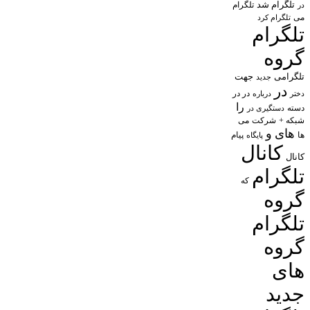
تلگرام شد
تلگرام
در
می
تلگرام کرد
تلگرام
گروه
تلگرامی
جهت
جدید
در
در در
درباره
دختر
را
دسته
دستگیری در
شبکه +
شرکت
می
های
و
پیام
ها
پایگاه
کانال
کانال
تلگرام
که
گروه
تلگرام
گروه
های
جدید