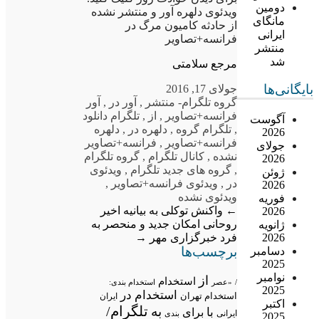
دومین
ویدئوی دلهره آور و منتشر نشده
مانگای
از حادثه کامیون مرگ در
ایرانی
فرانسه+تصاویر
منتشر
شد
مرجع سلامتی
بایگانی‌ها
جولای 17, 2016
گروه تلگرام
- منتشر
,
آور در
,
آور
فرانسه+تصاویر
,
از
,
تلگرام دانلود
آگوست
,
تلگرام گروه
,
دلهره در
,
دلهره
2026
فرانسه+تصاویر
,
فرانسه+تصاویر
جولای
نشده
,
کانال تلگرام
,
گروه تلگرام
2026
,
گروه های جدید تلگرام
,
ویدئوی
ژوئن
در
,
ویدئوی فرانسه+تصاویر
,
2026
ویدئوی نشده
فوریه
←
واکنش توکلی به بیانیه اخیر
2026
روحانی
امکان جدید و منحصر به
ژانویه
فرد خبرگزاری مهر
→
2026
برچسب‌ها
دسامبر
2025
نوامبر
از
استخدام
/
«عصر
استخدام بندی:
2025
استخدام در
استخدام تهران
ایران
اکتبر
تلگرام/
به
با
برای
ایرانی
بندی
2025