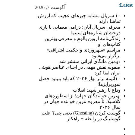
Latest:
آگوست 7, 2026
۱۰ سریال مشابه چیزهای عجیب که ارزش
تماشا دارند
معرفی سریال آبان؛ درامی معمایی با بازی
درخشان ستاره‌های سینما
زندگی‌نامه اروین یالوم و معرفی بهترین
کتاب‌های او
مراسم «سهروردی و حکمت اشراقی»
برگزار می‌شود
دومین مانگای ایرانی منتشر شد
صفویه نقش مهمی در احیای عناصر هویتی
ایران ایفا کرد
۱۰انیمه برتر بهار ۲۰۲۶ که باید ببینید: فصل
سورپرایزها!
وداع با رهبر شهید انقلاب
بهترین خوانندگان جهان؛ از اسطوره‌های
کلاسیک تا معروف‌ترین خواننده جهان در
سال ۲۰۲۶
گوست کردن (Ghosting) یعنی چی؟ علت
گوستینگ در رابطه + راهکار