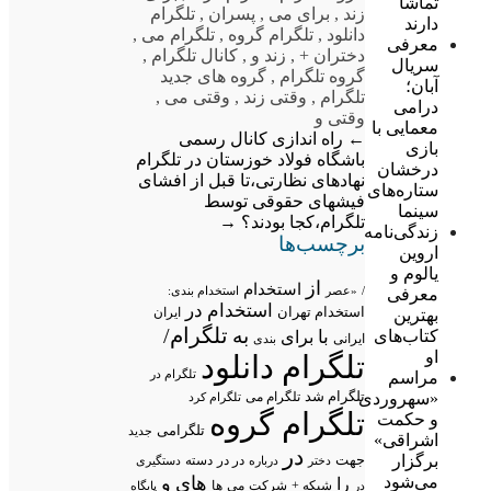
تماشا
زند
,
برای می
,
پسران
,
تلگرام
دارند
دانلود
,
تلگرام گروه
,
تلگرام می
,
معرفی
دختران +
,
زند و
,
کانال تلگرام
,
سریال
گروه تلگرام
,
گروه های جدید
آبان؛
تلگرام
,
وقتی زند
,
وقتی می
,
درامی
وقتی و
معمایی با
←
راه اندازی کانال رسمی
بازی
باشگاه فولاد خوزستان در تلگرام
درخشان
نهادهای نظارتی،تا قبل از افشای
ستاره‌های
فیشهای حقوقی توسط
سینما
تلگرام،کجا بودند؟
→
زندگی‌نامه
برچسب‌ها
اروین
یالوم و
از
استخدام
/
«عصر
استخدام بندی:
معرفی
استخدام در
استخدام تهران
ایران
بهترین
تلگرام/
به
کتاب‌های
با
برای
ایرانی
بندی
او
تلگرام دانلود
تلگرام در
مراسم
تلگرام شد
«سهروردی
تلگرام می
تلگرام کرد
تلگرام گروه
و حکمت
تلگرامی
جدید
اشراقی»
در
برگزار
جهت
در در
درباره
دسته
دستگیری
دختر
می‌شود
های
و
را
شبکه +
شرکت
می
در
ها
پایگاه