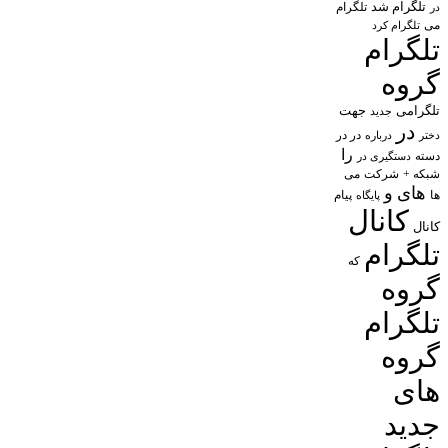
تلگرام شد
تلگرام
در
می
تلگرام کرد
تلگرام
گروه
تلگرامی
جهت
جدید
در
در در
درباره
دختر
را
دسته
دستگیری در
شبکه +
شرکت
می
های
و
پیام
ها
پایگاه
کانال
کانال
تلگرام
که
گروه
تلگرام
گروه
های
جدید