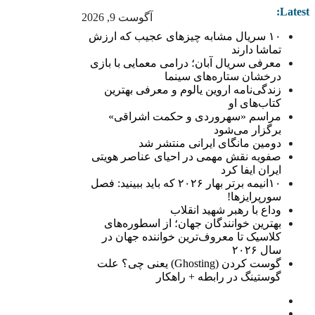
Latest:
آگوست 9, 2026
۱۰ سریال مشابه چیزهای عجیب که ارزش
تماشا دارند
معرفی سریال آبان؛ درامی معمایی با بازی
درخشان ستاره‌های سینما
زندگی‌نامه اروین یالوم و معرفی بهترین
کتاب‌های او
مراسم «سهروردی و حکمت اشراقی»
برگزار می‌شود
دومین مانگای ایرانی منتشر شد
صفویه نقش مهمی در احیای عناصر هویتی
ایران ایفا کرد
۱۰انیمه برتر بهار ۲۰۲۶ که باید ببینید: فصل
سورپرایزها!
وداع با رهبر شهید انقلاب
بهترین خوانندگان جهان؛ از اسطوره‌های
کلاسیک تا معروف‌ترین خواننده جهان در
سال ۲۰۲۶
گوست کردن (Ghosting) یعنی چی؟ علت
گوستینگ در رابطه + راهکار