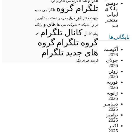
تلگرام شد
تلگرام می
تلگرام کرد
دومین
تلگرام گروه
مانگای
تلگرامی
جدید
ایرانی
در
جهت
در در
درباره
دسته
دستگیری
دختر
منتشر
های
و
را
شبکه +
شرکت
می
شد
در
ها
پایگاه
کانال تلگرام
پیام
کانال
که
بایگانی‌ها
گروه تلگرام
گروه
آگوست
های جدید تلگرام
2026
جولای
یک
گزیده خبری
2026
ژوئن
2026
فوریه
2026
ژانویه
2026
دسامبر
2025
نوامبر
2025
اکتبر
2025