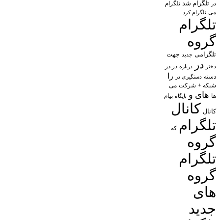
تلگرام شد
تلگرام
در
می
تلگرام کرد
تلگرام
گروه
تلگرامی
جهت
جدید
در
در در
درباره
دختر
را
دسته
دستگیری در
شبکه +
شرکت
می
های
و
پیام
ها
پایگاه
کانال
کانال
تلگرام
که
گروه
تلگرام
گروه
های
جدید