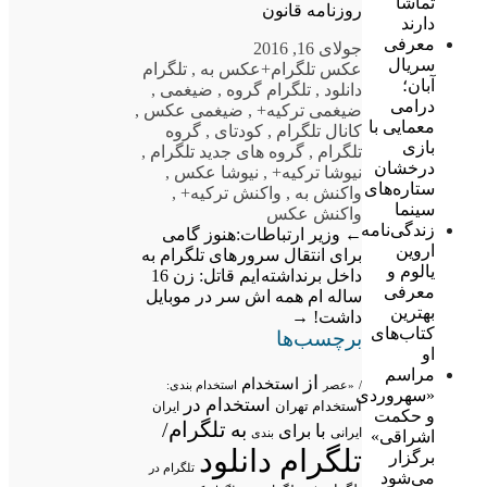
تماشا
روزنامه قانون
دارند
معرفی
جولای 16, 2016
سریال
عکس تلگرام
+عکس به
,
تلگرام
آبان؛
دانلود
,
تلگرام گروه
,
ضیغمی
,
درامی
ضیغمی ترکیه+
,
ضیغمی عکس
,
معمایی با
کانال تلگرام
,
کودتای
,
گروه
بازی
تلگرام
,
گروه های جدید تلگرام
,
درخشان
نیوشا ترکیه+
,
نیوشا عکس
,
ستاره‌های
واکنش به
,
واکنش ترکیه+
,
سینما
واکنش عکس
زندگی‌نامه
←
وزیر ارتباطات:هنوز گامی
اروین
برای انتقال سرور های تلگرام به
یالوم و
داخل برنداشته ایم
قاتل: زن 16
معرفی
ساله ام همه اش سر در موبایل
بهترین
داشت!
→
کتاب‌های
برچسب‌ها
او
مراسم
از
استخدام
/
«عصر
استخدام بندی:
«سهروردی
استخدام در
استخدام تهران
ایران
و حکمت
تلگرام/
به
با
برای
ایرانی
بندی
اشراقی»
تلگرام دانلود
برگزار
تلگرام در
می‌شود