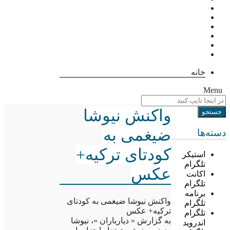
خانه
Menu
واکنش نیوشا
ضیغمی به
دسته‌ها
کودتای ترکیه+
استیکر
تلگرام
عکس
اکانت
تلگرام
برنامه
واکنش نیوشا ضیغمی به کودتای
تلگرام
ترکیه+ عکس
تلگرام
به گزارش « دیارباران »، نیوشا
اندروید