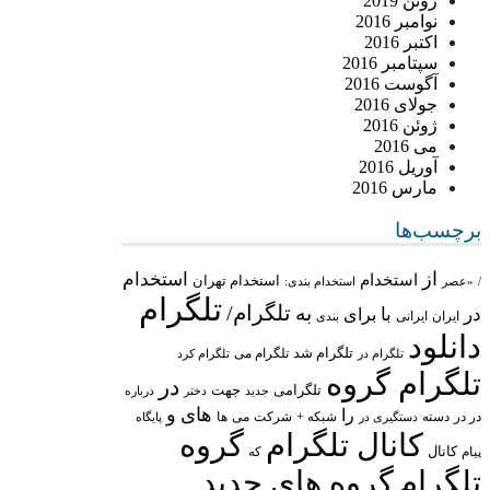
ژوئن 2019
نوامبر 2016
اکتبر 2016
سپتامبر 2016
آگوست 2016
جولای 2016
ژوئن 2016
می 2016
آوریل 2016
مارس 2016
برچسب‌ها
از
استخدام
استخدام
استخدام تهران
/
«عصر
استخدام بندی:
تلگرام
تلگرام/
به
در
با
برای
ایران
ایرانی
بندی
دانلود
تلگرام شد
تلگرام می
تلگرام در
تلگرام کرد
تلگرام گروه
در
تلگرامی
جهت
جدید
درباره
دختر
های
و
را
در در
شبکه +
شرکت
می
دسته
دستگیری در
ها
پایگاه
کانال تلگرام
گروه
پیام
کانال
که
تلگرام
گروه های جدید