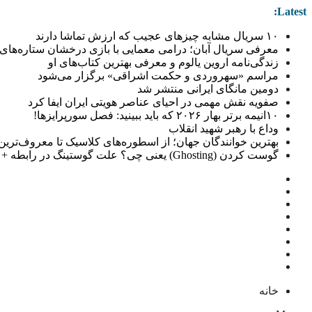
Latest:
۱۰ سریال مشابه چیزهای عجیب که ارزش تماشا دارند
معرفی سریال آبان؛ درامی معمایی با بازی درخشان ستاره‌های 
زندگی‌نامه اروین یالوم و معرفی بهترین کتاب‌های او
مراسم «سهروردی و حکمت اشراقی» برگزار می‌شود
دومین مانگای ایرانی منتشر شد
صفویه نقش مهمی در احیای عناصر هویتی ایران ایفا کرد
۱۰انیمه برتر بهار ۲۰۲۶ که باید ببینید: فصل سورپرایزها!
وداع با رهبر شهید انقلاب
بهترین خوانندگان جهان؛ از اسطوره‌های کلاسیک تا معروف‌ترین خو
گوست کردن (Ghosting) یعنی چی؟ علت گوستینگ در رابطه + راهکار
خانه