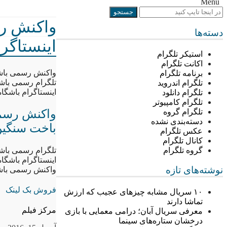
Menu
واکنش رس
دسته‌ها
اینستاگر
استیکر تلگرام
اکانت تلگرام
واکنش رسمی باشگا
برنامه تلگرام
تلگرام رسمی باش
تلگرام اندروید
اینستاگرام باشگاه
تلگرام دانلود
تلگرام کامپیوتر
واکنش رسمی 
تلگرام گروه
دسته‌بندی نشده
باخت سنگین
عکس تلگرام
کانال تلگرام
تلگرام رسمی باش
گروه تلگرام
اینستاگرام باشگاه
نوشته‌های تازه
واکنش رسمی باشگا
فروش بک لینک
۱۰ سریال مشابه چیزهای عجیب که ارزش
تماشا دارند
مرکز فیلم
معرفی سریال آبان؛ درامی معمایی با بازی
درخشان ستاره‌های سینما