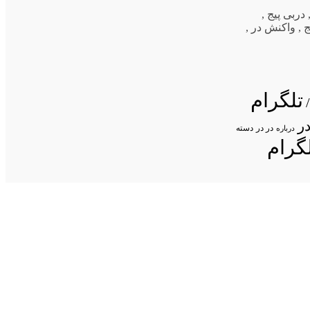
دربی پیج
,
ج
,
واکنش در
,
تلگرام
ر
در در
درباره
دسته
گرام