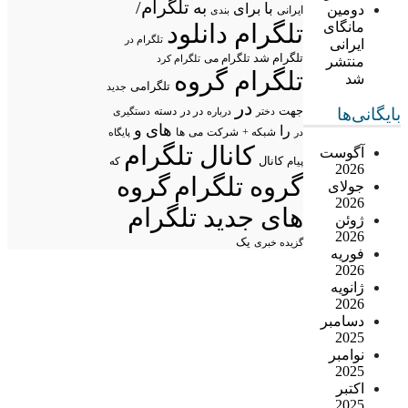
تلگرام/
به
با
برای
دومین
ایرانی
بندی
مانگای
تلگرام دانلود
تلگرام در
ایرانی
تلگرام شد
تلگرام می
تلگرام کرد
منتشر
تلگرام گروه
شد
تلگرامی
جدید
در
بایگانی‌ها
جهت
در در
درباره
دسته
دستگیری
دختر
های
و
را
شبکه +
شرکت
می
در
ها
پایگاه
کانال تلگرام
آگوست
پیام
کانال
که
2026
گروه تلگرام
گروه
جولای
2026
های جدید تلگرام
ژوئن
2026
یک
گزیده خبری
فوریه
2026
ژانویه
2026
دسامبر
2025
نوامبر
2025
اکتبر
2025