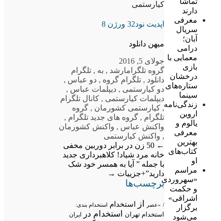
تماشا
کیارستمی
دارند
معرفی
اپدیت نود32 ورژن 8
سریال
آبان؛
میهن دانلود
درامی
معمایی با
جولای 5, 2016
بازی
گروه تلگرام
ارشد
,
به
,
تلگرام
درخشان
دانلود
,
تلگرام گروه
,
دو عباس
,
ستاره‌های
دو کیارستمی
,
دیپلمات عباس
,
سینما
دیپلمات کیارستمی
,
کانال تلگرام
زندگی‌نامه
,
کیارستمی کشورمان
,
گروه
اروین
تلگرام
,
گروه های جدید تلگرام
,
یالوم و
واکنش عباس
,
واکنش کشورمان
معرفی
,
واکنش کیارستمی
بهترین
←
50 زن در برابر دوربین مخفی
کتاب‌های
خانه مرد شیاد!
کلاهبرداری جدید
او
با جمله ” آیا به همسر خود شک
مراسم
دارید”+جزییات
→
«سهروردی
برچسب‌ها
و حکمت
اشراقی»
از
استخدام
/
«عصر
استخدام بندی:
برگزار
استخدام در
استخدام تهران
ایران
می‌شود