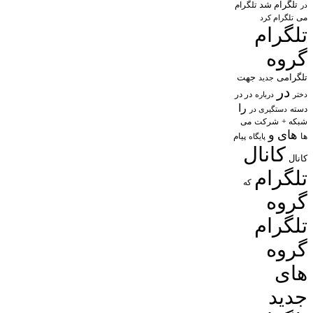
تلگرام شد
تلگرام
در
می
تلگرام کرد
تلگرام
گروه
تلگرامی
جهت
جدید
در
در در
درباره
دختر
را
دسته
دستگیری در
شبکه +
شرکت
می
های
و
پیام
ها
پایگاه
کانال
کانال
تلگرام
که
گروه
تلگرام
گروه
های
جدید