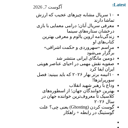
Latest:
آگوست 7, 2026
۱۰ سریال مشابه چیزهای عجیب که ارزش
تماشا دارند
معرفی سریال آبان؛ درامی معمایی با بازی
درخشان ستاره‌های سینما
زندگی‌نامه اروین یالوم و معرفی بهترین
کتاب‌های او
مراسم «سهروردی و حکمت اشراقی»
برگزار می‌شود
دومین مانگای ایرانی منتشر شد
صفویه نقش مهمی در احیای عناصر هویتی
ایران ایفا کرد
۱۰انیمه برتر بهار ۲۰۲۶ که باید ببینید: فصل
سورپرایزها!
وداع با رهبر شهید انقلاب
بهترین خوانندگان جهان؛ از اسطوره‌های
کلاسیک تا معروف‌ترین خواننده جهان در
سال ۲۰۲۶
گوست کردن (Ghosting) یعنی چی؟ علت
گوستینگ در رابطه + راهکار