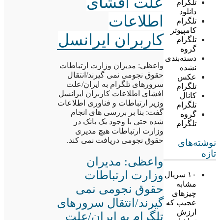
علت افشای
تلگرام
دانلود
اطلاعات
تلگرام
کامپیوتر
کاربران ایرانسل
تلگرام
گروه
دسته‌بندی
واعظی: مدیران وزارت ارتباطات
نشده
حقوق نجومی نمی گیرند/انتقال
عکس
سرورهای تلگرام به ایران/علت
تلگرام
افشای اطلاعات کاربران ایرانسل
کانال
وزیر ارتباطات و فناوری اطلاعات
تلگرام
گفت: بنا بر بررسی های انجام
گروه
شده حتی با وجود یک بانک در
تلگرام
وزارت ارتباطات هیچ مدیری
حقوق نجومی دریافت نمی کند.
نوشته‌های
تازه
واعظی: مدیران
وزارت ارتباطات
۱۰ سریال
مشابه
حقوق نجومی نمی
چیزهای
گیرند/انتقال سرورهای
عجیب که
ارزش
تلگرام به ایران/علت