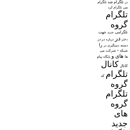
تلگرام شد
تلگرام
در
می
تلگرام کرد
تلگرام
گروه
تلگرامی
جهت
جدید
در
در در
درباره
دختر
را
دسته
دستگیری در
شبکه +
شرکت
می
های
و
پیام
ها
پایگاه
کانال
کانال
تلگرام
که
گروه
تلگرام
گروه
های
جدید