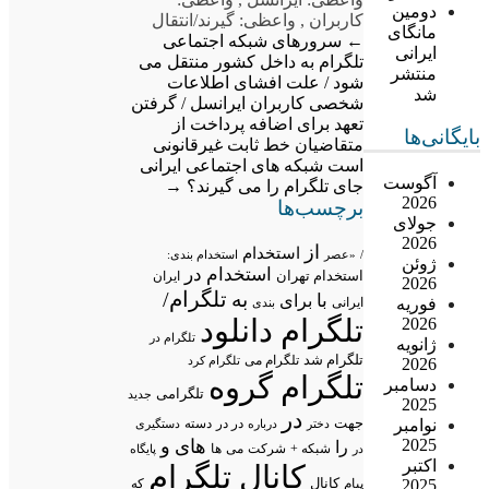
دومین
کاربران
,
واعظی: گیرند/انتقال
مانگای
←
سرورهای شبکه اجتماعی
ایرانی
تلگرام به داخل کشور منتقل می
منتشر
شود / علت افشای اطلاعات
شد
شخصی کاربران ایرانسل / گرفتن
تعهد برای اضافه پرداخت از
بایگانی‌ها
متقاضیان خط ثابت غیرقانونی
است
شبکه های اجتماعی ایرانی
آگوست
جای تلگرام را می گیرند؟
→
2026
برچسب‌ها
جولای
2026
از
استخدام
/
«عصر
استخدام بندی:
ژوئن
استخدام در
استخدام تهران
ایران
2026
تلگرام/
به
با
برای
فوریه
ایرانی
بندی
تلگرام دانلود
2026
تلگرام در
ژانویه
تلگرام شد
تلگرام می
تلگرام کرد
2026
تلگرام گروه
دسامبر
تلگرامی
جدید
2025
در
نوامبر
جهت
در در
درباره
دسته
دستگیری
دختر
2025
های
و
را
شبکه +
شرکت
می
در
ها
پایگاه
اکتبر
کانال تلگرام
2025
پیام
کانال
که