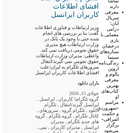
تماشا
افشای اطلاعات
دارند
معرفی
کاربران ایرانسل
سریال
آبان؛
وزیر ارتباطات و فناوری اطلاعات
درامی
گفت: بنا بر بررسی های انجام
معمایی با
شده حتی با وجود یک بانک در
بازی
وزارت ارتباطات هیچ مدیری
درخشان
حقوق نجومی دریافت نمی کند.
ستاره‌های
واعظی: مدیران وزارت ارتباطات
سینما
حقوق نجومی نمی گیرند/انتقال
زندگی‌نامه
سرورهای تلگرام به ایران/علت
اروین
افشای اطلاعات کاربران ایرانسل
یالوم و
معرفی
باران دانلود
بهترین
کتاب‌های
جولای 15, 2016
او
گروه تلگرام
! کاربران
,
ایرانسل
,
مراسم
ایرانسل گیرند/انتقال
,
تلگرام
«سهروردی
دانلود
,
تلگرام گروه
,
سرورهای
,
و حکمت
کانال تلگرام
,
گروه تلگرام
,
گروه
اشراقی»
های جدید تلگرام
,
مدیران
برگزار
ایرانسل
,
مدیران کاربران
,
نمی
,
می‌شود
واعظی: ایرانسل
,
واعظی: