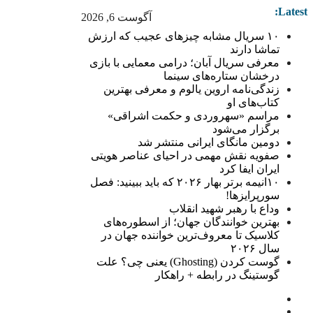
Latest:
آگوست 6, 2026
۱۰ سریال مشابه چیزهای عجیب که ارزش
تماشا دارند
معرفی سریال آبان؛ درامی معمایی با بازی
درخشان ستاره‌های سینما
زندگی‌نامه اروین یالوم و معرفی بهترین
کتاب‌های او
مراسم «سهروردی و حکمت اشراقی»
برگزار می‌شود
دومین مانگای ایرانی منتشر شد
صفویه نقش مهمی در احیای عناصر هویتی
ایران ایفا کرد
۱۰انیمه برتر بهار ۲۰۲۶ که باید ببینید: فصل
سورپرایزها!
وداع با رهبر شهید انقلاب
بهترین خوانندگان جهان؛ از اسطوره‌های
کلاسیک تا معروف‌ترین خواننده جهان در
سال ۲۰۲۶
گوست کردن (Ghosting) یعنی چی؟ علت
گوستینگ در رابطه + راهکار