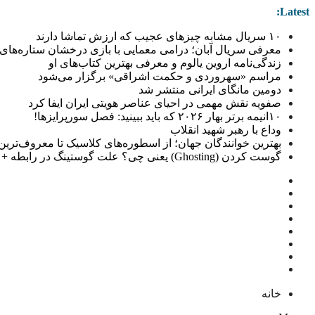
Latest:
۱۰ سریال مشابه چیزهای عجیب که ارزش تماشا دارند
معرفی سریال آبان؛ درامی معمایی با بازی درخشان ستاره‌های 
زندگی‌نامه اروین یالوم و معرفی بهترین کتاب‌های او
مراسم «سهروردی و حکمت اشراقی» برگزار می‌شود
دومین مانگای ایرانی منتشر شد
صفویه نقش مهمی در احیای عناصر هویتی ایران ایفا کرد
۱۰انیمه برتر بهار ۲۰۲۶ که باید ببینید: فصل سورپرایزها!
وداع با رهبر شهید انقلاب
بهترین خوانندگان جهان؛ از اسطوره‌های کلاسیک تا معروف‌ترین خو
گوست کردن (Ghosting) یعنی چی؟ علت گوستینگ در رابطه + راهکار
خانه