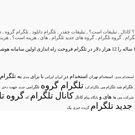
کانال
,
تبلیغات است؟
,
تبلیغات چقدر
,
تلگرام دانلود
,
تلگرام گروه
,
د
گرام
,
گروه تلگرام
,
گروه های جدید تلگرام
,
های
,
هزینه است؟
,
هزین
راه اندازی اولین سامانه هوشم
تلگرام/
به
استخدام در
با
برای
استخدام تهران
ایران
استخدام بندی:
ایرانی
بندی
تلگرام گروه
د
تلگرام شد
تلگرامی
تلگرام می
جهت
تلگرام کرد
جدید
دختر
کانال تلگرام
گروه تل
های
و
شرکت
می
پیام
کانال
ها
پایگاه
که
جدید تلگرام
یک
گزیده خبری