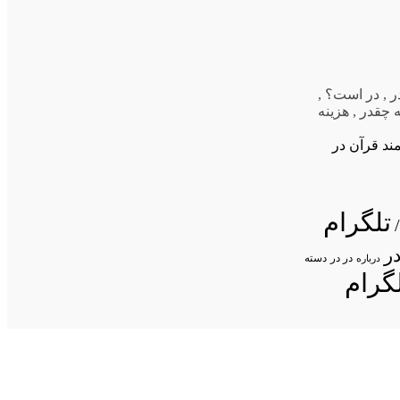
ر
,
در است؟
,
ه چقدر
,
هزینه
ند قرآن در
تلگرام
ر
در در
درباره
دسته
گرام