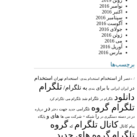
ژوئن 2019
نوامبر 2016
اکتبر 2016
سپتامبر 2016
آگوست 2016
جولای 2016
ژوئن 2016
می 2016
آوریل 2016
مارس 2016
برچسب‌ها
از
استخدام
استخدام
استخدام تهران
/
«عصر
استخدام بندی:
تلگرام
تلگرام/
به
در
با
برای
ایران
ایرانی
بندی
دانلود
تلگرام شد
تلگرام می
تلگرام در
تلگرام کرد
تلگرام گروه
در
تلگرامی
جهت
جدید
درباره
دختر
های
و
را
در در
شبکه +
شرکت
می
دسته
دستگیری در
ها
پایگاه
کانال تلگرام
گروه
پیام
کانال
که
تلگرام
گروه های جدید