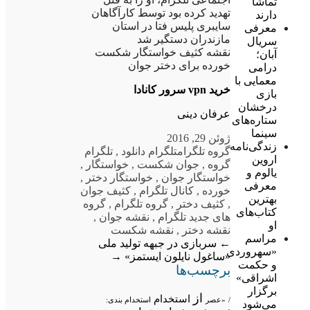
تماشا
تهدید کرده بود توسط کارآگاهان
دارند
سایبری پلیس فتا در استان
معرفی
مازندران دستگیر شد
سریال
نقشه کثیف خواستگار شکست
آبان؛
خورده برای دختر جوان
درامی
معمایی با
خرید vpn سرور کانادا
بازی
درخشان
عرفان دینی
ستاره‌های
سینما
ژوئن 29, 2016
زندگی‌نامه
گروه تلگرام
تلگرام دانلود
,
تلگرام
اروین
گروه
,
جوان شکست
,
خواستگار
,
یالوم و
خواستگار جوان
,
خواستگار دختر
,
معرفی
خورده
,
کانال تلگرام
,
کثیف جوان
بهترین
,
کثیف دختر
,
گروه تلگرام
,
گروه
کتاب‌های
های جدید تلگرام
,
نقشه جوان
,
او
نقشه دختر
,
نقشه شکست
مراسم
←
سربازی در جبهه تولید ملی
«سهروردی
«ساغول نایلون ایستمز»
→
و حکمت
برچسب‌ها
اشراقی»
برگزار
از
استخدام
/
«عصر
استخدام بندی:
می‌شود