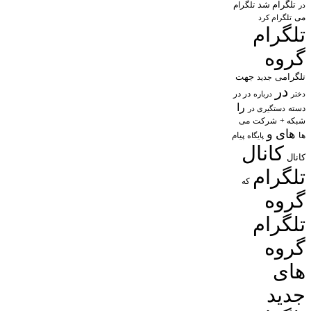
تلگرام شد
تلگرام
در
می
تلگرام کرد
تلگرام
گروه
تلگرامی
جهت
جدید
در
در در
درباره
دختر
را
دسته
دستگیری در
شبکه +
شرکت
می
های
و
پیام
ها
پایگاه
کانال
کانال
تلگرام
که
گروه
تلگرام
گروه
های
جدید