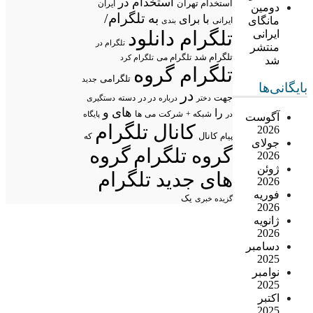
استخدام در
استخدام تهران
ایران
دومین
تلگرام/
به
با
برای
مانگای
ایرانی
بندی
تلگرام دانلود
ایرانی
تلگرام در
منتشر
تلگرام شد
تلگرام می
تلگرام کرد
شد
تلگرام گروه
تلگرامی
جدید
بایگانی‌ها
در
جهت
در در
درباره
دسته
دستگیری
دختر
های
و
را
شبکه +
شرکت
می
در
ها
پایگاه
آگوست
کانال تلگرام
2026
پیام
کانال
که
جولای
گروه تلگرام
گروه
2026
ژوئن
های جدید تلگرام
2026
فوریه
یک
گزیده خبری
2026
ژانویه
2026
دسامبر
2025
نوامبر
2025
اکتبر
2025