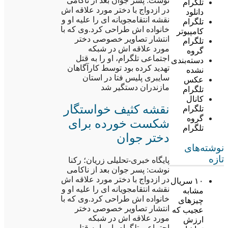
نوشت: پسر جوان بعد از ناکامی
تلگرام
در ازدواج با دختر مورد علاقه اش
دانلود
نقشه انتقامجویانه ای را علیه او و
تلگرام
خانواده اش طراحی کرد.وی که با
کامپیوتر
انتشار تصاویر خصوصی دختر
تلگرام
مورد علاقه اش در شبکه
گروه
اجتماعی تلگرام، او را به قتل
دسته‌بندی
تهدید کرده بود توسط کارآگاهان
نشده
سایبری پلیس فتا در استان
عکس
مازندران دستگیر شد
تلگرام
کانال
نقشه کثیف خواستگار
تلگرام
گروه
شکست خورده برای
تلگرام
دختر جوان
نوشته‌های
تازه
پایگاه خبری-تحلیلی زریان؛ رکنا
نوشت: پسر جوان بعد از ناکامی
در ازدواج با دختر مورد علاقه اش
۱۰ سریال
نقشه انتقامجویانه ای را علیه او و
مشابه
خانواده اش طراحی کرد.وی که با
چیزهای
انتشار تصاویر خصوصی دختر
عجیب که
مورد علاقه اش در شبکه
ارزش
اجتماعی تلگرام، او را به قتل