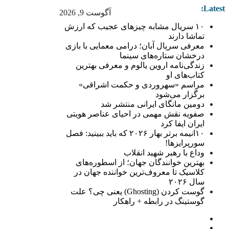
Latest:
آگوست 9, 2026
۱۰ سریال مشابه چیزهای عجیب که ارزش
تماشا دارند
معرفی سریال آبان؛ درامی معمایی با بازی
درخشان ستاره‌های سینما
زندگی‌نامه اروین یالوم و معرفی بهترین
کتاب‌های او
مراسم «سهروردی و حکمت اشراقی»
برگزار می‌شود
دومین مانگای ایرانی منتشر شد
صفویه نقش مهمی در احیای عناصر هویتی
ایران ایفا کرد
۱۰انیمه برتر بهار ۲۰۲۶ که باید ببینید: فصل
سورپرایزها!
وداع با رهبر شهید انقلاب
بهترین خوانندگان جهان؛ از اسطوره‌های
کلاسیک تا معروف‌ترین خواننده جهان در
سال ۲۰۲۶
گوست کردن (Ghosting) یعنی چی؟ علت
گوستینگ در رابطه + راهکار