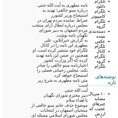
تلگرام
نامه مطهری به آیت الله جنتی
دانلود
درباره مینو خالقی/ تهدید به
تلگرام
استیضاح وزیر کشورر
کامپیوتر
صراط: نماینده مردم تهران در
تلگرام
مجلس درباره ابطال آرای منتخب
گروه
مردم اصفهان به دبیر شورای
دسته‌بندی
نگهبان نامه نوشت.
نشده
به گزارش خبرآنلاین، علی
عکس
مطهری این نامه را در کانال
تلگرام
تلگرام خود منتشر کرده است. او
کانال
همچنین در ضمن این نامه تهدید
تلگرام
کرده که اگر وزارت کشور
گروه
اعتبارنامه مینو خالقی را صادر
تلگرام
نکند، مجلس رحمانی فضلی را
استیضاح خواهد کرد.
نوشته‌های
متن نامه مطهری به شرح زیر
تازه
است:
آیت الله جنتی
۱۰ سریال
دبیر محترم شورای نگهبان
مشابه
با اهداء سلام
چیزهای
موضوع حذف خانم مینو خالقی از
عجیب که
منتخبان اصفهان در انتخابات
ارزش
مجلس شورای اسلامی مسئله ای