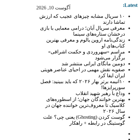
Latest:
آگوست 10, 2026
۱۰ سریال مشابه چیزهای عجیب که ارزش
تماشا دارند
معرفی سریال آبان؛ درامی معمایی با بازی
درخشان ستاره‌های سینما
زندگی‌نامه اروین یالوم و معرفی بهترین
کتاب‌های او
مراسم «سهروردی و حکمت اشراقی»
برگزار می‌شود
دومین مانگای ایرانی منتشر شد
صفویه نقش مهمی در احیای عناصر هویتی
ایران ایفا کرد
۱۰انیمه برتر بهار ۲۰۲۶ که باید ببینید: فصل
سورپرایزها!
وداع با رهبر شهید انقلاب
بهترین خوانندگان جهان؛ از اسطوره‌های
کلاسیک تا معروف‌ترین خواننده جهان در
سال ۲۰۲۶
گوست کردن (Ghosting) یعنی چی؟ علت
گوستینگ در رابطه + راهکار