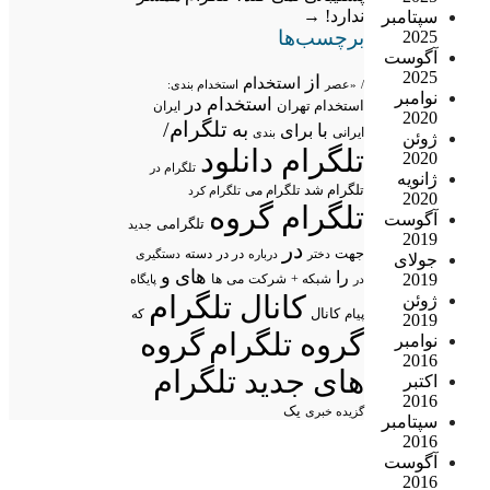
ندارد!
→
سپتامبر
برچسب‌ها
2025
آگوست
2025
از
استخدام
/
«عصر
استخدام بندی:
نوامبر
استخدام در
استخدام تهران
ایران
2020
تلگرام/
به
با
برای
ایرانی
بندی
ژوئن
تلگرام دانلود
2020
تلگرام در
ژانویه
تلگرام شد
تلگرام می
تلگرام کرد
2020
تلگرام گروه
آگوست
تلگرامی
جدید
2019
در
جهت
در در
درباره
دسته
دستگیری
دختر
جولای
های
و
را
2019
شبکه +
شرکت
می
در
ها
پایگاه
کانال تلگرام
ژوئن
پیام
کانال
که
2019
گروه تلگرام
گروه
نوامبر
2016
های جدید تلگرام
اکتبر
2016
یک
گزیده خبری
سپتامبر
2016
آگوست
2016