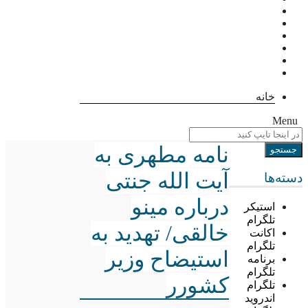
خانه
Menu
نامه مطهری به
آیت الله جنتی
دسته‌ها
درباره مینو
استیکر
تلگرام
خالقی/ تهدید به
اکانت
تلگرام
استیضاح وزیر
برنامه
تلگرام
کشورر
تلگرام
اندروید