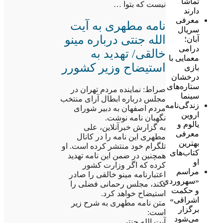
تماشا
نیست که بتوا …
دارند
معرفی
نامه مطهری به آیت
سریال
الله جنتی درباره مینو
آبان؛
درامی
خالقی/ تهدید به
معمایی با
استیضاح وزیر کشورر
بازی
درخشان
ستاره‌های
صراط: نماینده مردم تهران در
سینما
مجلس درباره ابطال آرای منتخب
زندگی‌نامه
مردم اصفهان به دبیر شورای
اروین
نگهبان نامه نوشت.
یالوم و
به گزارش خبرآنلاین، علی
معرفی
مطهری این نامه را در کانال
بهترین
تلگرام خود منتشر کرده است. او
کتاب‌های
همچنین در ضمن این نامه تهدید
او
کرده که اگر وزارت کشور
مراسم
اعتبارنامه مینو خالقی را صادر
«سهروردی
نکند، مجلس رحمانی فضلی را
و حکمت
استیضاح خواهد کرد.
اشراقی»
متن نامه مطهری به شرح زیر
برگزار
است:
می‌شود
آیت الله جنتی