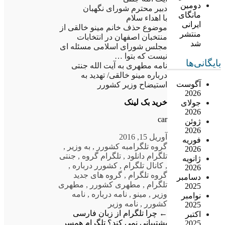
دومین
دبیر محترم شورای نگهبان
مانگای
با اهداء سلام
ایرانی
موضوع حذف خانم مینو خالقی از
منتشر
منتخبان اصفهان در انتخابات
شد
مجلس شورای اسلامی مسئله ای
نیست که بتوا …
بایگانی‌ها
نامه مطهری به آیت الله جنتی
درباره مینو خالقی/ تهدید به
آگوست
استیضاح وزیر کشورر
2026
خرید بک لینک
جولای
2026
car
ژوئن
2026
آوریل 15, 2016
فوریه
گروه تلگرام
به کشورر
,
به وزیر
,
2026
تلگرام دانلود
,
تلگرام گروه
,
جنتی
ژانویه
,
کانال تلگرام
,
کشورر درباره
,
2026
گروه تلگرام
,
گروه های جدید
دسامبر
تلگرام
,
مطهری کشورر
,
مطهری
2025
وزیر
,
مینو
,
نامه درباره
,
نامه
نوامبر
کشورر
,
نامه وزیر
2025
←
چرا تلگرام از زبان فارسی
اکتبر
پشتیبانی نمی کند؟
تلگرام همسر
2025