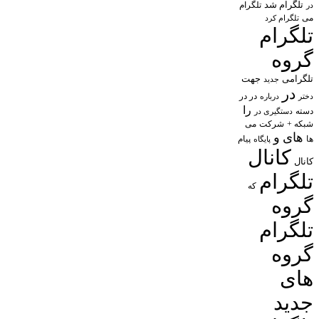
تلگرام شد
تلگرام
در
می
تلگرام کرد
تلگرام
گروه
تلگرامی
جهت
جدید
در
در در
درباره
دختر
را
دسته
دستگیری در
شبکه +
شرکت
می
های
و
پیام
ها
پایگاه
کانال
کانال
تلگرام
که
گروه
تلگرام
گروه
های
جدید