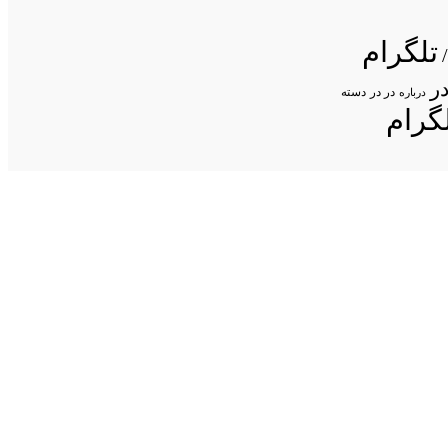
تلگرام
ر
در در
درباره
دسته
گرام