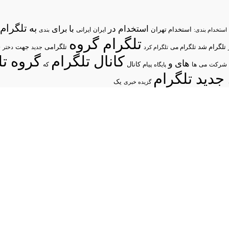
تلگرام/
به
استخدام در
با
برای
استخدام تهران
ایران
استخدام بندی:
ایرانی
بندی
تلگرام گروه
د
تلگرام شد
تلگرامی
تلگرام می
جهت
تلگرام کرد
جدید
دختر
کانال تلگرام
گروه تل
های
و
شرکت
می
پیام
کانال
ها
پایگاه
که
جدید تلگرام
یک
گزیده خبری