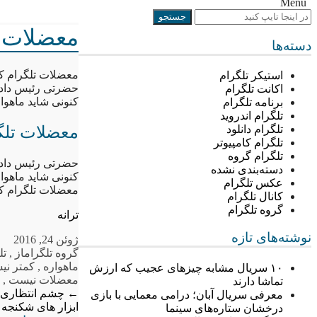
Menu
معضلات ت
دسته‌ها
معضلات تلگرام کم
استیکر تلگرام
حضرتی رئیس دادگس
اکانت تلگرام
کنونی شاید ماهوار
برنامه تلگرام
تلگرام اندروید
معضلات تلگر
تلگرام دانلود
تلگرام کامپیوتر
تلگرام گروه
حضرتی رئیس دادگس
دسته‌بندی نشده
کنونی شاید ماهوار
عکس تلگرام
معضلات تلگرام کم
کانال تلگرام
گروه تلگرام
ترانه
نوشته‌های تازه
ژوئن 24, 2016
گروه تلگرام
از
,
تل
ماهواره
,
کمتر ن
۱۰ سریال مشابه چیزهای عجیب که ارزش
معضلات نیست
,
ن
تماشا دارند
←
چشم انتظاری خو
معرفی سریال آبان؛ درامی معمایی با بازی
ابزار های شکنجه
درخشان ستاره‌های سینما