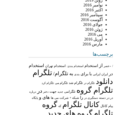
ژوئن 2019
نوامبر 2016
اکتبر 2016
سپتامبر 2016
آگوست 2016
جولای 2016
ژوئن 2016
می 2016
آوریل 2016
مارس 2016
برچسب‌ها
از
استخدام
استخدام
استخدام تهران
/
«عصر
استخدام بندی:
تلگرام
تلگرام/
به
در
با
برای
ایران
ایرانی
بندی
دانلود
تلگرام شد
تلگرام می
تلگرام در
تلگرام کرد
تلگرام گروه
در
تلگرامی
جهت
جدید
درباره
دختر
های
و
را
در در
شبکه +
شرکت
می
دسته
دستگیری در
ها
پایگاه
کانال تلگرام
گروه
پیام
کانال
که
تلگرام
گروه های جدید