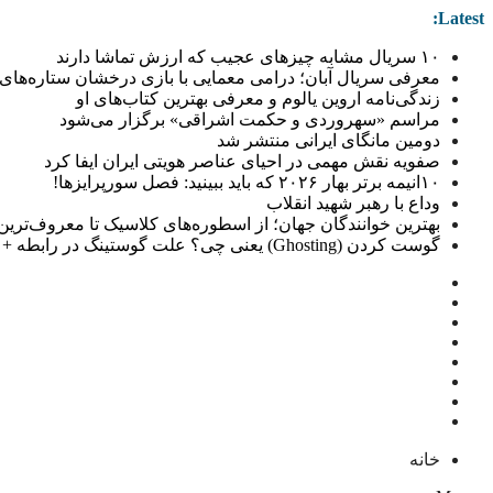
Latest:
۱۰ سریال مشابه چیزهای عجیب که ارزش تماشا دارند
معرفی سریال آبان؛ درامی معمایی با بازی درخشان ستاره‌های 
زندگی‌نامه اروین یالوم و معرفی بهترین کتاب‌های او
مراسم «سهروردی و حکمت اشراقی» برگزار می‌شود
دومین مانگای ایرانی منتشر شد
صفویه نقش مهمی در احیای عناصر هویتی ایران ایفا کرد
۱۰انیمه برتر بهار ۲۰۲۶ که باید ببینید: فصل سورپرایزها!
وداع با رهبر شهید انقلاب
بهترین خوانندگان جهان؛ از اسطوره‌های کلاسیک تا معروف‌ترین خو
گوست کردن (Ghosting) یعنی چی؟ علت گوستینگ در رابطه + راهکار
خانه