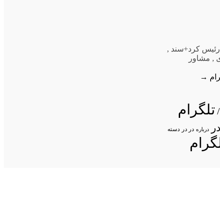
ئیس کرد+سند
,
,
مشاور
رام
→
تلگرام
ر
در در
درباره
دسته
گرام