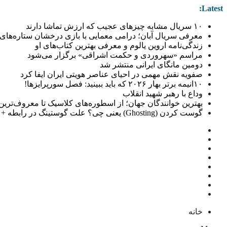
Latest:
۱۰ سریال مشابه چیزهای عجیب که ارزش تماشا دارند
معرفی سریال آبان؛ درامی معمایی با بازی درخشان ستاره‌های 
زندگی‌نامه اروین یالوم و معرفی بهترین کتاب‌های او
مراسم «سهروردی و حکمت اشراقی» برگزار می‌شود
دومین مانگای ایرانی منتشر شد
صفویه نقش مهمی در احیای عناصر هویتی ایران ایفا کرد
۱۰انیمه برتر بهار ۲۰۲۶ که باید ببینید: فصل سورپرایزها!
وداع با رهبر شهید انقلاب
بهترین خوانندگان جهان؛ از اسطوره‌های کلاسیک تا معروف‌ترین خو
گوست کردن (Ghosting) یعنی چی؟ علت گوستینگ در رابطه + راهکار
خانه