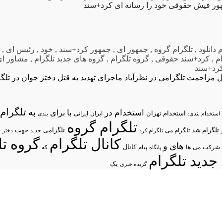
ر فیش حقوقی خود را رسانه ای کرد+سند
 دانلود
,
تلگرام گروه
,
جمهور ای
,
جمهور کرد+سند
,
خود
,
رئیس ای
,
ر
م
,
کرد+سند حقوقی
,
گروه تلگرام
,
گروه های جدید تلگرام
,
مشاور ای
رد+سند
مزاحمت تلگرامی در نظرآباد
ماجرای تهدید به قتل دختر جوان در تلگ
تلگرام/
به
استخدام در
با
برای
استخدام تهران
ایران
استخدام بندی:
ایرانی
بندی
تلگرام گروه
د
تلگرام شد
تلگرامی
تلگرام می
جهت
تلگرام کرد
جدید
دختر
کانال تلگرام
گروه تل
های
و
شرکت
می
پیام
کانال
ها
پایگاه
که
جدید تلگرام
یک
گزیده خبری