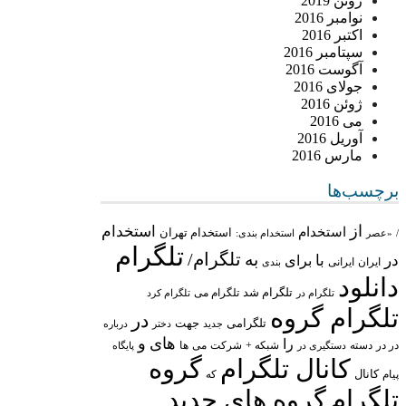
ژوئن 2019
نوامبر 2016
اکتبر 2016
سپتامبر 2016
آگوست 2016
جولای 2016
ژوئن 2016
می 2016
آوریل 2016
مارس 2016
برچسب‌ها
از
استخدام
استخدام
استخدام تهران
/
«عصر
استخدام بندی:
تلگرام
تلگرام/
به
در
با
برای
ایران
ایرانی
بندی
دانلود
تلگرام شد
تلگرام می
تلگرام در
تلگرام کرد
تلگرام گروه
در
تلگرامی
جهت
جدید
درباره
دختر
های
و
را
در در
شبکه +
شرکت
می
دسته
دستگیری در
ها
پایگاه
کانال تلگرام
گروه
پیام
کانال
که
تلگرام
گروه های جدید