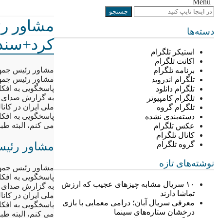
Menu
مشاور رئ
دسته‌ها
کرد+سند
استیکر تلگرام
اکانت تلگرام
مشاور رئیس جمهو
برنامه تلگرام
مشاور رئیس جمهور
تلگرام اندروید
پاسخگویی به افکا
تلگرام دانلود
به گزارش صدای ا
تلگرام کامپیوتر
ملی ایران در کان
تلگرام گروه
دسته‌بندی نشده
می کنم، البته طبق قانون، این
عکس تلگرام
کانال تلگرام
مشاور رئیس
گروه تلگرام
نوشته‌های تازه
مشاور رئیس جمهور
پاسخگویی به افکا
۱۰ سریال مشابه چیزهای عجیب که ارزش
به گزارش صدای ا
تماشا دارند
ملی ایران در کان
معرفی سریال آبان؛ درامی معمایی با بازی
درخشان ستاره‌های سینما
می کنم، البته طبق قانون، این