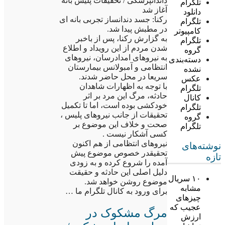
داندانپزشکی / تحقیقات پلیس بانه
تلگرام
آغاز شد
دانلود
رکنا: جسد دندانساز تجربی بانه ای
تلگرام
در مطبش پیدا شد.
کامپیوتر
به گزارش رکنا، پس از باخبر
تلگرام
شدن مردم از این رویداد و اطلاع
گروه
به نیروهای امدادرسان، نیروهای
دسته‌بندی
انتظامی و آمبولانس بیمارستان
نشده
سریعا در محل حاضر شدند.
عکس
با توجه به اظهارات شاهدان
تلگرام
حادثه، مرگ این مرد بر اثر
کانال
خودکشی بوده است، اما تا تکمیل
تلگرام
تحقیقات از جانب نیروهای پلیس ،
گروه
صحت و خلاف این موضوع بر
تلگرام
کسی آشکار نیست .
نیروهای انتظامی از هم اکنون
نوشته‌های
تحقیقدر خصوص موضوع پیش
تازه
آمده را شروع کرده و به زودی
دلیل اصلی این حادثه و حقیقت
۱۰ سریال
موضوع روشن خواهد شد.
مشابه
برای ورود به کانال تلگرام ما …
چیزهای
عجیب که
مرگ مشکوک در
ارزش