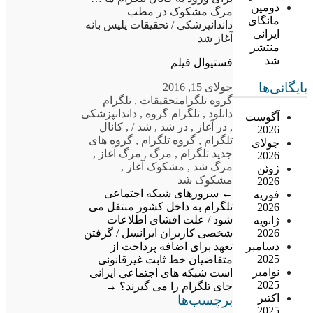
دومین
مرگ مشکوک در مطب
مانگای
داندانپزشکی / تحقیقات پلیس بانه
ایرانی
آغاز شد
منتشر
شد
فستیوال فیلم
بایگانی‌ها
جولای 15, 2016
گروه تلگرام
تحقیقات
,
تلگرام
دانلود
,
تلگرام گروه
,
داندانپزشکی
آگوست
,
در آغاز
,
در شد
,
شد /
,
کانال
2026
تلگرام
,
گروه تلگرام
,
گروه های
جولای
جدید تلگرام
,
مرگ
,
مرگ آغاز
,
2026
مرگ شد
,
مشکوک آغاز
,
ژوئن
مشکوک شد
2026
←
سرورهای شبکه اجتماعی
فوریه
تلگرام به داخل کشور منتقل می
2026
شود / علت افشای اطلاعات
ژانویه
شخصی کاربران ایرانسل / گرفتن
2026
تعهد برای اضافه پرداخت از
دسامبر
2025
متقاضیان خط ثابت غیرقانونی
نوامبر
است
شبکه های اجتماعی ایرانی
2025
جای تلگرام را می گیرند؟
→
اکتبر
برچسب‌ها
2025