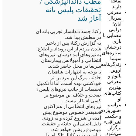
مطب داندانپزشکی /
تماشا
دارند
تحقیقات پلیس بانه
معرفی
آغاز شد
سریال
آبان؛
درامی
رکنا: جسد دندانساز تجربی بانه ای
معمایی با
در مطبش پیدا شد.
بازی
به گزارش رکنا، پس از باخبر
درخشان
شدن مردم از این رویداد و اطلاع
ستاره‌های
به نیروهای امدادرسان، نیروهای
سینما
انتظامی و آمبولانس بیمارستان
زندگی‌نامه
سریعا در محل حاضر شدند.
اروین
با توجه به اظهارات شاهدان
یالوم و
حادثه، مرگ این مرد بر اثر
معرفی
خودکشی بوده است، اما تا تکمیل
بهترین
تحقیقات از جانب نیروهای پلیس ،
کتاب‌های
صحت و خلاف این موضوع بر
او
کسی آشکار نیست .
مراسم
نیروهای انتظامی از هم اکنون
«سهروردی
تحقیقدر خصوص موضوع پیش
و حکمت
آمده را شروع کرده و به زودی
اشراقی»
دلیل اصلی این حادثه و حقیقت
برگزار
موضوع روشن خواهد شد.
می‌شود
برای ورود به کانال تلگرام ما …