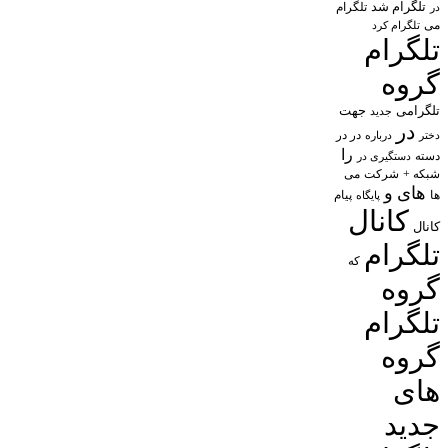
تلگرام شد
تلگرام
در
می
تلگرام کرد
تلگرام
گروه
تلگرامی
جهت
جدید
در
در در
درباره
دختر
را
دسته
دستگیری در
شبکه +
شرکت
می
های
و
پیام
ها
پایگاه
کانال
کانال
تلگرام
که
گروه
تلگرام
گروه
های
جدید