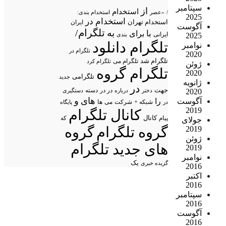
سپتامبر
از
استخدام
/
«عصر
استخدام بندی:
2025
استخدام در
استخدام تهران
ایران
آگوست
تلگرام/
به
با
برای
2025
ایرانی
بندی
تلگرام دانلود
نوامبر
تلگرام در
2020
تلگرام شد
تلگرام می
تلگرام کرد
ژوئن
تلگرام گروه
2020
تلگرامی
جدید
ژانویه
در
جهت
در در
2020
درباره
دسته
دستگیری
دختر
های
و
آگوست
را
شبکه +
شرکت
می
در
ها
پایگاه
2019
کانال تلگرام
پیام
کانال
که
جولای
گروه تلگرام
گروه
2019
ژوئن
های جدید تلگرام
2019
نوامبر
یک
گزیده خبری
2016
اکتبر
2016
سپتامبر
2016
آگوست
2016