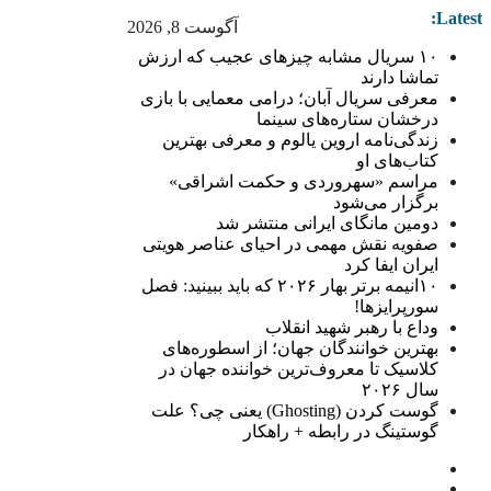
Latest:
آگوست 8, 2026
۱۰ سریال مشابه چیزهای عجیب که ارزش
تماشا دارند
معرفی سریال آبان؛ درامی معمایی با بازی
درخشان ستاره‌های سینما
زندگی‌نامه اروین یالوم و معرفی بهترین
کتاب‌های او
مراسم «سهروردی و حکمت اشراقی»
برگزار می‌شود
دومین مانگای ایرانی منتشر شد
صفویه نقش مهمی در احیای عناصر هویتی
ایران ایفا کرد
۱۰انیمه برتر بهار ۲۰۲۶ که باید ببینید: فصل
سورپرایزها!
وداع با رهبر شهید انقلاب
بهترین خوانندگان جهان؛ از اسطوره‌های
کلاسیک تا معروف‌ترین خواننده جهان در
سال ۲۰۲۶
گوست کردن (Ghosting) یعنی چی؟ علت
گوستینگ در رابطه + راهکار