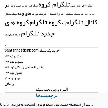
تلگرام گروه
در
تلگرامی
جهت
تلگرام می
تلگرام کرد
جدید
دختر
های
و
را
کانال
در در
دسته
شبکه +
شرکت
می
ها
پیام
درباره
دستگیری در
پایگاه
کانال تلگرام
گروه تلگرام
گروه های
که
جدید تلگرام
یک
گزیده خبری
.
خرید بک لینک behtarinbacklink.com
لایسنس نود32
پسورد نود 32
اوکلی لایسنس رایگان نود 32
همیار نود 32
بهترین سئو
رایگان
آنتی ویروس تحت شبکه
برچسب‌ها
از
استخدام در
با
استخدام
استخدام تهران
ایران
ایرانی
/
«عصر
استخدام بندی: