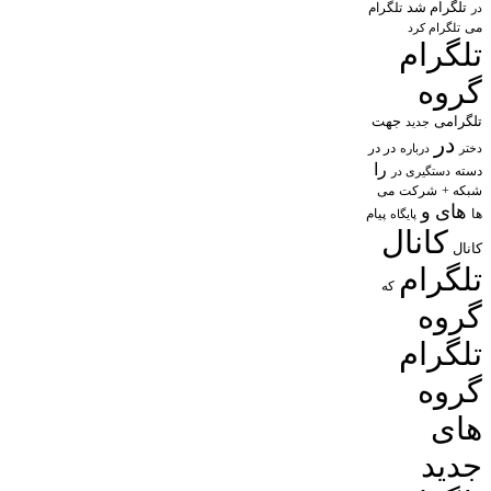
تلگرام شد
تلگرام
در
می
تلگرام کرد
تلگرام
گروه
تلگرامی
جهت
جدید
در
در در
درباره
دختر
را
دسته
دستگیری در
شبکه +
شرکت
می
های
و
پیام
ها
پایگاه
کانال
کانال
تلگرام
که
گروه
تلگرام
گروه
های
جدید