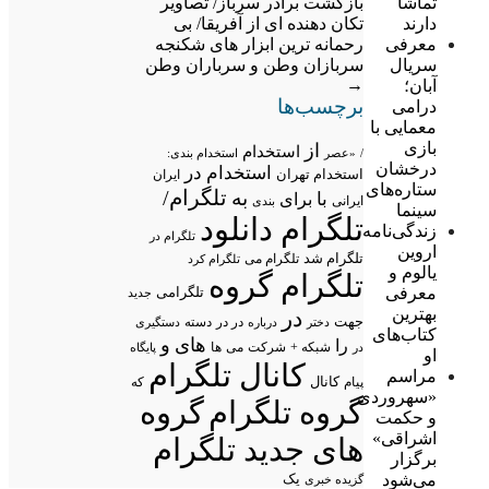
بازگشت برادر سرباز/ تصاویر
تماشا
تکان دهنده ای از آفریقا/ بی
دارند
رحمانه ترین ابزار های شکنجه
معرفی
سربازان وطن و سرباران وطن
سریال
→
آبان؛
برچسب‌ها
درامی
معمایی با
بازی
از
استخدام
/
«عصر
استخدام بندی:
درخشان
استخدام در
استخدام تهران
ایران
ستاره‌های
تلگرام/
به
با
برای
ایرانی
بندی
سینما
تلگرام دانلود
زندگی‌نامه
تلگرام در
اروین
تلگرام شد
تلگرام می
تلگرام کرد
یالوم و
تلگرام گروه
معرفی
تلگرامی
جدید
بهترین
در
جهت
در در
درباره
دسته
دستگیری
دختر
کتاب‌های
های
و
را
شبکه +
شرکت
می
در
ها
پایگاه
او
کانال تلگرام
مراسم
پیام
کانال
که
«سهروردی
گروه تلگرام
گروه
و حکمت
اشراقی»
های جدید تلگرام
برگزار
می‌شود
یک
گزیده خبری