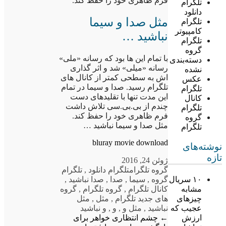
فرم ظاهری خود را حفظ کند.
تلگرام
دانلود
مثل صدا و سیما
تلگرام
کامپیوتر
نباشید …
تلگرام
گروه
با تمام این ها بود که رسانه «ملی»
دسته‌بندی
رسانه «میلی» شد و اثر گذاری
نشده
اش به سطحی کمتر از کانال های
عکس
تلگرام رسید. صدا و سیما در تمام
تلگرام
این مدت تنها با تقلیدهای دست
کانال
چندم از بی.بی.سی تلاش داشت
تلگرام
فرم ظاهری خود را حفظ کند.
گروه
مثل صدا و سیما نباشید …
تلگرام
bluray movie download
نوشته‌های
تازه
ژوئن 24, 2016
گروه تلگرام
تلگرام دانلود
,
تلگرام
گروه
,
سیما
,
صدا
,
صدا نباشید
,
۱۰ سریال
کانال تلگرام
,
گروه تلگرام
,
گروه
مشابه
های جدید تلگرام
,
مثل
,
مثل
چیزهای
نباشید
,
مثل و
,
و
,
و نباشید
عجیب که
←
چشم انتظاری خواهر برای
ارزش