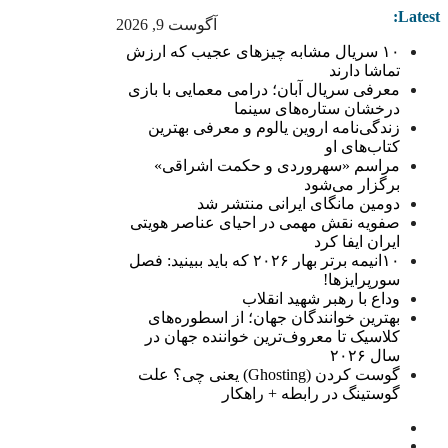
Latest:
آگوست 9, 2026
۱۰ سریال مشابه چیزهای عجیب که ارزش
تماشا دارند
معرفی سریال آبان؛ درامی معمایی با بازی
درخشان ستاره‌های سینما
زندگی‌نامه اروین یالوم و معرفی بهترین
کتاب‌های او
مراسم «سهروردی و حکمت اشراقی»
برگزار می‌شود
دومین مانگای ایرانی منتشر شد
صفویه نقش مهمی در احیای عناصر هویتی
ایران ایفا کرد
۱۰انیمه برتر بهار ۲۰۲۶ که باید ببینید: فصل
سورپرایزها!
وداع با رهبر شهید انقلاب
بهترین خوانندگان جهان؛ از اسطوره‌های
کلاسیک تا معروف‌ترین خواننده جهان در
سال ۲۰۲۶
گوست کردن (Ghosting) یعنی چی؟ علت
گوستینگ در رابطه + راهکار