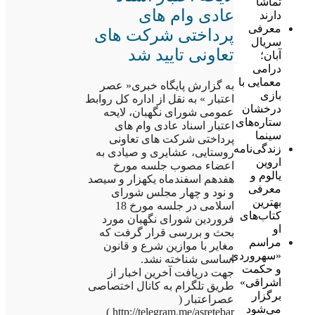
تماشا
عادی وام های
دارند
معرفی
پرداختی شرکت های
سریال
تعاونی تایید شد
آبان؛
درامی
معمایی با
به گزارش پایگاه خبری« عصر
بازی
اعتبار » به نقل از اداره کل روابط
درخشان
عمومی شورای نگهبان، لایحه
ستاره‌های
اعتبار اسناد عادی وام های
سینما
پرداختی شرکت های تعاونی
زندگی‌نامه
روستایی، عشایری و صیادی به
اروین
اعضاء مصوب جلسه مورخ
یالوم و
هفدهم اسفندماه یکهزار و سیصد
معرفی
و نود و چهار مجلس شورای
بهترین
اسلامی در جلسه مورخ 18
کتاب‌های
فروردین شورای نگهبان مورد
او
بحث و بررسی قرار گرفت که
مراسم
مغایر با موازین شرع و قانون
«سهروردی
اساسی شناخته نشد.
و حکمت
جهت دریافت آخرین اخبار از
اشراقی»
طریق تلگرام به کانال اختصاصی
برگزار
عصراعتبار (
می‌شود
http://telegram.me/asretebar )