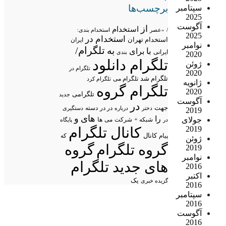
برچسب‌ها
سپتامبر
2025
آگوست
از
استخدام
/
«عصر
استخدام بندی:
2025
استخدام در
استخدام تهران
ایران
نوامبر
تلگرام/
به
با
برای
ایرانی
بندی
2020
تلگرام دانلود
ژوئن
تلگرام در
2020
تلگرام شد
تلگرام می
تلگرام کرد
ژانویه
تلگرام گروه
2020
تلگرامی
جدید
آگوست
در
جهت
در در
درباره
دسته
دستگیری
دختر
2019
های
و
را
جولای
شبکه +
شرکت
می
در
ها
پایگاه
2019
کانال تلگرام
پیام
کانال
که
ژوئن
گروه تلگرام
گروه
2019
نوامبر
های جدید تلگرام
2016
اکتبر
یک
گزیده خبری
2016
سپتامبر
2016
آگوست
2016