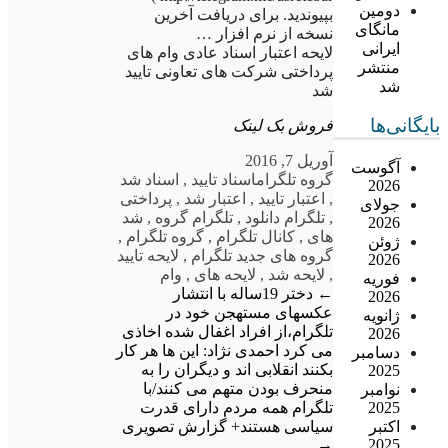
دومین
بپیوندید. برای دریافت آخرین
مانگای
نسخه از نرم افزار …
ایرانی
لایحه اعتبار اسناد عادی وام های
منتشر
پرداختی شرکت های تعاونی تایید
شد
شد
بایگانی‌ها
فروش بک لینک
آوریل 7, 2016
آگوست
گروه تلگرام
اسناد تایید
,
اسناد شد
2026
,
اعتبار تایید
,
اعتبار شد
,
پرداختی
جولای
,
تلگرام دانلود
,
تلگرام گروه
,
شد
2026
های
,
کانال تلگرام
,
گروه تلگرام
,
ژوئن
گروه های جدید تلگرام
,
لایحه تایید
2026
,
لایحه شد
,
لایحه های
,
وام
فوریه
←
دختر 19ساله با انتشار
2026
عکسهای مستهجن خود در
ژانویه
تلگرام،از افراد اغفال شده اخاذی
2026
می کرد
احمدی نژاد: این ها هر کار
دسامبر
بکنند انقلابی اند و دیگران را به
2025
منحرف بودن متهم می کنند/با
نوامبر
تلگرام همه مردم دارای قدرت
2025
سیاسی هستند+ گزارش تصویری
اکتبر
→
2025