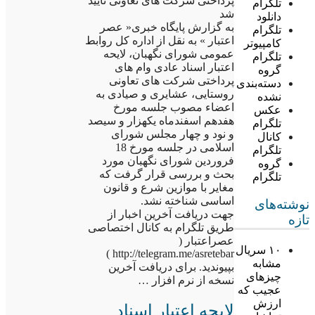
پرداختی شرکت های تعاونی تایید
تلگرام
شد
دانلود
به گزارش پایگاه خبری« عصر
تلگرام
اعتبار » به نقل از اداره کل روابط
کامپیوتر
عمومی شورای نگهبان، لایحه
تلگرام
اعتبار اسناد عادی وام های
گروه
پرداختی شرکت های تعاونی
دسته‌بندی
روستایی، عشایری و صیادی به
نشده
اعضاء مصوب جلسه مورخ
عکس
هفدهم اسفندماه یکهزار و سیصد
تلگرام
و نود و چهار مجلس شورای
کانال
اسلامی در جلسه مورخ 18
تلگرام
فروردین شورای نگهبان مورد
گروه
بحث و بررسی قرار گرفت که
تلگرام
مغایر با موازین شرع و قانون
اساسی شناخته نشد.
نوشته‌های
جهت دریافت آخرین اخبار از
تازه
طریق تلگرام به کانال اختصاصی
عصراعتبار (
۱۰ سریال
http://telegram.me/asretebar )
مشابه
بپیوندید. برای دریافت آخرین
چیزهای
نسخه از نرم افزار …
عجیب که
ارزش
لایحه اعتبار اسناد