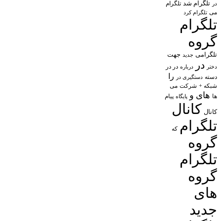
تلگرام شد
تلگرام
در
می
تلگرام کرد
تلگرام
گروه
تلگرامی
جهت
جدید
در
در در
درباره
دختر
را
دسته
دستگیری در
شبکه +
شرکت
می
های
و
پیام
ها
پایگاه
کانال
کانال
تلگرام
که
گروه
تلگرام
گروه
های
جدید