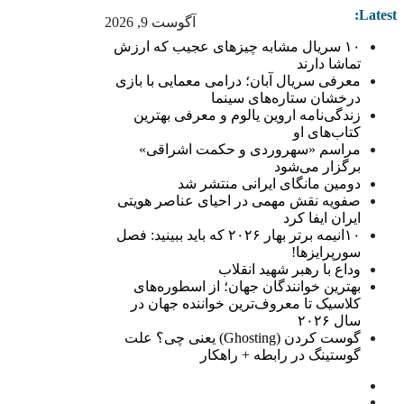
Latest:
آگوست 9, 2026
۱۰ سریال مشابه چیزهای عجیب که ارزش
تماشا دارند
معرفی سریال آبان؛ درامی معمایی با بازی
درخشان ستاره‌های سینما
زندگی‌نامه اروین یالوم و معرفی بهترین
کتاب‌های او
مراسم «سهروردی و حکمت اشراقی»
برگزار می‌شود
دومین مانگای ایرانی منتشر شد
صفویه نقش مهمی در احیای عناصر هویتی
ایران ایفا کرد
۱۰انیمه برتر بهار ۲۰۲۶ که باید ببینید: فصل
سورپرایزها!
وداع با رهبر شهید انقلاب
بهترین خوانندگان جهان؛ از اسطوره‌های
کلاسیک تا معروف‌ترین خواننده جهان در
سال ۲۰۲۶
گوست کردن (Ghosting) یعنی چی؟ علت
گوستینگ در رابطه + راهکار