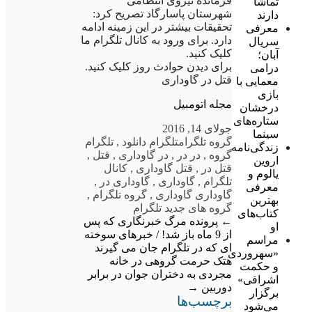
فرمانده نیروی انتظامی
تماشا
شهرستان پاسارگاد تصریح کرد:
دارند
تحقیقات بیشتر در این زمینه ادامه
معرفی
دارد. برای ورود به کانال تلگرام ما
سریال
کلیک کنید.
آبان؛
برای دیدن حوادث روز کلیک کنید.
درامی
قتل در گاوداری
معمایی با
بازی
مجله اتومبیل
درخشان
ستاره‌های
جولای 14, 2016
سینما
گروه تلگرام
تلگرام دانلود
,
تلگرام
زندگی‌نامه
گروه
,
در در
,
در گاوداری
,
قتل
,
اروین
قتل در
,
قتل گاوداری
,
کانال
یالوم و
تلگرام
,
گاوداری
,
گاوداری در
,
معرفی
گاوداری گاوداری
,
گروه تلگرام
,
بهترین
گروه های جدید تلگرام
کتاب‌های
←
پرونده مرگ خبرنگاری که پس
او
از 9 ماه باز شد! / خبرهای سوخته
مراسم
ای که در تلگرام جان می گیرند
«سهروردی
هتک حرمت گروهی در خانه
و حکمت
مجردی به دختران جوان در برابر
اشراقی»
دوربین
→
برگزار
برچسب‌ها
می‌شود