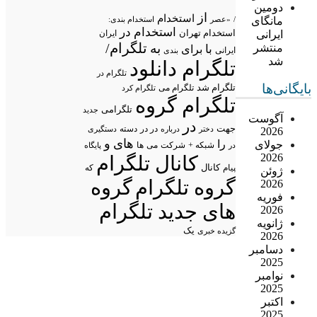
دومین
از
استخدام
مانگای
/
«عصر
استخدام بندی:
استخدام در
استخدام تهران
ایرانی
ایران
تلگرام/
به
منتشر
با
برای
ایرانی
بندی
شد
تلگرام دانلود
تلگرام در
بایگانی‌ها
تلگرام شد
تلگرام می
تلگرام کرد
تلگرام گروه
تلگرامی
جدید
آگوست
در
جهت
در در
درباره
دسته
دستگیری
2026
دختر
های
و
را
جولای
شبکه +
شرکت
می
در
ها
پایگاه
2026
کانال تلگرام
پیام
کانال
که
ژوئن
گروه تلگرام
گروه
2026
فوریه
های جدید تلگرام
2026
ژانویه
یک
گزیده خبری
2026
دسامبر
2025
نوامبر
2025
اکتبر
2025