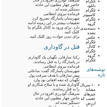
سرهنگ گودرزی افزود:در حال
تلگرام
حاضر چهار مظنون این حادثه
دانلود
دستگیر شده اند.
تلگرام
فرمانده نیروی انتظامی
کامپیوتر
شهرستان پاسارگاد تصریح کرد:
تلگرام
تحقیقات بیشتر در این زمینه ادامه
گروه
دارد. برای ورود به کانال تلگرام ما
دسته‌بندی
کلیک کنید.
نشده
برای دیدن حوادث روز کلیک کنید.
عکس
تلگرام
قتل در گاوداری
کانال
تلگرام
گروه
رکنا: سارقان، نگهبان یک گاوداری
تلگرام
در پاسارگاد را به قتل رساندند.
فرمانده نیروی انتظامی
نوشته‌های
شهرستان پاسارگاد گفت: ساعاتی
تازه
پیش سارقان با هدف سرقت پول
نگهبان که تبعه افغانی بود وارد
گاوداری شده و با سلاح شکاری او
۱۰ سریال
را به قتل رساندند.
مشابه
سرهنگ گودرزی افزود:در حال
چیزهای
حاضر چهار مظنون این حادثه
عجیب که
دستگیر شده اند.
ارزش