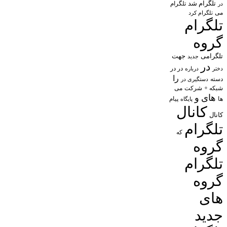
تلگرام شد
تلگرام
در
می
تلگرام کرد
تلگرام
گروه
تلگرامی
جهت
جدید
در
در در
درباره
دختر
را
دسته
دستگیری در
شبکه +
شرکت
می
های
و
پیام
ها
پایگاه
کانال
کانال
تلگرام
که
گروه
تلگرام
گروه
های
جدید