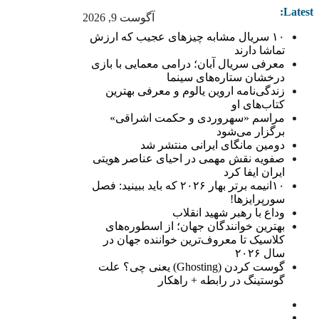
Latest:
آگوست 9, 2026
۱۰ سریال مشابه چیزهای عجیب که ارزش
تماشا دارند
معرفی سریال آبان؛ درامی معمایی با بازی
درخشان ستاره‌های سینما
زندگی‌نامه اروین یالوم و معرفی بهترین
کتاب‌های او
مراسم «سهروردی و حکمت اشراقی»
برگزار می‌شود
دومین مانگای ایرانی منتشر شد
صفویه نقش مهمی در احیای عناصر هویتی
ایران ایفا کرد
۱۰انیمه برتر بهار ۲۰۲۶ که باید ببینید: فصل
سورپرایزها!
وداع با رهبر شهید انقلاب
بهترین خوانندگان جهان؛ از اسطوره‌های
کلاسیک تا معروف‌ترین خواننده جهان در
سال ۲۰۲۶
گوست کردن (Ghosting) یعنی چی؟ علت
گوستینگ در رابطه + راهکار