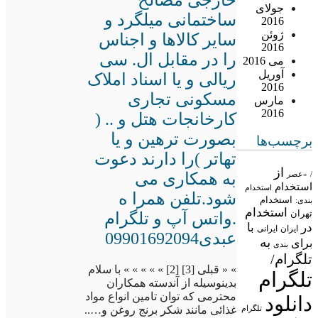
جولای
ساختمانی میلگرد و
2016
ژوئن
سایر کالاها و اجناس
2016
را در مقابل ال. سی
می 2016
آوریل
ریالی و یا اسناد املاک
2016
مسکونی تجاری
مارس
2016
کارخانجات هتل و .. (
بصورت ترهین و یا
برچسب‌ها
تهاتر )را دارند دعوت
از
/
«عصر
به همکاری می
استخدام
استخدام
شود.تلفن همرا ه
استخدام
بندی:
استخدام
تهران
.واتس آپ و تلگرام
در
با
ایران
ایرانی
عبدی09901692094
به
برای
بندی
تلگرام/
» « قبلی [3] [2] » » » » » با سلام
تلگرام
بدینوسیله از آندسته همکاران
محترمی که توان تامین انواع مواد
دانلود
غذائی مانند شکر برنج روغن و…..
تلگرام