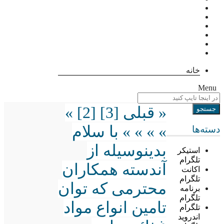
خانه
Menu
« قبلی [3] [2] »
» » » » با سلام
دسته‌ها
بدینوسیله از
استیکر
تلگرام
آندسته همکاران
اکانت
تلگرام
محترمی که توان
برنامه
تلگرام
تامین انواع مواد
تلگرام
اندروید