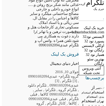
محترمی که توان تامین انواع مواد
تلگرام
غذائی مانند شکر برنج روغن و…..
گزیده
انواع خودرو داخلی و خارجی
یک
خبری
مصالح ساختمانی میلگرد و سایر
.
کالاها و اجناس را در مقابل ال.
سی ریالی و یا اسناد املاک
مسکونی تجاری کارخانجات هتل و
خرید بک لینک
.. ( بصورت ترهین و یا تهاتر )را
behtarinbacklink.com
دارند دعوت به همکاری می
لایسنس نود32
شود.تلفن همرا ه .واتس آپ و
پسورد نود 32
تلگرام عبدی09901692094
اوکلی لایسنس
رایگان نود 32
فروش بک لینک
همیار نود 32
بهترین سئو
اخبار دنیای دیجیتال
رایگان
آنتی ویروس
جولای 10, 2016
تحت شبکه
گروه تلگرام
» عبدی09901692094
برچسب‌ها
,
[3] تلگرام
,
[3]
عبدی09901692094
,
تلگرام دانلود
از
/
«عصر
,
تلگرام گروه
,
تلگرام/
,
سایر
,
استخدام
استخدام
عبدی09901692094 کالاها
,
قبلی
استخدام
بندی:
تلگرام
,
قبلی عبدی09901692094
استخدام
تهران
,
کالاها
,
کانال تلگرام
,
گروه
در
با