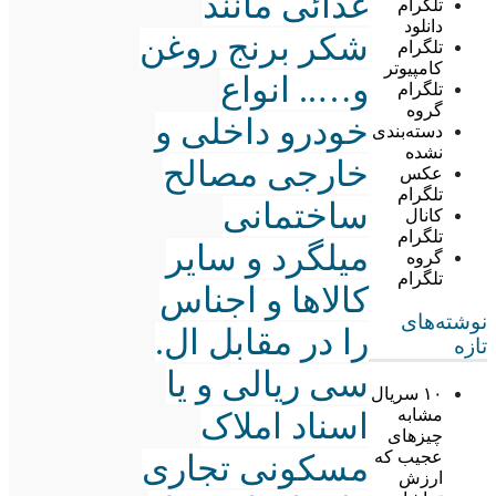
غذائی مانند
تلگرام
دانلود
شکر برنج روغن
تلگرام
کامپیوتر
و….. انواع
تلگرام
گروه
خودرو داخلی و
دسته‌بندی
نشده
خارجی مصالح
عکس
تلگرام
ساختمانی
کانال
تلگرام
میلگرد و سایر
گروه
تلگرام
کالاها و اجناس
نوشته‌های
را در مقابل ال.
تازه
سی ریالی و یا
۱۰ سریال
مشابه
اسناد املاک
چیزهای
عجیب که
مسکونی تجاری
ارزش