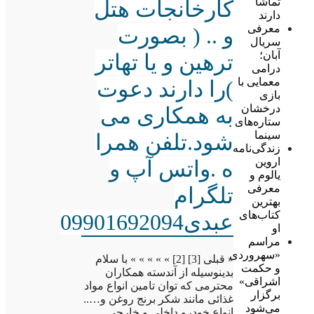
تماشا
کارخانجات هتل
دارند
معرفی
و .. ( بصورت
سریال
آبان؛
ترهین و یا تهاتر
درامی
معمایی با
)را دارند دعوت
بازی
درخشان
به همکاری می
ستاره‌های
سینما
شود.تلفن همرا
زندگی‌نامه
اروین
ه .واتس آپ و
یالوم و
معرفی
تلگرام
بهترین
کتاب‌های
عبدی09901692094
او
مراسم
«سهروردی
« قبلی [3] [2] » » » » » با سلام
و حکمت
بدینوسیله از آندسته همکاران
اشراقی»
محترمی که توان تامین انواع مواد
برگزار
غذائی مانند شکر برنج روغن و…..
می‌شود
انواع خودرو داخلی و خارجی