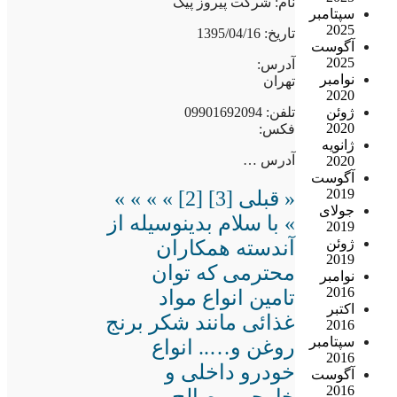
نام: شرکت پیروز پیک
سپتامبر
2025
تاریخ: 1395/04/16
آگوست
2025
آدرس:
نوامبر
تهران
2020
تلفن: 09901692094
ژوئن
2020
فکس:
ژانویه
آدرس …
2020
آگوست
2019
« قبلی [3] [2] » » » »
جولای
» با سلام بدینوسیله از
2019
ژوئن
آندسته همکاران
2019
محترمی که توان
نوامبر
2016
تامین انواع مواد
اکتبر
غذائی مانند شکر برنج
2016
سپتامبر
روغن و….. انواع
2016
خودرو داخلی و
آگوست
2016
خارجی مصالح