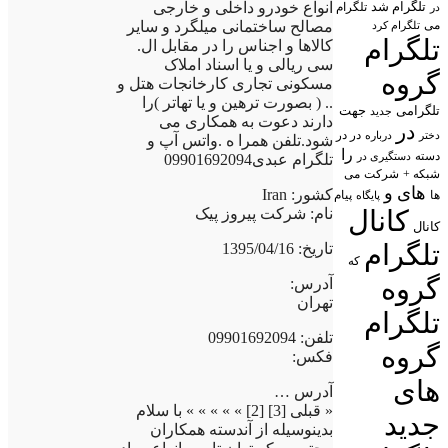
انواع خودرو داخلی و خارجی
تلگرام شد
تلگرام
در
مصالح ساختمانی میلگرد و سایر
می
تلگرام کرد
تلگرام
کالاها و اجناس را در مقابل ال.
سی ریالی و یا اسناد املاک
گروه
مسکونی تجاری کارخانجات هتل و
.. ( بصورت ترهین و یا تهاتر )را
تلگرامی
جهت
جدید
دارند دعوت به همکاری می
در
در در
درباره
دختر
شود.تلفن همرا ه .واتس آپ و
را
دسته
دستگیری در
تلگرام عبدی09901692094
شبکه +
شرکت
می
های
و
کشور: Iran
پیام
ها
پایگاه
نام: شرکت پیروز پیک
کانال
کانال
تلگرام
تاریخ: 1395/04/16
که
گروه
آدرس:
تهران
تلگرام
تلفن: 09901692094
گروه
فکس:
های
آدرس …
« قبلی [3] [2] » » » » » با سلام
جدید
بدینوسیله از آندسته همکاران