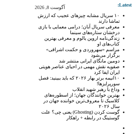
Latest:
آگوست 8, 2026
۱۰ سریال مشابه چیزهای عجیب که ارزش
تماشا دارند
معرفی سریال آبان؛ درامی معمایی با بازی
درخشان ستاره‌های سینما
زندگی‌نامه اروین یالوم و معرفی بهترین
کتاب‌های او
مراسم «سهروردی و حکمت اشراقی»
برگزار می‌شود
دومین مانگای ایرانی منتشر شد
صفویه نقش مهمی در احیای عناصر هویتی
ایران ایفا کرد
۱۰انیمه برتر بهار ۲۰۲۶ که باید ببینید: فصل
سورپرایزها!
وداع با رهبر شهید انقلاب
بهترین خوانندگان جهان؛ از اسطوره‌های
کلاسیک تا معروف‌ترین خواننده جهان در
سال ۲۰۲۶
گوست کردن (Ghosting) یعنی چی؟ علت
گوستینگ در رابطه + راهکار