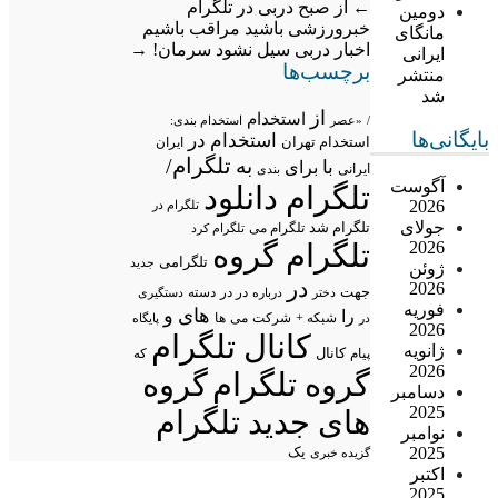
←
از صبح دربی در تلگرام
دومین
خبرورزشی باشید
مراقب باشیم
مانگای
اخبار دربی سیل نشود سرمان!
→
ایرانی
برچسب‌ها
منتشر
شد
از
استخدام
/
«عصر
استخدام بندی:
بایگانی‌ها
استخدام در
استخدام تهران
ایران
تلگرام/
به
با
برای
ایرانی
بندی
آگوست
تلگرام دانلود
2026
تلگرام در
جولای
تلگرام شد
تلگرام می
تلگرام کرد
تلگرام گروه
2026
تلگرامی
جدید
ژوئن
در
2026
جهت
در در
درباره
دسته
دستگیری
دختر
فوریه
های
و
را
شبکه +
شرکت
می
در
ها
پایگاه
2026
کانال تلگرام
ژانویه
پیام
کانال
که
2026
گروه تلگرام
گروه
دسامبر
2025
های جدید تلگرام
نوامبر
2025
یک
گزیده خبری
اکتبر
2025