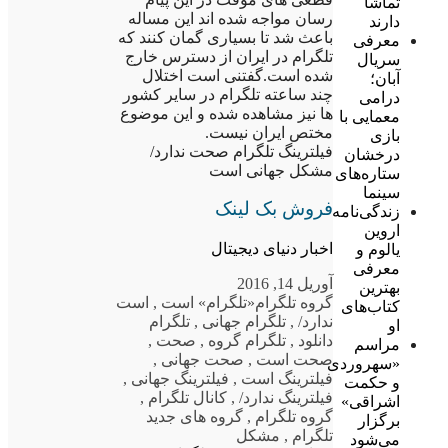
تماشا
رسان مواجه شده اند این مساله
دارند
باعث شد تا بسیاری گمان کنند که
معرفی
تلگرام در ایران از دسترس خارج
سریال
شده است.گفتنی است اختلال
آبان؛
چند ساعته تلگرام در سایر کشور
درامی
ها نیز مشاهده شده و این موضوع
معمایی با
مختص ایران نیست.
بازی
فیلترینگ تلگرام صحت ندارد/
درخشان
مشکل جهانی است
ستاره‌های
سینما
فروش بک لینک
زندگی‌نامه
اروین
اخبار دنیای دیجیتال
یالوم و
معرفی
آوریل 14, 2016
بهترین
گروه تلگرام
«تلگرام» است
,
است
کتاب‌های
ندارد/
,
تلگرام جهانی
,
تلگرام
او
دانلود
,
تلگرام گروه
,
صحت
,
مراسم
صحت است
,
صحت جهانی
,
«سهروردی
فیلترینگ است
,
فیلترینگ جهانی
,
و حکمت
فیلترینگ ندارد/
,
کانال تلگرام
,
اشراقی»
گروه تلگرام
,
گروه های جدید
برگزار
تلگرام
,
مشکل
می‌شود