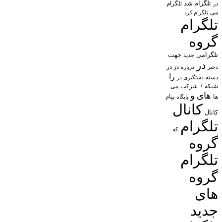
تلگرام شد
تلگرام
در
می
تلگرام کرد
تلگرام
گروه
تلگرامی
جهت
جدید
در
در در
درباره
دختر
را
دسته
دستگیری در
شبکه +
شرکت
می
های
و
پیام
ها
پایگاه
کانال
کانال
تلگرام
که
گروه
تلگرام
گروه
های
جدید