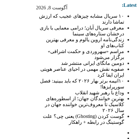
Latest:
آگوست 8, 2026
۱۰ سریال مشابه چیزهای عجیب که ارزش
تماشا دارند
معرفی سریال آبان؛ درامی معمایی با بازی
درخشان ستاره‌های سینما
زندگی‌نامه اروین یالوم و معرفی بهترین
کتاب‌های او
مراسم «سهروردی و حکمت اشراقی»
برگزار می‌شود
دومین مانگای ایرانی منتشر شد
صفویه نقش مهمی در احیای عناصر هویتی
ایران ایفا کرد
۱۰انیمه برتر بهار ۲۰۲۶ که باید ببینید: فصل
سورپرایزها!
وداع با رهبر شهید انقلاب
بهترین خوانندگان جهان؛ از اسطوره‌های
کلاسیک تا معروف‌ترین خواننده جهان در
سال ۲۰۲۶
گوست کردن (Ghosting) یعنی چی؟ علت
گوستینگ در رابطه + راهکار