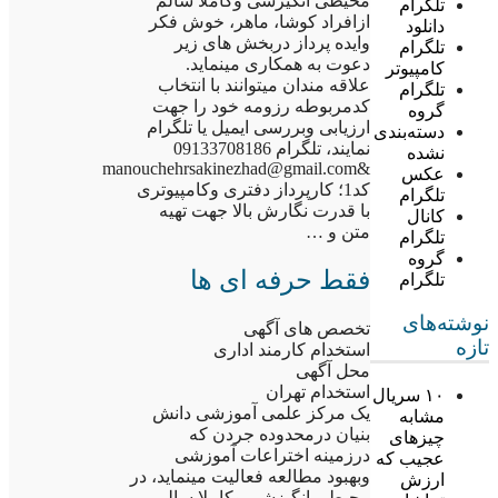
محیطی انگیزشی وکاملا سالم
تلگرام
ازافراد کوشا، ماهر، خوش فکر
دانلود
وایده پرداز دربخش های زیر
تلگرام
دعوت به همکاری مینماید.
کامپیوتر
علاقه مندان میتوانند با انتخاب
تلگرام
کدمربوطه رزومه خود را جهت
گروه
ارزیابی وبررسی ایمیل یا تلگرام
دسته‌بندی
نمایند، تلگرام 09133708186
نشده
&manouchehrsakinezhad@gmail.com
عکس
کد1؛ کارپرداز دفتری وکامپیوتری
تلگرام
با قدرت نگارش بالا جهت تهیه
کانال
متن و …
تلگرام
گروه
فقط حرفه ای ها
تلگرام
نوشته‌های
تخصص های آگهی
تازه
استخدام کارمند اداری
محل آگهی
استخدام تهران
۱۰ سریال
یک مرکز علمی آموزشی دانش
مشابه
بنیان درمحدوده جردن که
چیزهای
درزمینه اختراعات آموزشی
عجیب که
وبهبود مطالعه فعالیت مینماید، در
ارزش
محیطی انگیزشی وکاملا سالم