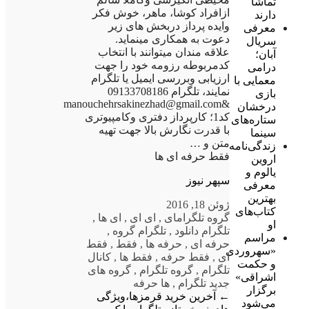
تماشا
ازافراد کوشا، ماهر، خوش فکر
دارند
وایده پرداز دربخش های زیر
معرفی
دعوت به همکاری مینماید.
سریال
علاقه مندان میتوانند با انتخاب
آبان؛
کدمربوطه رزومه خود را جهت
درامی
ارزیابی وبررسی ایمیل یا تلگرام
معمایی با
نمایند، تلگرام 09133708186
بازی
&manouchehrsakinezhad@gmail.com
درخشان
کد1؛ کارپرداز دفتری وکامپیوتری
ستاره‌های
با قدرت نگارش بالا جهت تهیه
سینما
متن و …
زندگی‌نامه
فقط حرفه ای ها
اروین
یالوم و
سپهر نیوز
معرفی
بهترین
ژوئن 18, 2016
کتاب‌های
گروه تلگرام
ای
,
ای ای
,
ای ها
,
او
تلگرام دانلود
,
تلگرام گروه
,
مراسم
حرفه ای
,
حرفه ها
,
فقط
,
فقط
«سهروردی
ای
,
فقط حرفه
,
فقط ها
,
کانال
و حکمت
تلگرام
,
گروه تلگرام
,
گروه های
اشراقی»
جدید تلگرام
,
ها حرفه
برگزار
←
آخرین خرید قرمزها،ویژگی
می‌شود