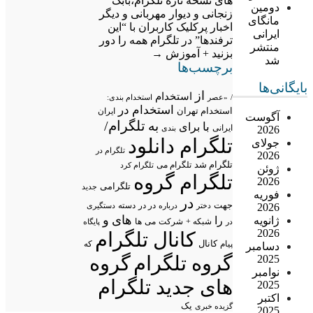
های نسخه تازه تلگرام،بابک
دومین
زنجانی و دیوار مهربانی و دیگر
مانگای
اخبار پرکلیک کاربران
با “این
ایرانی
ترفندها” در تلگرام همه را دور
منتشر
بزنید + آموزش
→
شد
برچسب‌ها
بایگانی‌ها
از
استخدام
/
«عصر
استخدام بندی:
استخدام در
استخدام تهران
ایران
آگوست
تلگرام/
به
با
برای
2026
ایرانی
بندی
تلگرام دانلود
جولای
تلگرام در
2026
تلگرام شد
تلگرام می
تلگرام کرد
ژوئن
تلگرام گروه
2026
تلگرامی
جدید
فوریه
در
جهت
در در
2026
درباره
دسته
دستگیری
دختر
های
و
ژانویه
را
شبکه +
شرکت
می
در
ها
پایگاه
2026
کانال تلگرام
پیام
کانال
که
دسامبر
گروه تلگرام
گروه
2025
نوامبر
های جدید تلگرام
2025
اکتبر
یک
گزیده خبری
2025