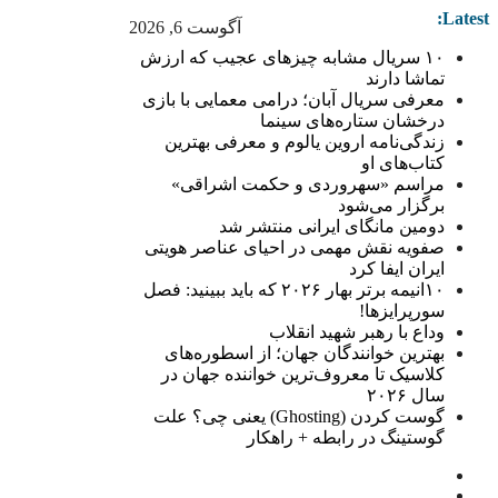
Latest:
آگوست 6, 2026
۱۰ سریال مشابه چیزهای عجیب که ارزش
تماشا دارند
معرفی سریال آبان؛ درامی معمایی با بازی
درخشان ستاره‌های سینما
زندگی‌نامه اروین یالوم و معرفی بهترین
کتاب‌های او
مراسم «سهروردی و حکمت اشراقی»
برگزار می‌شود
دومین مانگای ایرانی منتشر شد
صفویه نقش مهمی در احیای عناصر هویتی
ایران ایفا کرد
۱۰انیمه برتر بهار ۲۰۲۶ که باید ببینید: فصل
سورپرایزها!
وداع با رهبر شهید انقلاب
بهترین خوانندگان جهان؛ از اسطوره‌های
کلاسیک تا معروف‌ترین خواننده جهان در
سال ۲۰۲۶
گوست کردن (Ghosting) یعنی چی؟ علت
گوستینگ در رابطه + راهکار