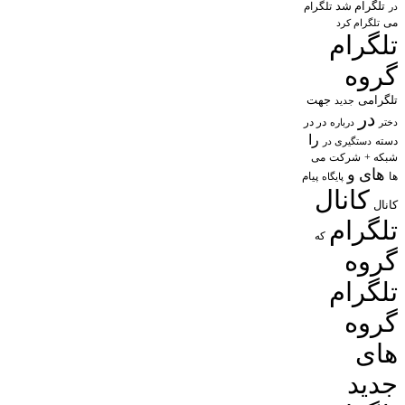
تلگرام شد
تلگرام
در
می
تلگرام کرد
تلگرام
گروه
تلگرامی
جهت
جدید
در
در در
درباره
دختر
را
دسته
دستگیری در
شبکه +
شرکت
می
های
و
پیام
ها
پایگاه
کانال
کانال
تلگرام
که
گروه
تلگرام
گروه
های
جدید